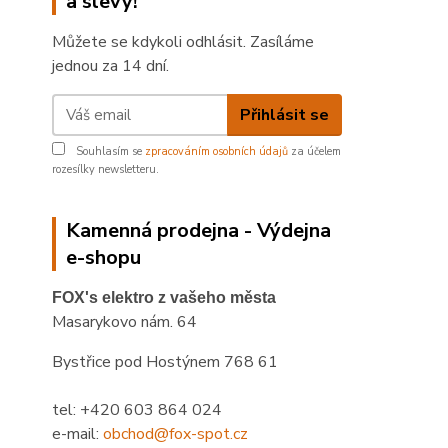
a slevy!
Můžete se kdykoli odhlásit. Zasíláme
jednou za 14 dní.
Přihlásit se
Souhlasím se
zpracováním osobních údajů
za účelem
rozesílky newsletteru.
Kamenná prodejna - Výdejna
e-shopu
FOX's elektro z vašeho města
Masarykovo nám. 64
Bystřice pod Hostýnem 768 61
tel: +420 603 864 024
e-mail:
obchod@fox-spot.cz