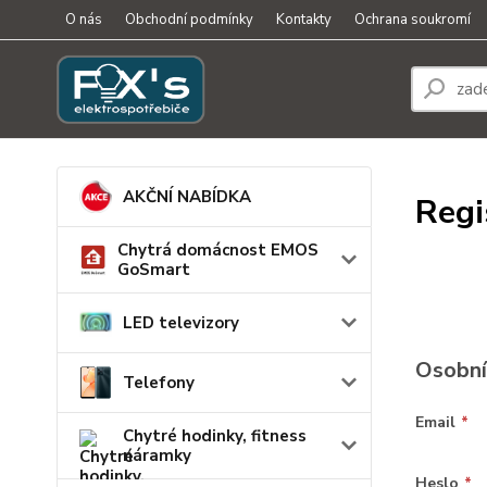
O nás
Obchodní podmínky
Kontakty
Ochrana soukromí
AKČNÍ NABÍDKA
Regi
Chytrá domácnost EMOS
GoSmart
LED televizory
Osobní
Telefony
Email
*
Chytré hodinky, fitness
náramky
Heslo
*