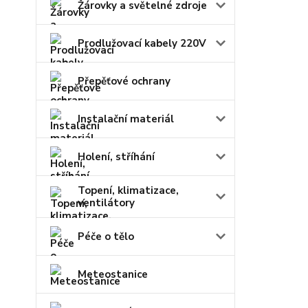
Žárovky a světelné zdroje
Prodlužovací kabely 220V
Přepěťové ochrany
Instalační materiál
Holení, stříhání
Topení, klimatizace,
ventilátory
Péče o tělo
Meteostanice