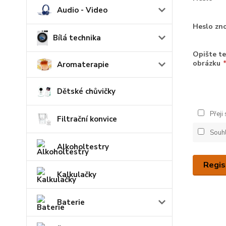
Audio - Video
Heslo zn
Bílá technika
Opište te
obrázku
Aromaterapie
Dětské chůvičky
Přeji
Filtrační konvice
Souh
Alkoholtestry
Regis
Kalkulačky
Baterie