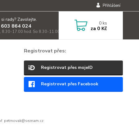
Přihlášení
 si rady? Zavolejte.
0
ks
 603 864 024
za
0 Kč
, 8.30-17.00 hod. So 8.30-11.00)
Registrovat přes:
Registrovat přes mojeID
Registrovat přes Facebook
ř. petrnovak@seznam.cz