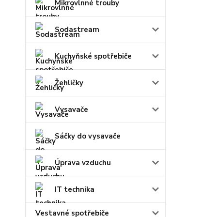
Mikrovlnné trouby
Sodastream
Kuchyňské spotřebiče
Žehličky
Vysavače
Sáčky do vysavače
Úprava vzduchu
IT technika
Vestavné spotřebiče