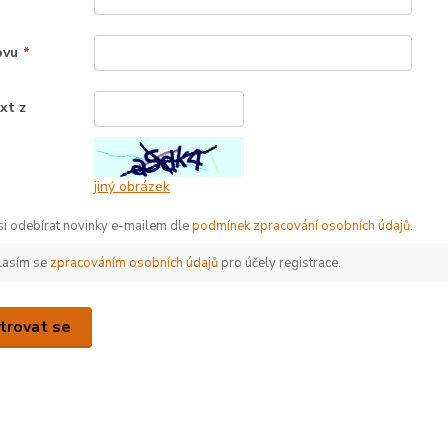
ovu
*
xt z
*
jiný obrázek
 si odebírat novinky e-mailem dle
podmínek zpracování osobních údajů
.
lasím se
zpracováním osobních údajů
pro účely registrace.
trovat se