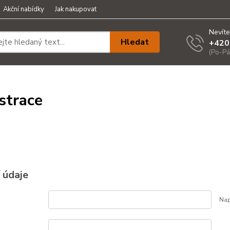
Akční nabídky
Jak nakupovat
Nevíte
Hledat
+420
(Po-Pá
strace
 údaje
Nap