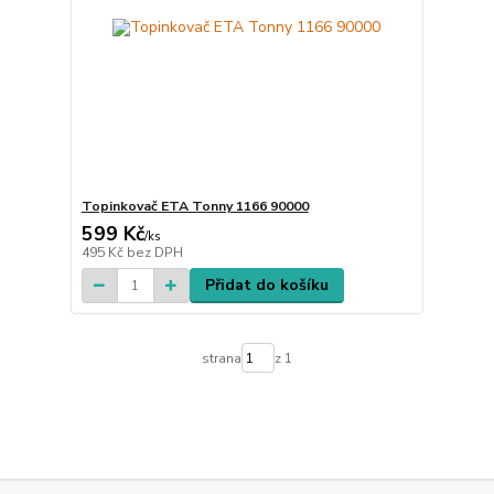
Topinkovač ETA Tonny 1166 90000
599 Kč
/
ks
495 Kč
bez DPH
Přidat do košíku
strana
z 1