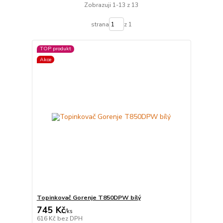
Zobrazuji 1-13 z 13
strana
z 1
TOP produkt
Akce
Topinkovač Gorenje T850DPW bílý
745 Kč
/
ks
616 Kč
bez DPH