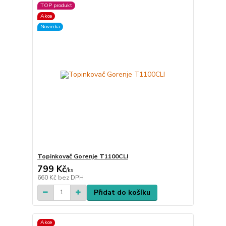
TOP produkt
Akce
Novinka
Topinkovač Gorenje T1100CLI
799 Kč
/
ks
660 Kč
bez DPH
Přidat do košíku
Akce