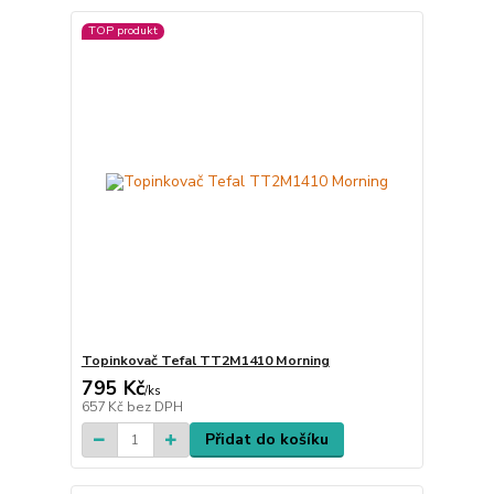
TOP produkt
Topinkovač Tefal TT2M1410 Morning
795 Kč
/
ks
657 Kč
bez DPH
Přidat do košíku