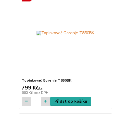
Topinkovač Gorenje T850BK
799 Kč
/
ks
660 Kč
bez DPH
Přidat do košíku