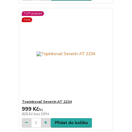
TOP produkt
Akce
Topinkovač Severin AT 2234
999 Kč
/
ks
826 Kč
bez DPH
Přidat do košíku