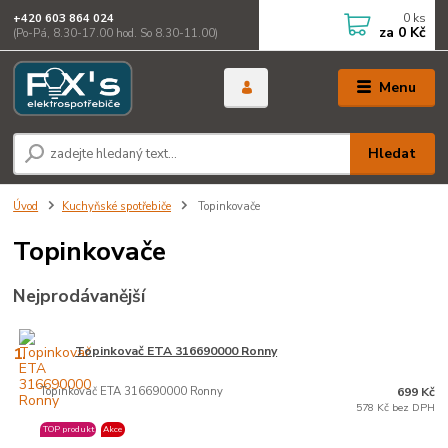
0
ks
+420 603 864 024
za
0 Kč
(Po-Pá, 8.30-17.00 hod. So 8.30-11.00)
Menu
Hledat
Úvod
Kuchyňské spotřebiče
Topinkovače
Topinkovače
Nejprodávanější
1.
Topinkovač ETA 316690000 Ronny
Topinkovač ETA 316690000 Ronny
699 Kč
578 Kč bez DPH
TOP produkt
Akce