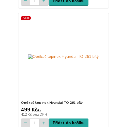
Přidat do košíku
Akce
Opékač topinek Hyundai TO 261 bílý
499 Kč
/
ks
412 Kč
bez DPH
Přidat do košíku