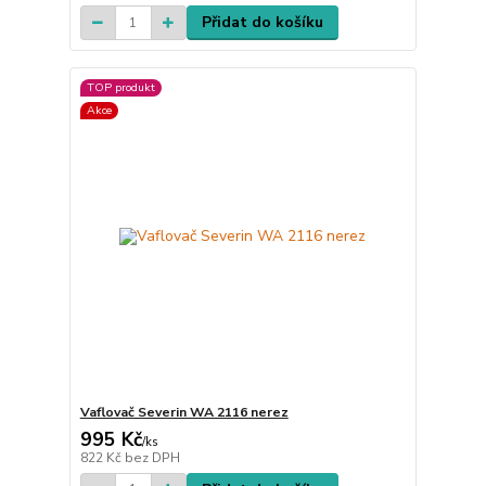
Přidat do košíku
TOP produkt
Akce
Vaflovač Severin WA 2116 nerez
995 Kč
/
ks
822 Kč
bez DPH