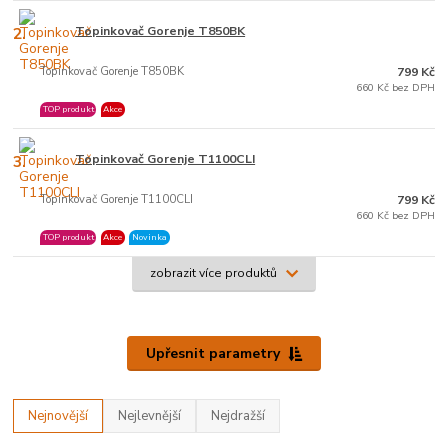
2.
Topinkovač Gorenje T850BK
Topinkovač Gorenje T850BK
799 Kč
660 Kč bez DPH
TOP produkt
Akce
3.
Topinkovač Gorenje T1100CLI
Topinkovač Gorenje T1100CLI
799 Kč
660 Kč bez DPH
TOP produkt
Akce
Novinka
zobrazit více produktů
Upřesnit parametry
Nejnovější
Nejlevnější
Nejdražší