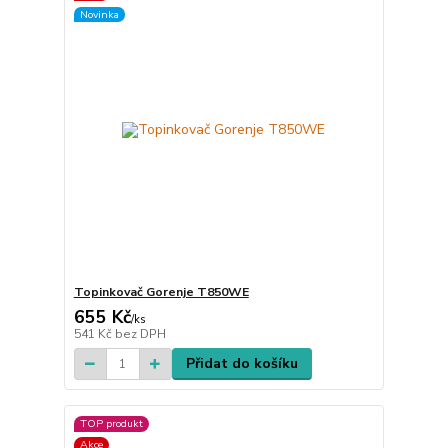
Novinka
Topinkovač Gorenje T850WE
655 Kč
/
ks
541 Kč
bez DPH
Přidat do košíku
TOP produkt
Akce