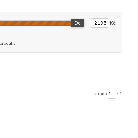
Do
Kč
produkt
strana
z 1