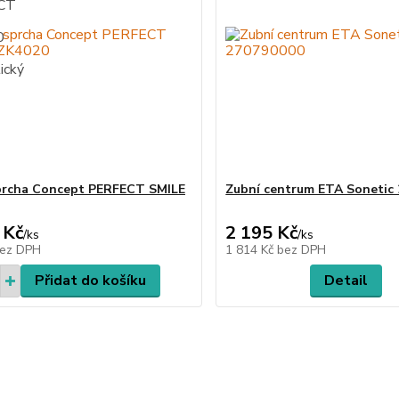
prcha Concept PERFECT SMILE
Zubní centrum ETA Sonetic
 Kč
2 195 Kč
/
ks
/
ks
ez DPH
1 814 Kč
bez DPH
Přidat do košíku
Detail