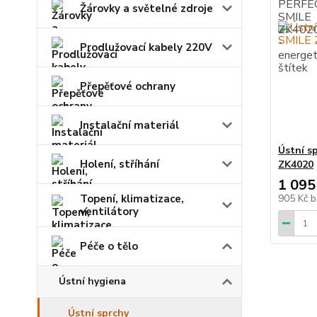
Žárovky a světelné zdroje
Prodlužovací kabely 220V
Přepěťové ochrany
Instalační materiál
Ústní s
Holení, stříhání
ZK4020
1 095
Topení, klimatizace,
905 Kč
b
ventilátory
Péče o tělo
Ústní hygiena
Ústní sprchy