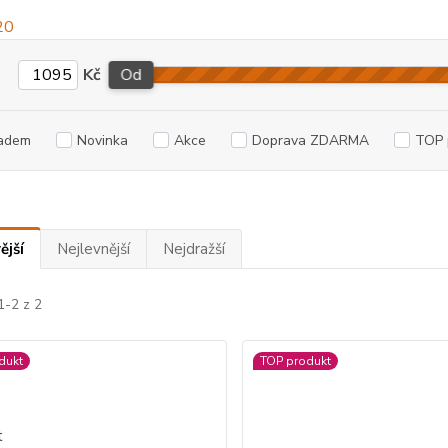
Kč
Od
adem
Novinka
Akce
Doprava ZDARMA
TOP 
ější
Nejlevnější
Nejdražší
1-2 z 2
dukt
TOP produkt