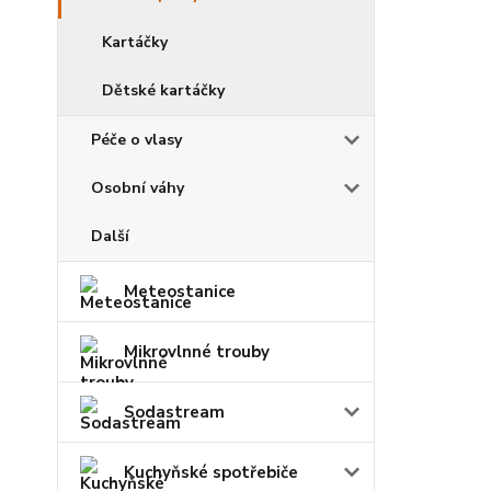
Kartáčky
Dětské kartáčky
Péče o vlasy
Osobní váhy
Další
Meteostanice
Mikrovlnné trouby
Sodastream
Kuchyňské spotřebiče