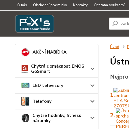
O nás
Obchodní podmínky
Kontakty
Ochrana soukromí
Úvod
P
AKČNÍ NABÍDKA
Ústn
Chytrá domácnost EMOS
GoSmart
Nejpro
LED televizory
1.
Telefony
2.
Chytré hodinky, fitness
náramky