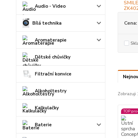
Audio - Video
Cena:
Bílá technika
Aromaterapie
Skl
Dětské chůvičky
Filtrační konvice
Nejnov
Alkoholtestry
Zobrazuji 
Kalkulačky
TOP pro
Baterie