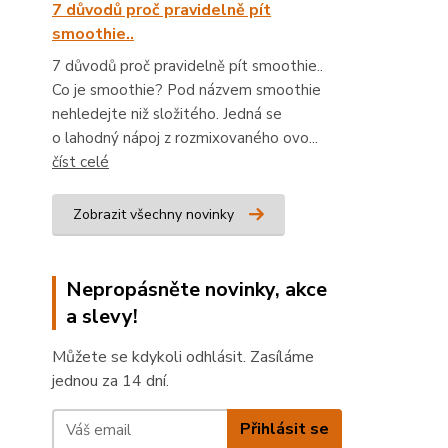
7 důvodů proč pravidelně pít
smoothie..
7 důvodů proč pravidelně pít smoothie..
Co je smoothie? Pod názvem smoothie
nehledejte niž složitého. Jedná se
o lahodný nápoj z rozmixovaného ovo...
číst celé
Zobrazit všechny novinky
Nepropásněte novinky, akce
a slevy!
Můžete se kdykoli odhlásit. Zasíláme
jednou za 14 dní.
Přihlásit se