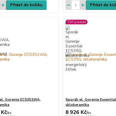
Přidat do košíku
Přidat do ko
TOP produkt
el. Gorenje EC5351WA,
Sporák el. Gorenje Essentia
amika
sklokeramika
 Kč
8 926 Kč
/
ks
/
ks