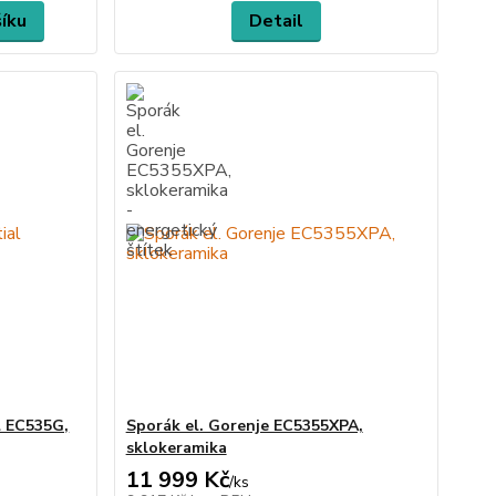
šíku
Detail
l EC535G,
Sporák el. Gorenje EC5355XPA,
sklokeramika
11 999 Kč
/
ks