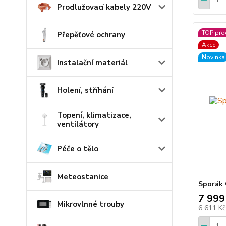
Prodlužovací kabely 220V
TOP pro
Přepěťové ochrany
Akce
Novinka
Instalační materiál
Holení, stříhání
Topení, klimatizace,
ventilátory
Péče o tělo
Meteostanice
Sporák
7 999
Mikrovlnné trouby
6 611 K