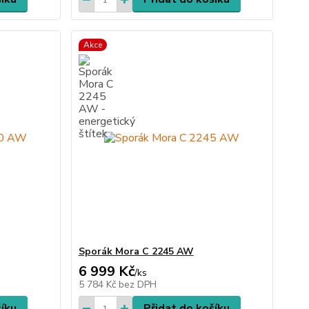
Akce
Sporák Mora C 2245 AW
6 999 Kč
/
ks
5 784 Kč
bez DPH
šíku
Přidat do košíku