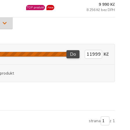
9 990 Kč
TOP produkt
Akce
8 256 Kč bez DPH
Do
Kč
produkt
strana
z 1