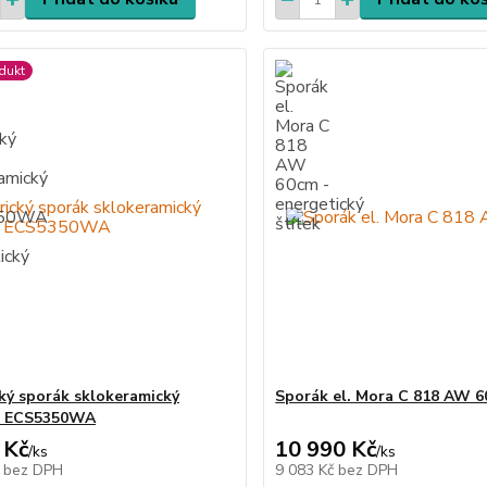
dukt
cký sporák sklokeramický
Sporák el. Mora C 818 AW 
e ECS5350WA
 Kč
10 990 Kč
/
ks
/
ks
č
bez DPH
9 083 Kč
bez DPH