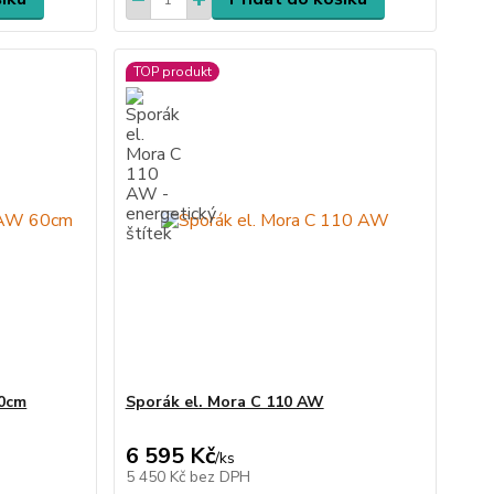
TOP produkt
60cm
Sporák el. Mora C 110 AW
6 595 Kč
/
ks
5 450 Kč
bez DPH