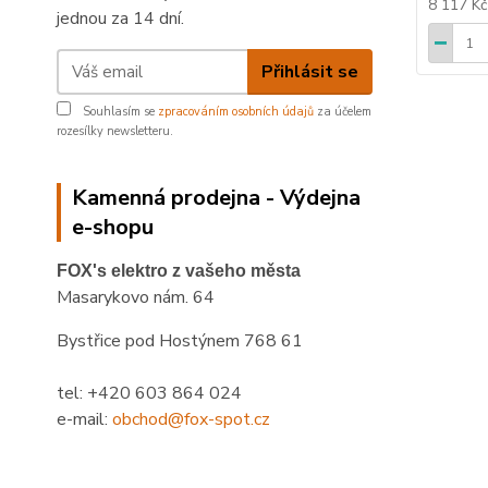
8 117 K
jednou za 14 dní.
Přihlásit se
Souhlasím se
zpracováním osobních údajů
za účelem
rozesílky newsletteru.
Kamenná prodejna - Výdejna
e-shopu
FOX's elektro z vašeho města
Masarykovo nám. 64
Bystřice pod Hostýnem 768 61
tel: +420 603 864 024
e-mail:
obchod@fox-spot.cz