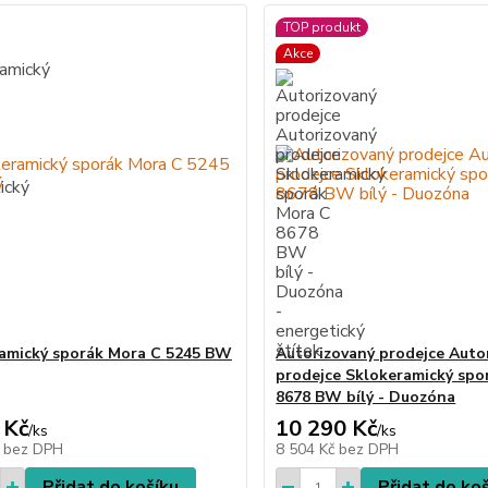
TOP produkt
Akce
amický sporák Mora C 5245 BW
Autorizovaný prodejce Auto
prodejce Sklokeramický spo
8678 BW bílý - Duozóna
 Kč
10 290 Kč
/
ks
/
ks
č
bez DPH
8 504 Kč
bez DPH
Přidat do košíku
Přidat do ko