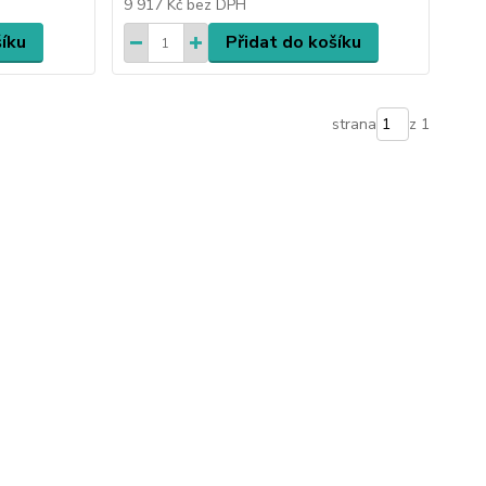
9 917 Kč
bez DPH
šíku
Přidat do košíku
strana
z 1