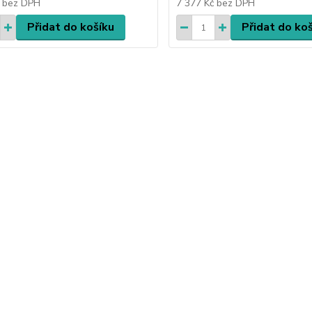
č
bez DPH
7 377 Kč
bez DPH
Přidat do košíku
Přidat do ko