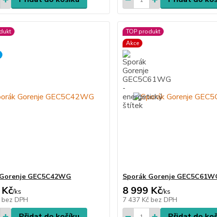
dukt
TOP produkt
Akce
 Gorenje GEC5C42WG
Sporák Gorenje GEC5C61W
 Kč
8 999 Kč
/
ks
/
ks
č
bez DPH
7 437 Kč
bez DPH
Přidat do košíku
Přidat do ko