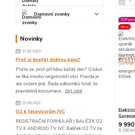
Domovní zvonky
TOP pro
Akce
Novinky
27.03.2023
Proč si dopřát dobrou kávu?
Ptáte se, proč pít kávu každý den? O kávě
se říká mnoho negativních věcí. Pravda je
ale ovšem jiná.. Řada odborníků tvrdí, že
pravidelná konzumace...
číst celé
25.09.2022
Elektri
O2 k televizorům JVC
Gorenj
REGISTRAČNÍ FORMULÁŘ | BALÍČEK O2
9 990
TV K ANDROID TV JVC Balíček O2 TV na
8 256 K