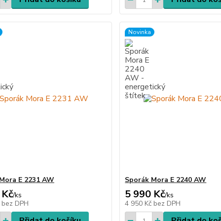
Novinka
Mora E 2231 AW
Sporák Mora E 2240 AW
 Kč
5 990 Kč
/
ks
/
ks
č
bez DPH
4 950 Kč
bez DPH
Přidat do košíku
Přidat do ko