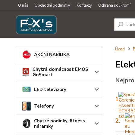
O nás
Obchodní podmínky
Kontakty
Ochrana soukromí
Úvod
B
AKČNÍ NABÍDKA
Elek
Chytrá domácnost EMOS
GoSmart
Nejpro
LED televizory
1.
Telefony
2.
Chytré hodinky, fitness
náramky