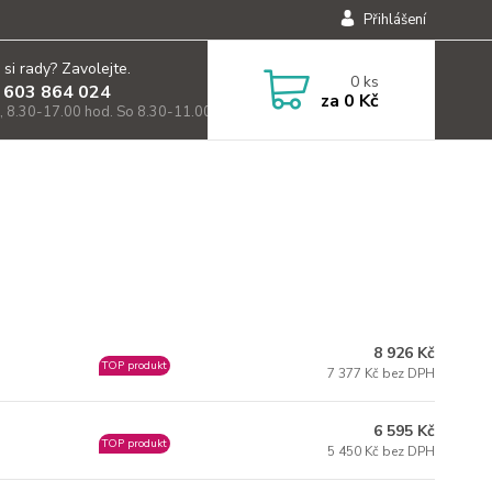
Přihlášení
 si rady? Zavolejte.
0
ks
 603 864 024
za
0 Kč
, 8.30-17.00 hod. So 8.30-11.00)
8 926 Kč
TOP produkt
7 377 Kč bez DPH
6 595 Kč
TOP produkt
5 450 Kč bez DPH