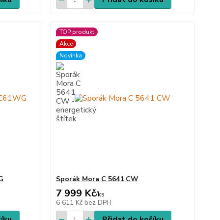
TOP produkt
Akce
Novinka
G
Sporák Mora C 5641 CW
7 999 Kč
/
ks
6 611 Kč
bez DPH
šíku
Přidat do košíku