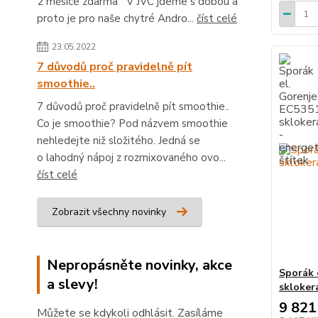
2 měsíce zdarma V JVC jdeme s dobou a
proto je pro naše chytré Andro...
číst celé
23.05.2022
7 důvodů proč pravidelně pít
smoothie..
7 důvodů proč pravidelně pít smoothie..
Co je smoothie? Pod názvem smoothie
nehledejte niž složitého. Jedná se
o lahodný nápoj z rozmixovaného ovo...
číst celé
Zobrazit všechny novinky
Nepropásněte novinky, akce
Sporák 
a slevy!
skloker
9 821
Můžete se kdykoli odhlásit. Zasíláme