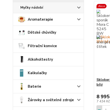
Akce
Myčky nádobí
Aromaterapie
Dětské chůvičky
Filtrační konvice
Alkoholtestry
Kalkulačky
Skloker
bílý
Baterie
8 995
Žárovky a světelné zdroje
7 434 K