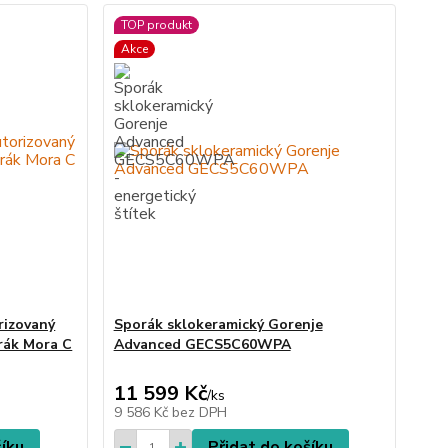
TOP produkt
Akce
rizovaný
Sporák sklokeramický Gorenje
rák Mora C
Advanced GECS5C60WPA
11 599 Kč
/
ks
9 586 Kč
bez DPH
šíku
Přidat do košíku