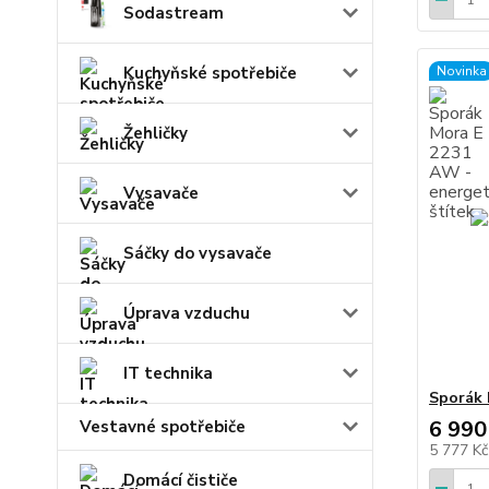
Sodastream
Novinka
Kuchyňské spotřebiče
Žehličky
Vysavače
Sáčky do vysavače
Úprava vzduchu
IT technika
Sporák 
6 990
Vestavné spotřebiče
5 777 K
Domácí čističe