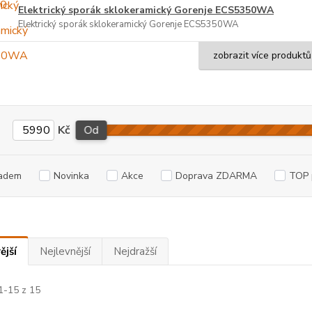
Elektrický sporák sklokeramický Gorenje ECS5350WA
Elektrický sporák sklokeramický Gorenje ECS5350WA
zobrazit více produktů
Kč
Od
adem
Novinka
Akce
Doprava ZDARMA
TOP 
ější
Nejlevnější
Nejdražší
1-15 z 15