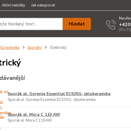
Akční nabídky
Jak nakupovat
Nevíte
Hledat
+420
(Po-Pá
ílá technika
Sporáky
Elektrický
trický
dávanější
Sporák el. Gorenje Essential EC535G, sklokeramika
Sporák el. Gorenje Essential EC535G, sklokeramika
Sporák el. Mora C 110 AW
Sporák el. Mora C110AW