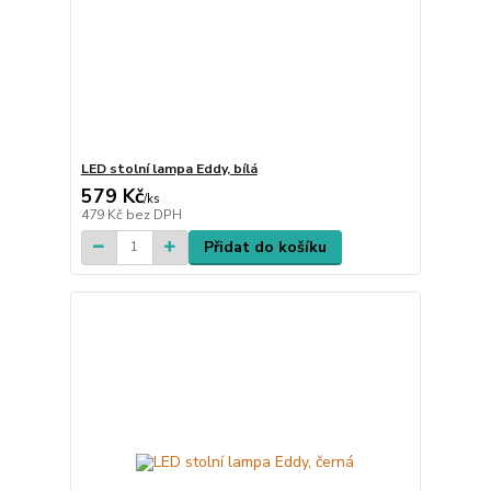
LED stolní lampa Eddy, bílá
579 Kč
/
ks
479 Kč
bez DPH
Přidat do košíku