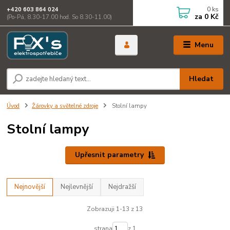
0
ks
+420 603 864 024
za
0 Kč
(Po-Pá, 8.30-17.00 hod. So 8.30-11.00)
Menu
Hledat
Úvod
Žárovky a světelné zdroje
Stolní lampy
Stolní lampy
Upřesnit parametry
Nejnovější
Nejlevnější
Nejdražší
Zobrazuji 1-13 z 13
strana
z 1