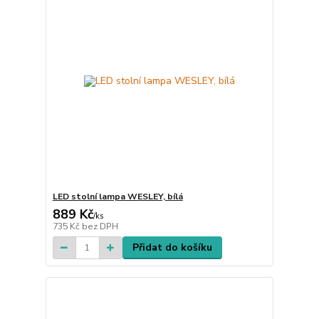
LED stolní lampa WESLEY, bílá
889 Kč
/
ks
735 Kč
bez DPH
Přidat do košíku