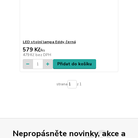
LED stolní lampa Eddy, černá
579 Kč
/
ks
479 Kč
bez DPH
Přidat do košíku
strana
z 1
Nepropásněte novinky, akce a