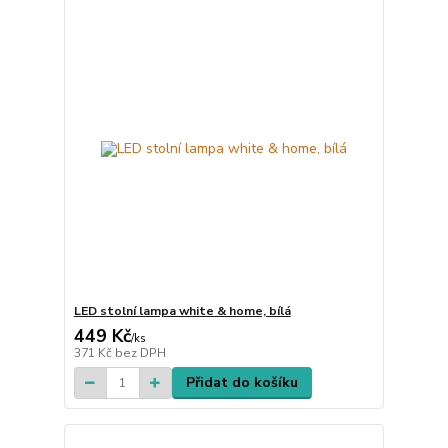
LED stolní lampa white & home, bílá
449 Kč
/
ks
371 Kč
bez DPH
Přidat do košíku