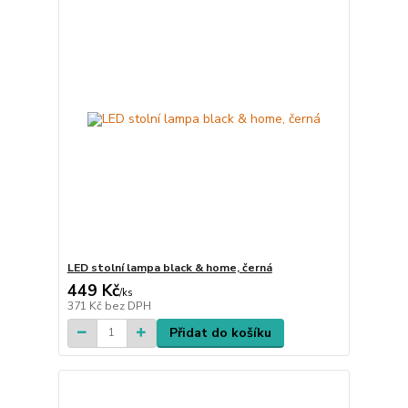
LED stolní lampa black & home, černá
449 Kč
/
ks
371 Kč
bez DPH
Přidat do košíku