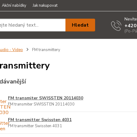
Akční nabídky
Jak nakupovat
Nevíte
Hledat
+420
(Po-Pá
udio - Video
FM transmittery
ransmittery
dávanější
FM transmiter SWISSTEN 20114030
FM transmiter SWISSTEN 20114030
FM transmitter Swissten 4031
FM transmitter Swissten 4031