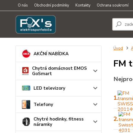
O nás
Obchodní podmínky
Kontakty
Ochrana soukromí
Úvod
A
AKČNÍ NABÍDKA
FM t
Chytrá domácnost EMOS
GoSmart
Nejpro
LED televizory
1.
Telefony
2.
Chytré hodinky, fitness
náramky