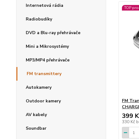
Internetová rádia
TOP pro
Radiobudíky
DVD a Blu-ray přehrávače
Mini a Mikrosystémy
MP3/MP4 přehrávače
FM transmittery
Autokamery
FM Tran
Outdoor kamery
CHARGE
AV kabely
399 K
330 Kč
b
Soundbar