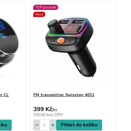
TOP produkt
Akce
ar CL
FM transmitter Swissten 4031
399 Kč
/
ks
330 Kč
bez DPH
šíku
Přidat do košíku