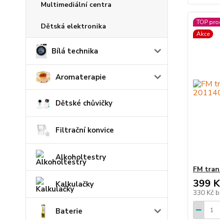
Multimediální centra
TOP pro
Dětská elektronika
Akce
Bílá technika
Aromaterapie
Dětské chůvičky
Filtrační konvice
Alkoholtestry
FM tra
399 K
Kalkulačky
330 Kč
b
Baterie