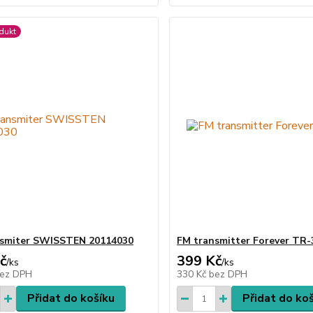
dukt
nsmiter SWISSTEN 20114030
FM transmitter Forever TR-
č
399 Kč
/
ks
/
ks
ez DPH
330 Kč
bez DPH
Přidat do košíku
Přidat do ko