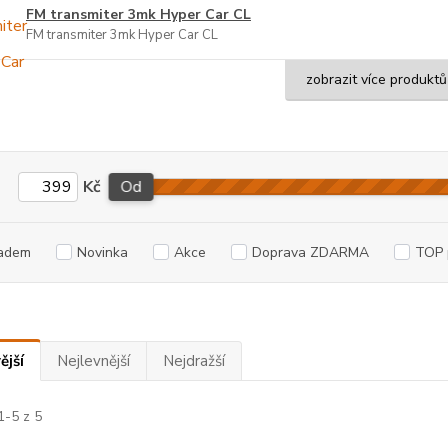
FM transmiter 3mk Hyper Car CL
FM transmiter 3mk Hyper Car CL
zobrazit více produktů
Kč
Od
adem
Novinka
Akce
Doprava ZDARMA
TOP 
ější
Nejlevnější
Nejdražší
1-5 z 5