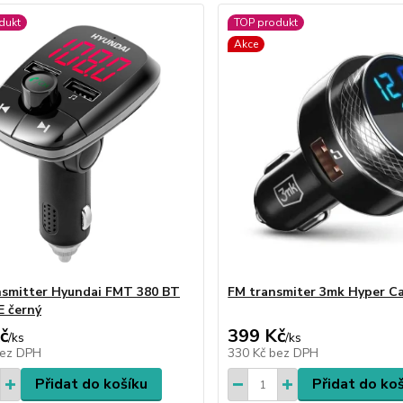
dukt
TOP produkt
Akce
smitter Hyundai FMT 380 BT
FM transmiter 3mk Hyper C
 černý
č
399 Kč
/
ks
/
ks
ez DPH
330 Kč
bez DPH
Přidat do košíku
Přidat do ko