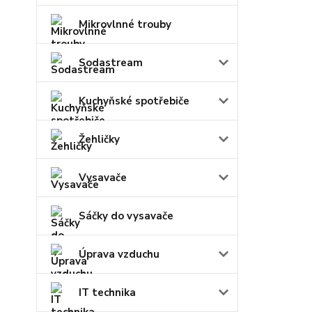
Mikrovlnné trouby
Sodastream
Kuchyňské spotřebiče
Žehličky
Vysavače
Sáčky do vysavače
Úprava vzduchu
IT technika