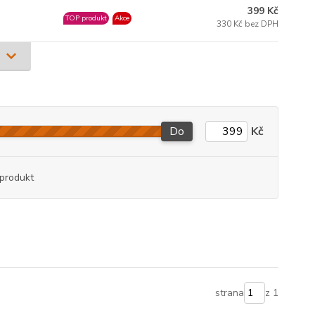
399 Kč
TOP produkt
Akce
330 Kč bez DPH
Do
Kč
produkt
strana
z 1