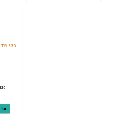
330
šíku