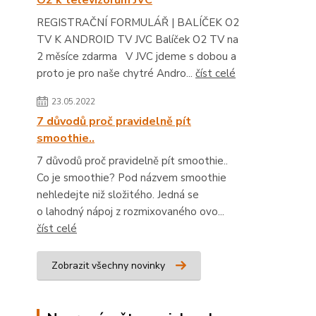
O2 k televizorům JVC
REGISTRAČNÍ FORMULÁŘ | BALÍČEK O2
TV K ANDROID TV JVC Balíček O2 TV na
2 měsíce zdarma V JVC jdeme s dobou a
proto je pro naše chytré Andro...
číst celé
23.05.2022
7 důvodů proč pravidelně pít
smoothie..
7 důvodů proč pravidelně pít smoothie..
Co je smoothie? Pod názvem smoothie
nehledejte niž složitého. Jedná se
o lahodný nápoj z rozmixovaného ovo...
číst celé
Zobrazit všechny novinky