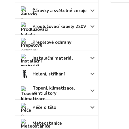
Žárovky a světelné zdroje
Prodlužovací kabely 220V
Přepěťové ochrany
Instalační materiál
Holení, stříhání
Topení, klimatizace,
ventilátory
Péče o tělo
Meteostanice