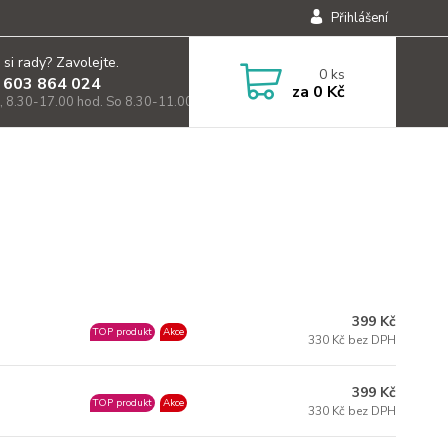
Přihlášení
 si rady? Zavolejte.
0
ks
 603 864 024
za
0 Kč
, 8.30-17.00 hod. So 8.30-11.00)
399 Kč
TOP produkt
Akce
330 Kč bez DPH
399 Kč
TOP produkt
Akce
330 Kč bez DPH