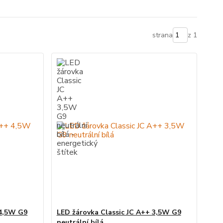
strana
z 1
 4,5W G9
LED žárovka Classic JC A++ 3,5W G9
neutrální bílá