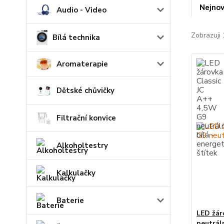
Nejnov
Audio - Video
Zobrazuji 
Bílá technika
Aromaterapie
Dětské chůvičky
Filtrační konvice
Alkoholtestry
Kalkulačky
Baterie
LED žár
neutráln