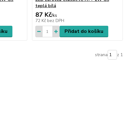
teplá bílá
87 Kč
/
ks
72 Kč
bez DPH
šíku
Přidat do košíku
strana
z 1