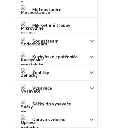
Meteostanice
Mikrovlnné trouby
Sodastream
Kuchyňské spotřebiče
Žehličky
Vysavače
Sáčky do vysavače
Úprava vzduchu