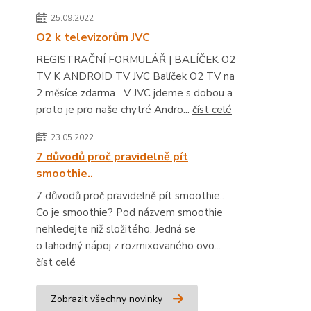
25.09.2022
O2 k televizorům JVC
REGISTRAČNÍ FORMULÁŘ | BALÍČEK O2
TV K ANDROID TV JVC Balíček O2 TV na
2 měsíce zdarma V JVC jdeme s dobou a
proto je pro naše chytré Andro...
číst celé
23.05.2022
7 důvodů proč pravidelně pít
smoothie..
7 důvodů proč pravidelně pít smoothie..
Co je smoothie? Pod názvem smoothie
nehledejte niž složitého. Jedná se
o lahodný nápoj z rozmixovaného ovo...
číst celé
Zobrazit všechny novinky