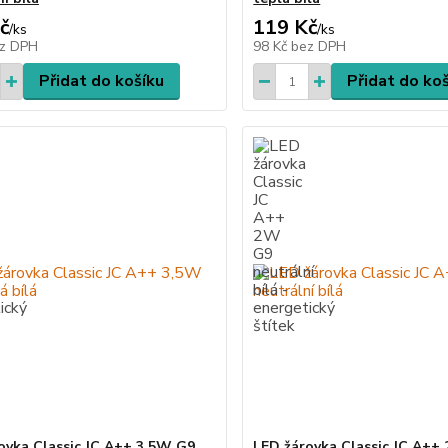
č
119 Kč
/
ks
/
ks
z DPH
98 Kč
bez DPH
Přidat do košíku
Přidat do ko
ovka Classic JC A++ 3,5W G9
LED žárovka Classic JC A++