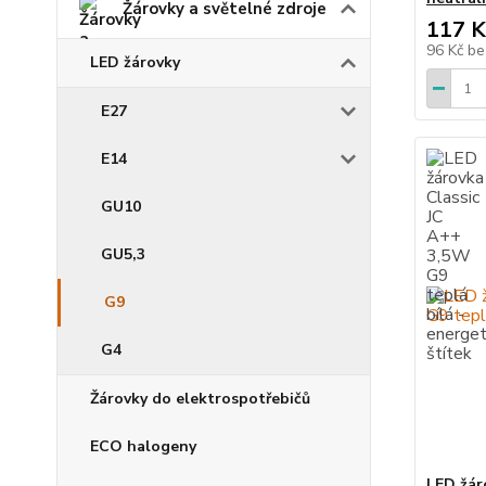
Žárovky a světelné zdroje
117 K
96 Kč
be
LED žárovky
E27
E14
GU10
GU5,3
G9
G4
Žárovky do elektrospotřebičů
ECO halogeny
LED žár