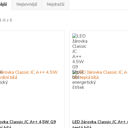
ější
Nejlevnější
Nejdražší
1-6 z 6
ovka Classic JC A++ 4,5W G9
LED žárovka Classic JC A++
í bílá
teplá bílá