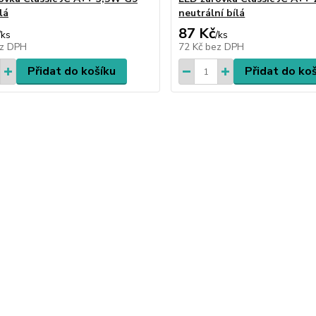
lá
neutrální bílá
87 Kč
/
ks
/
ks
z DPH
72 Kč
bez DPH
Přidat do košíku
Přidat do ko