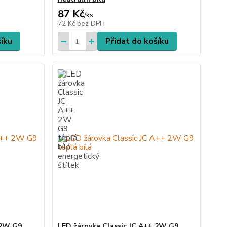
87 Kč
/
ks
72 Kč
bez DPH
šíku
Přidat do košíku
 2W G9
LED žárovka Classic JC A++ 2W G9