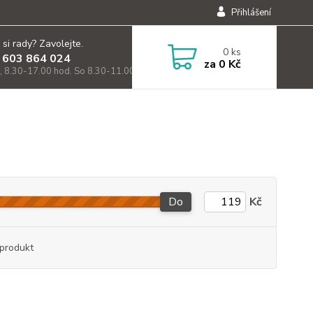
Přihlášení
 si rady? Zavolejte.
0
ks
 603 864 024
za
0 Kč
, 8.30-17.00 hod. So 8.30-11.00)
Do
Kč
produkt