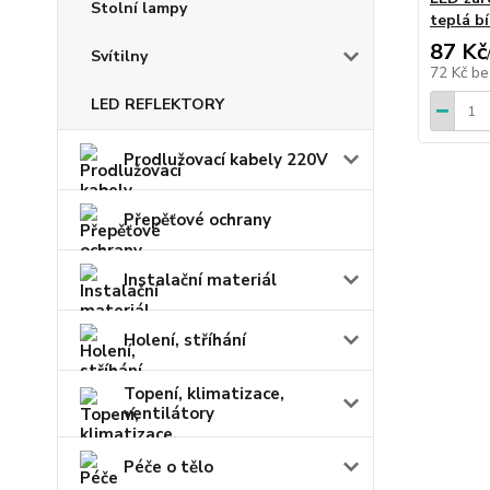
Stolní lampy
teplá bí
87 Kč
Svítilny
72 Kč
be
LED REFLEKTORY
Prodlužovací kabely 220V
Přepěťové ochrany
Instalační materiál
Holení, stříhání
Topení, klimatizace,
ventilátory
Péče o tělo