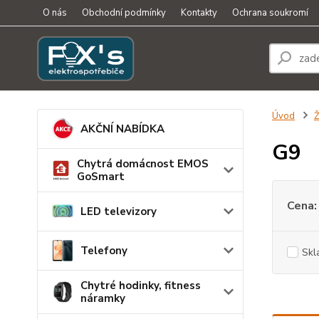
O nás
Obchodní podmínky
Kontakty
Ochrana soukromí
Úvod
Ž
AKČNÍ NABÍDKA
G9
Chytrá domácnost EMOS
GoSmart
Cena:
LED televizory
Telefony
Skl
Chytré hodinky, fitness
náramky