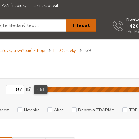
Akční nabídky
Jak nakupovat
Nevíte
Hledat
+420
(Po-Pá
árovky a světelné zdroje
LED žárovky
G9
Kč
Od
adem
Novinka
Akce
Doprava ZDARMA
TOP 