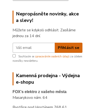
Nepropásněte novinky, akce
a slevy!
Můžete se kdykoli odhlásit. Zasíláme
jednou za 14 dní.
Přihlásit se
Souhlasím se
zpracováním osobních údajů
za účelem
rozesílky newsletteru.
Kamenná prodejna - Výdejna
e-shopu
FOX's elektro z vašeho města
Masarykovo nám. 64
Bystřice pod Hostýnem 768 61