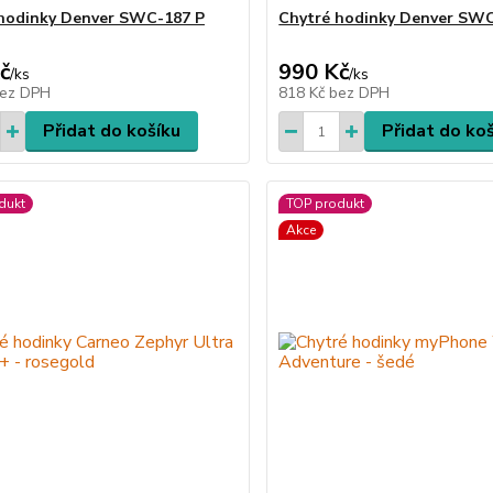
hodinky Denver SWC-187 P
Chytré hodinky Denver SWC
č
990 Kč
/
ks
/
ks
ez DPH
818 Kč
bez DPH
Přidat do košíku
Přidat do ko
dukt
TOP produkt
Akce