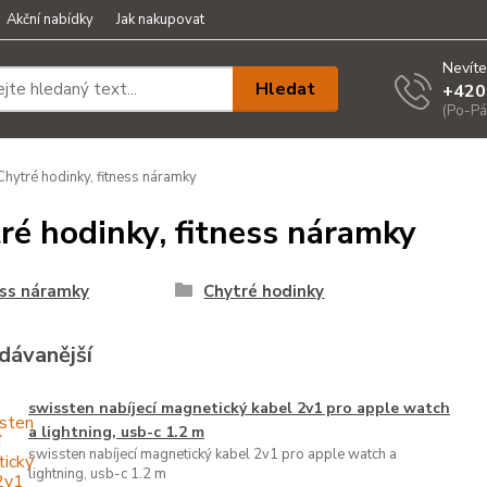
Akční nabídky
Jak nakupovat
Nevíte
Hledat
+420
(Po-Pá
hytré hodinky, fitness náramky
ré hodinky, fitness náramky
ess náramky
Chytré hodinky
dávanější
swissten nabíjecí magnetický kabel 2v1 pro apple watch
a lightning, usb-c 1.2 m
swissten nabíjecí magnetický kabel 2v1 pro apple watch a
lightning, usb-c 1.2 m