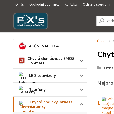
O nás
Obchodní podmínky
Kontakty
Ochrana soukromí
Úvod
C
AKČNÍ NABÍDKA
Chyt
Chytrá domácnost EMOS
GoSmart
Fitn
LED televizory
Nejpro
Telefony
Chytré hodinky, fitness
1.
náramky