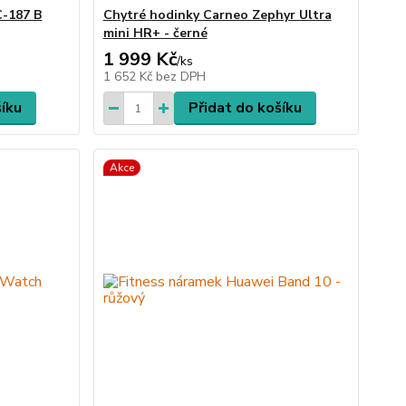
-187 B
Chytré hodinky Carneo Zephyr Ultra
mini HR+ - černé
1 999 Kč
/
ks
1 652 Kč
bez DPH
šíku
Přidat do košíku
Akce