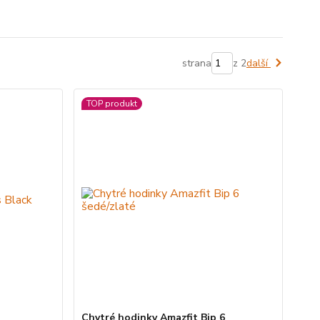
strana
z 2
další
TOP produkt
Chytré hodinky Amazfit Bip 6