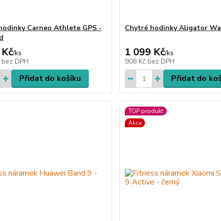
hodinky Carneo Athlete GPS -
Chytré hodinky Aligator W
d
 Kč
1 099 Kč
/
ks
/
ks
č
bez DPH
908 Kč
bez DPH
Přidat do košíku
Přidat do ko
TOP produkt
Akce