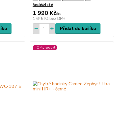
šedé/zlaté
1 990 Kč
/
ks
1 645 Kč
bez DPH
šíku
Přidat do košíku
TOP produkt