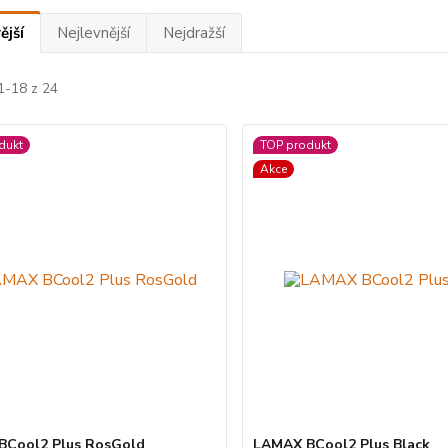
ější
Nejlevnější
Nejdražší
1-18 z 24
dukt
TOP produkt
Akce
BCool2 Plus RosGold
LAMAX BCool2 Plus Black