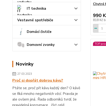
Chytré 
IT technika
990 K
Vestavné spotřebiče
818 Kč
b
Domácí čističe
TOP pro
Domovní zvonky
Novinky
27.03.2023
Proč si dopřát dobrou kávu?
Ptáte se, proč pít kávu každý den? O kávě
se říká mnoho negativních věcí. Pravda je
ale ovšem jiná.. Řada odborníků tvrdí, že
pravidelná konzumace...
číst celé