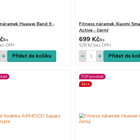
 náramek Huawei Band 9 -
Fitness náramek Xiaomi Sma
Active - černý
č
699 Kč
/
ks
/
ks
ez DPH
578 Kč
bez DPH
Přidat do košíku
Přidat do ko
dukt
TOP produkt
Akce