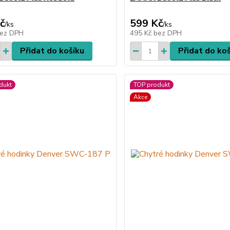
č
599 Kč
/
ks
/
ks
ez DPH
495 Kč
bez DPH
Přidat do košíku
Přidat do ko
dukt
TOP produkt
Akce