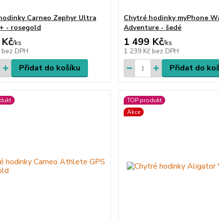
hodinky Carneo Zephyr Ultra
Chytré hodinky myPhone W
+ - rosegold
Adventure - šedé
 Kč
1 499 Kč
/
ks
/
ks
č
bez DPH
1 239 Kč
bez DPH
Přidat do košíku
Přidat do ko
dukt
TOP produkt
Akce