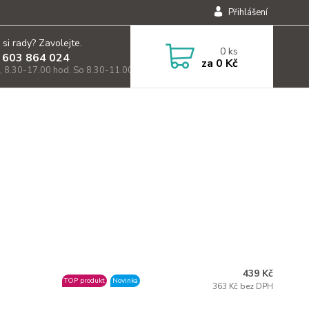
Přihlášení
 si rady? Zavolejte.
0
ks
 603 864 024
za
0 Kč
, 8.30-17.00 hod. So 8.30-11.00)
439 Kč
TOP produkt
Novinka
363 Kč bez DPH