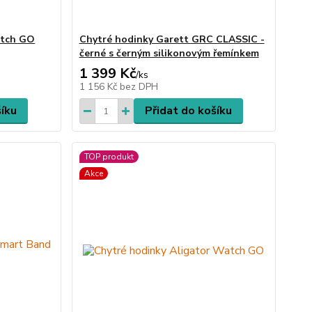
atch GO
Chytré hodinky Garett GRC CLASSIC -
černé s černým silikonovým řemínkem
1 399 Kč
/
ks
1 156 Kč
bez DPH
šíku
Přidat do košíku
TOP produkt
Akce