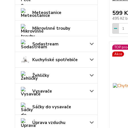
599 K
Meteostanice
495 Kč
b
Mikrovlnné trouby
Sodastream
TOP pro
Akce
Kuchyňské spotřebiče
Žehličky
Vysavače
Sáčky do vysavače
Úprava vzduchu