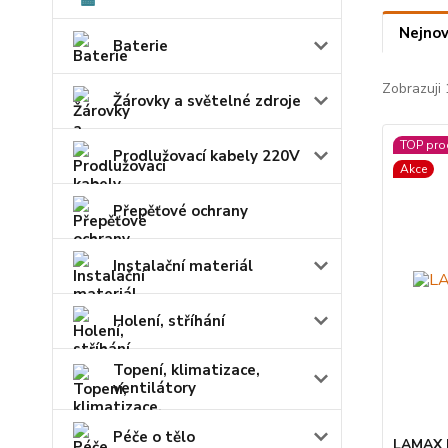
Nejnov
Baterie
Zobrazuji 
Žárovky a světelné zdroje
TOP pro
Prodlužovací kabely 220V
Akce
Přepěťové ochrany
Instalační materiál
Holení, stříhání
Topení, klimatizace,
ventilátory
Péče o tělo
LAMAX 