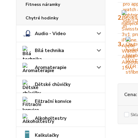
Fitness náramky
2.
Chytré hodinky
Audio - Video
3.
Bílá technika
Aromaterapie
Dětské chůvičky
Cena:
Filtrační konvice
Skl
Alkoholtestry
Kalkulačky