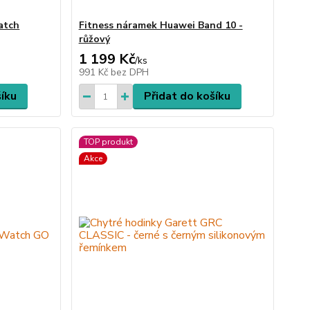
atch
Fitness náramek Huawei Band 10 -
růžový
1 199 Kč
/
ks
991 Kč
bez DPH
šíku
Přidat do košíku
TOP produkt
Akce