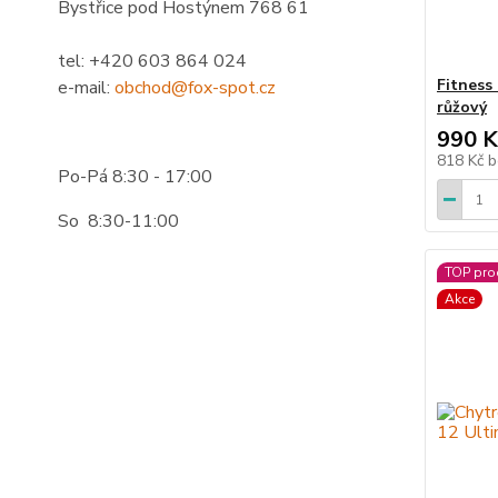
Bystřice pod Hostýnem 768 61
tel: +420 603 864 024
Fitness
e-mail:
obchod@fox-spot.cz
růžový
990 K
818 Kč
b
Po-Pá 8:30 - 17:00
So 8:30-11:00
TOP pro
Akce