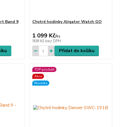
rt Band 9
Chytré hodinky Aligator Watch GO
1 099 Kč
/
ks
908 Kč
bez DPH
šíku
Přidat do košíku
TOP produkt
Akce
Novinka