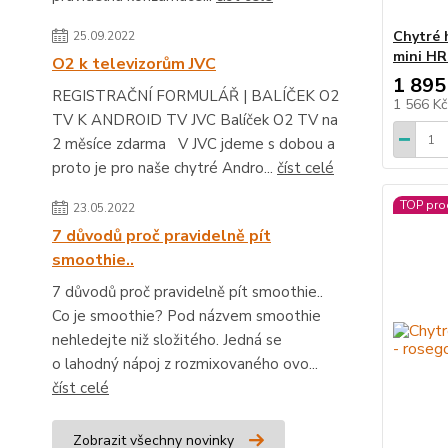
Chytré 
25.09.2022
mini HR
O2 k televizorům JVC
1 895
REGISTRAČNÍ FORMULÁŘ | BALÍČEK O2
1 566 K
TV K ANDROID TV JVC Balíček O2 TV na
2 měsíce zdarma V JVC jdeme s dobou a
proto je pro naše chytré Andro...
číst celé
TOP pro
23.05.2022
7 důvodů proč pravidelně pít
smoothie..
7 důvodů proč pravidelně pít smoothie..
Co je smoothie? Pod názvem smoothie
nehledejte niž složitého. Jedná se
o lahodný nápoj z rozmixovaného ovo...
číst celé
Zobrazit všechny novinky