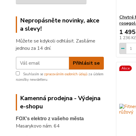
Chytré 
Nepropásněte novinky, akce
rosegol
a slevy!
1 495
1 236 K
Můžete se kdykoli odhlásit. Zasíláme
jednou za 14 dní.
Přihlásit se
Akce
Souhlasím se
zpracováním osobních údajů
za účelem
rozesílky newsletteru.
Kamenná prodejna - Výdejna
e-shopu
FOX's elektro z vašeho města
Masarykovo nám. 64