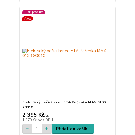
TOP produkt
Akce
Elektrický pečicí hrnec ETA Pečenka MAX 0133
90010
2 395 Kč
/
ks
1 979 Kč
bez DPH
Přidat do košíku