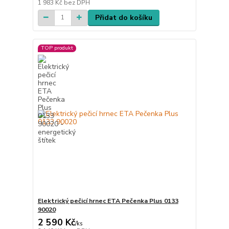
1 983 Kč
bez DPH
Přidat do košíku
TOP produkt
Elektrický pečicí hrnec ETA Pečenka Plus 0133
90020
2 590 Kč
/
ks