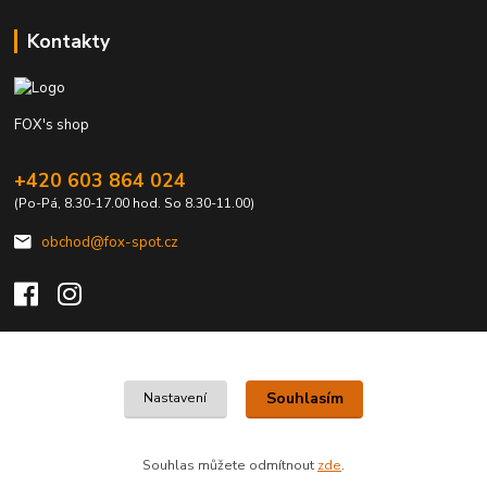
Kontakty
FOX's shop
+420 603 864 024
(Po-Pá, 8.30-17.00 hod. So 8.30-11.00)
obchod@fox-spot.cz
Upravit sběr cookies.
Souhlasím
Nastavení
FOX's elektro z vašeho města
Souhlas můžete odmítnout
zde
.
Vytvořeno na
Eshop-rychle.cz