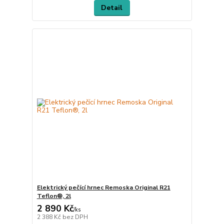
Detail
Elektrický pečící hrnec Remoska Original R21
Teflon®, 2l
2 890 Kč
/
ks
2 388 Kč
bez DPH