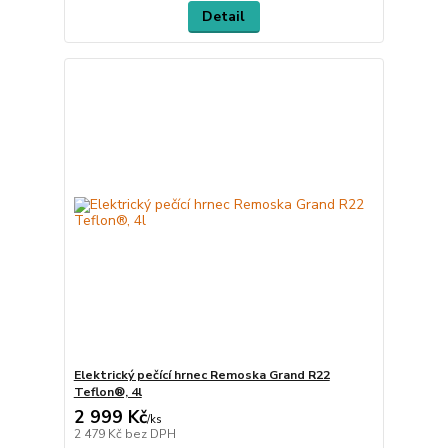
Detail
Elektrický pečící hrnec Remoska Grand R22
Teflon®, 4l
2 999 Kč
/
ks
2 479 Kč
bez DPH