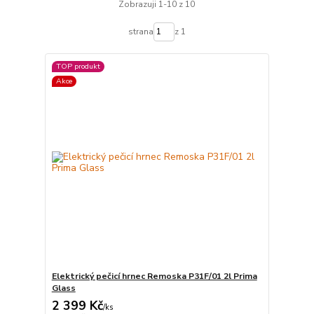
Zobrazuji 1-10 z 10
strana
z 1
TOP produkt
Akce
Elektrický pečicí hrnec Remoska P31F/01 2l Prima
Glass
2 399 Kč
/
ks