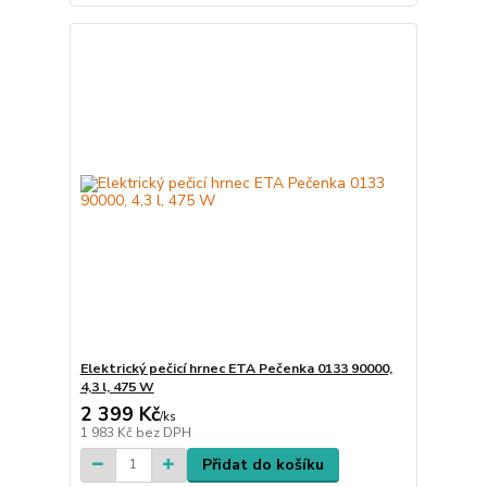
Elektrický pečicí hrnec ETA Pečenka 0133 90000,
4,3 l, 475 W
2 399 Kč
/
ks
1 983 Kč
bez DPH
Přidat do košíku