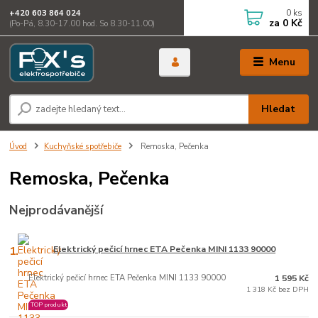
0
ks
+420 603 864 024
za
0 Kč
(Po-Pá, 8.30-17.00 hod. So 8.30-11.00)
Menu
Hledat
Úvod
Kuchyňské spotřebiče
Remoska, Pečenka
Remoska, Pečenka
Nejprodávanější
1.
Elektrický pečicí hrnec ETA Pečenka MINI 1133 90000
Elektrický pečicí hrnec ETA Pečenka MINI 1133 90000
1 595 Kč
1 318 Kč bez DPH
TOP produkt