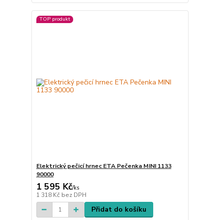
TOP produkt
Elektrický pečicí hrnec ETA Pečenka MINI 1133
90000
1 595 Kč
/
ks
1 318 Kč
bez DPH
Přidat do košíku