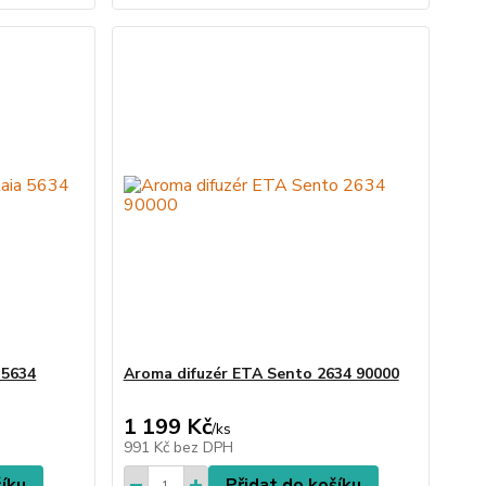
 5634
Aroma difuzér ETA Sento 2634 90000
1 199 Kč
/
ks
991 Kč
bez DPH
šíku
Přidat do košíku