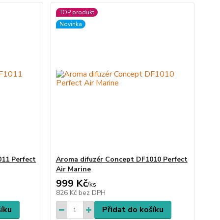
TOP produkt
Novinka
11 Perfect
Aroma difuzér Concept DF1010 Perfect
Air Marine
999 Kč
/
ks
826 Kč
bez DPH
šíku
Přidat do košíku