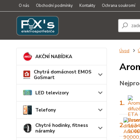
O nás
Obchodní podmínky
Kontakty
Ochrana soukromí
Úvod
Ú
AKČNÍ NABÍDKA
Arom
Chytrá domácnost EMOS
GoSmart
Nejpro
LED televizory
1.
Telefony
2.
Chytré hodinky, fitness
náramky