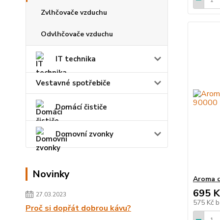
Zvlhčovače vzduchu
Odvlhčovače vzduchu
IT technika
Vestavné spotřebiče
Domácí čističe
Domovní zvonky
Novinky
Aroma d
695 K
27.03.2023
575 Kč
b
Proč si dopřát dobrou kávu?