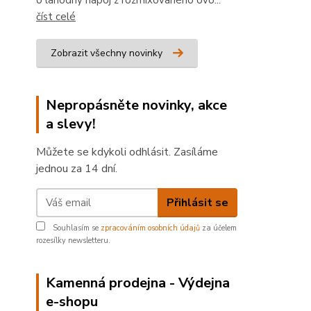
o lahodný nápoj z rozmixovaného ovo...
číst celé
Zobrazit všechny novinky
Nepropásněte novinky, akce
a slevy!
Můžete se kdykoli odhlásit. Zasíláme
jednou za 14 dní.
Přihlásit se
Souhlasím se
zpracováním osobních údajů
za účelem
rozesílky newsletteru.
Kamenná prodejna - Výdejna
e-shopu