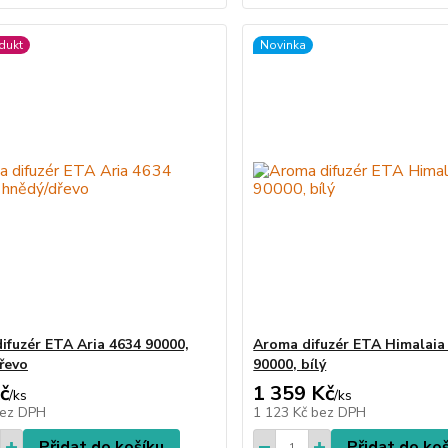
dukt
Novinka
ifuzér ETA Aria 4634 90000,
Aroma difuzér ETA Himalaia
řevo
90000, bílý
č
1 359 Kč
/
ks
/
ks
ez DPH
1 123 Kč
bez DPH
Přidat do košíku
Přidat do ko