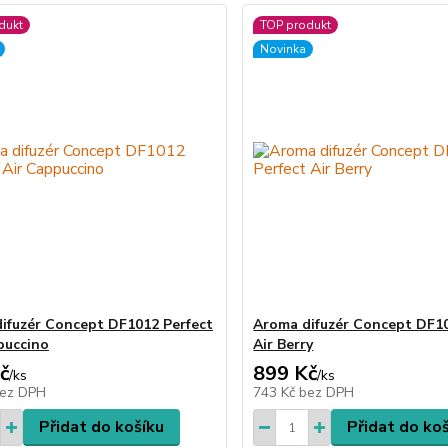
dukt
TOP produkt
Novinka
ifuzér Concept DF1012 Perfect
Aroma difuzér Concept DF10
puccino
Air Berry
č
899 Kč
/
ks
/
ks
ez DPH
743 Kč
bez DPH
Přidat do košíku
Přidat do ko