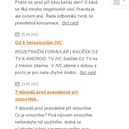
Ptáte se, proč pít kávu každý den? O kávě
se říká mnoho negativních věcí. Pravda je
ale ovšem jiná.. Řada odborníků tvrdí, že
pravidelná konzumace...
číst celé
25.09.2022
O2 k televizorům JVC
REGISTRAČNÍ FORMULÁŘ | BALÍČEK O2
TV K ANDROID TV JVC Balíček O2 TV na
2 měsíce zdarma V JVC jdeme s dobou a
proto je pro naše chytré Andro...
číst celé
23.05.2022
7 důvodů proč pravidelně pít
smoothie..
7 důvodů proč pravidelně pít smoothie..
Co je smoothie? Pod názvem smoothie
nehledejte niž složitého. Jedná se