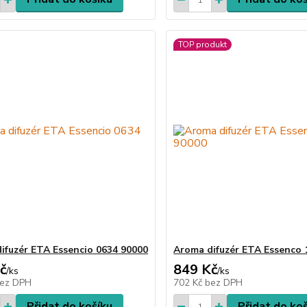
TOP produkt
ifuzér ETA Essencio 0634 90000
Aroma difuzér ETA Essenco 
č
849 Kč
/
ks
/
ks
ez DPH
702 Kč
bez DPH
Přidat do košíku
Přidat do ko