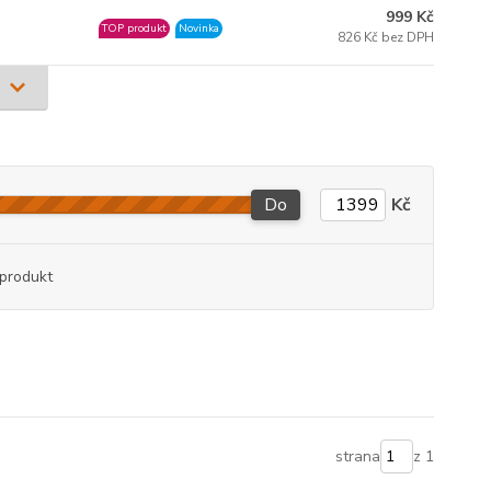
999 Kč
TOP produkt
Novinka
826 Kč bez DPH
Do
Kč
produkt
strana
z 1