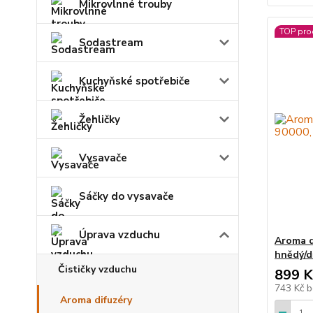
Mikrovlnné trouby
TOP pro
Sodastream
Kuchyňské spotřebiče
Žehličky
Vysavače
Sáčky do vysavače
Úprava vzduchu
Aroma d
hnědý/d
Čističky vzduchu
899 K
743 Kč
b
Aroma difuzéry