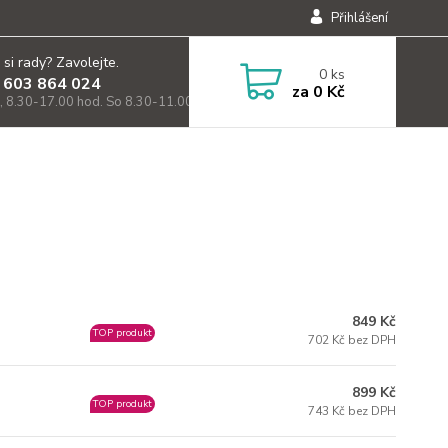
Přihlášení
 si rady? Zavolejte.
0
ks
 603 864 024
za
0 Kč
, 8.30-17.00 hod. So 8.30-11.00)
849 Kč
TOP produkt
702 Kč bez DPH
899 Kč
TOP produkt
743 Kč bez DPH