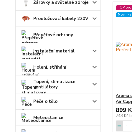
Žárovky a světelné zdroje
TOP pro
Novinka
Prodlužovací kabely 220V
Přepěťové ochrany
Instalační materiál
Holení, stříhání
Topení, klimatizace,
ventilátory
Aroma d
Péče o tělo
Air Cap
899 K
743 Kč
b
Meteostanice