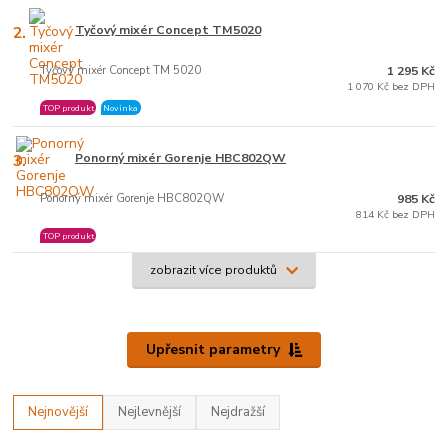
2.
Tyčový mixér Concept TM5020
Tyčový mixér Concept TM 5020
1 295 Kč
1 070 Kč bez DPH
TOP produkt
Novinka
3.
Ponorný mixér Gorenje HBC802QW
Ponorný mixér Gorenje HBC802QW
985 Kč
814 Kč bez DPH
TOP produkt
zobrazit více produktů
Upřesnit parametry
Nejnovější
Nejlevnější
Nejdražší