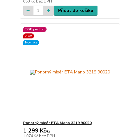
660 Kč
bez DPH
Přidat do košíku
TOP produkt
Akce
Novinka
Ponorný mixér ETA Mano 3219 90020
1 299 Kč
/
ks
1 074 Kč
bez DPH