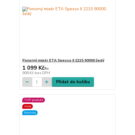
Ponorný mixér ETA Spesso II 2215 90000 šedý
1 099 Kč
/
ks
908 Kč
bez DPH
Přidat do košíku
TOP produkt
Akce
Novinka