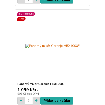
TOP produkt
Akce
Ponorný mixér Gorenje HBX1000E
1 099 Kč
/
ks
908 Kč
bez DPH
Přidat do košíku