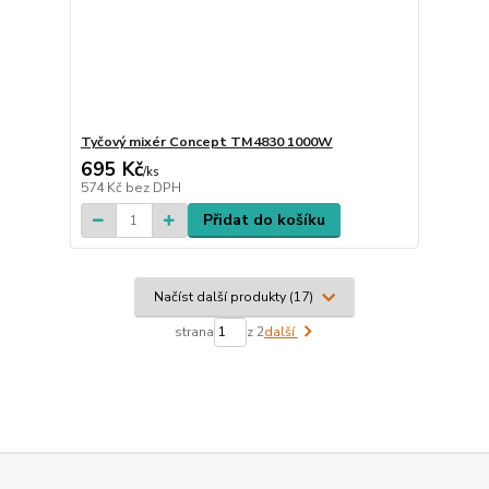
Tyčový mixér Concept TM4830 1000W
695 Kč
/
ks
574 Kč
bez DPH
Přidat do košíku
Načíst další produkty (17)
strana
z 2
další