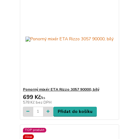
Ponorný mixér ETA Rizzo 3057 90000, bílý
699 Kč
/
ks
578 Kč
bez DPH
Přidat do košíku
TOP produkt
Akce