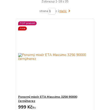
Zobrazuji 1-18 z 35
strana
z 2
další
TOP produkt
Akce
Ponorný mixér ETA Massimo 3256 90000
černý/nerez
999 Kč
/
ks