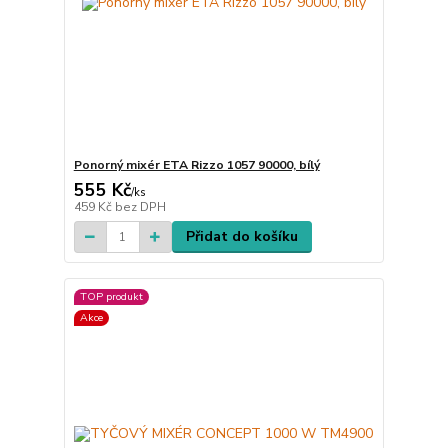
Ponorný mixér ETA Rizzo 1057 90000, bílý
555 Kč
/
ks
459 Kč
bez DPH
Přidat do košíku
TOP produkt
Akce