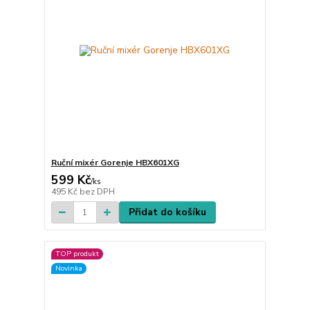
Ruční mixér Gorenje HBX601XG
599 Kč
/
ks
495 Kč
bez DPH
Přidat do košíku
TOP produkt
Novinka