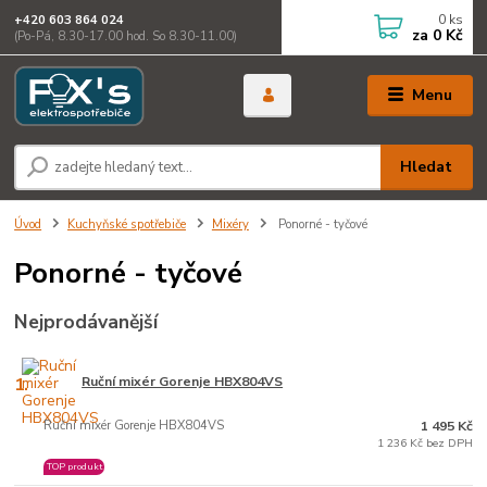
0
ks
+420 603 864 024
za
0 Kč
(Po-Pá, 8.30-17.00 hod. So 8.30-11.00)
Menu
Hledat
Úvod
Kuchyňské spotřebiče
Mixéry
Ponorné - tyčové
Ponorné - tyčové
Nejprodávanější
1.
Ruční mixér Gorenje HBX804VS
Ruční mixér Gorenje HBX804VS
1 495 Kč
1 236 Kč bez DPH
TOP produkt