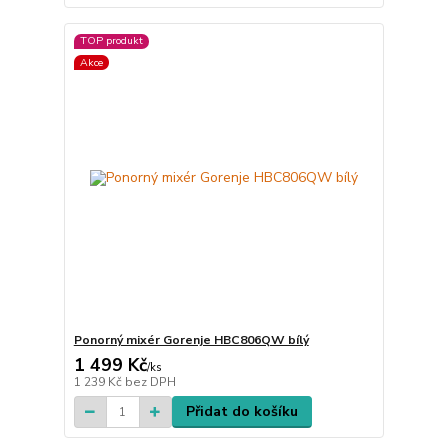
TOP produkt
Akce
Ponorný mixér Gorenje HBC806QW bílý
1 499 Kč
/
ks
1 239 Kč
bez DPH
Přidat do košíku