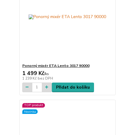
Ponorný mixér ETA Lento 3017 90000
1 499 Kč
/
ks
1 239 Kč
bez DPH
Přidat do košíku
TOP produkt
Novinka