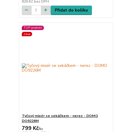
826 Kč
bez DPH
Přidat do košíku
TOP produkt
Akce
Tyčový mixér se sekáčkem - nerez - DOMO
DO9226M
799 Kč
/
ks