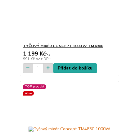
TYČOVÝ MIXÉR CONCEPT 1000 W TM4900
1 199 Kč
/
ks
991 Kč
bez DPH
Přidat do košíku
TOP produkt
Akce