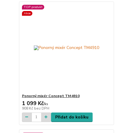
TOP produkt
Akce
Ponorný mixér Concept TM4910
1 099 Kč
/
ks
908 Kč
bez DPH
Přidat do košíku