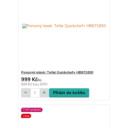
Ponorný mixér Tefal Quickchef+ HB671830
999 Kč
/
ks
826 Kč
bez DPH
Přidat do košíku
TOP produkt
Akce