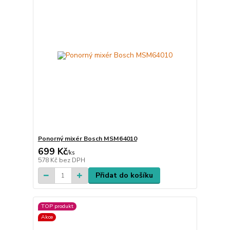
Ponorný mixér Bosch MSM64010
699 Kč
/
ks
578 Kč
bez DPH
Přidat do košíku
TOP produkt
Akce