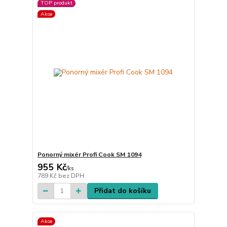
TOP produkt
Akce
Ponorný mixér Profi Cook SM 1094
955 Kč
/
ks
789 Kč
bez DPH
Přidat do košíku
Akce