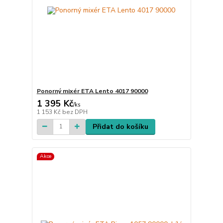
Ponorný mixér ETA Lento 4017 90000
1 395 Kč
/
ks
1 153 Kč
bez DPH
Přidat do košíku
Akce