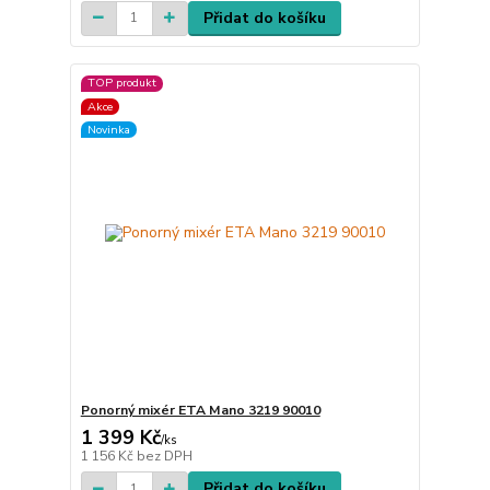
Přidat do košíku
TOP produkt
Akce
Novinka
Ponorný mixér ETA Mano 3219 90010
1 399 Kč
/
ks
1 156 Kč
bez DPH
Přidat do košíku