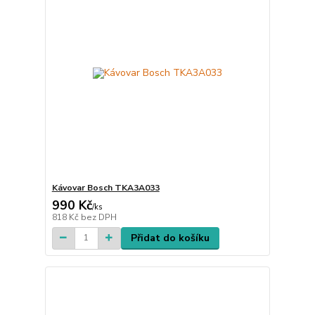
Kávovar Bosch TKA3A033
990 Kč
/
ks
818 Kč
bez DPH
Přidat do košíku