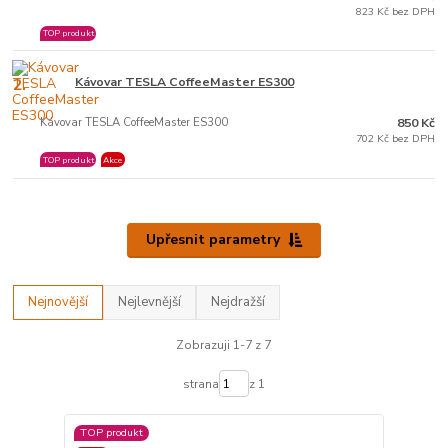
823 Kč bez DPH
TOP produkt
2.
Kávovar TESLA CoffeeMaster ES300
Kávovar TESLA CoffeeMaster ES300
850 Kč
702 Kč bez DPH
TOP produkt
Akce
Upřesnit parametry
Nejnovější
Nejlevnější
Nejdražší
Zobrazuji 1-7 z 7
strana
z 1
TOP produkt