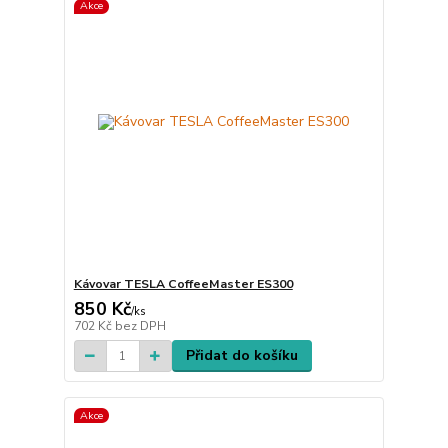
Akce
Kávovar TESLA CoffeeMaster ES300
850 Kč
/
ks
702 Kč
bez DPH
Přidat do košíku
Akce