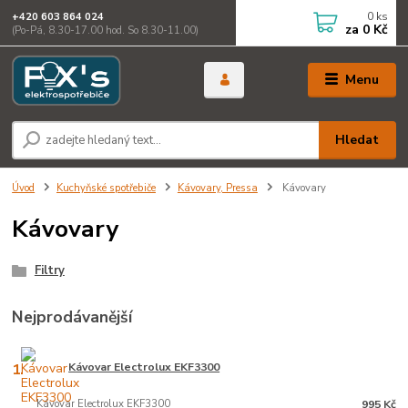
0
ks
+420 603 864 024
za
0 Kč
(Po-Pá, 8.30-17.00 hod. So 8.30-11.00)
Menu
Hledat
Úvod
Kuchyňské spotřebiče
Kávovary, Pressa
Kávovary
Kávovary
Filtry
Nejprodávanější
1.
Kávovar Electrolux EKF3300
Kávovar Electrolux EKF3300
995 Kč