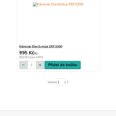
Kávovar Electrolux EKF3300
995 Kč
/
ks
823 Kč
bez DPH
Přidat do košíku
strana
z 1