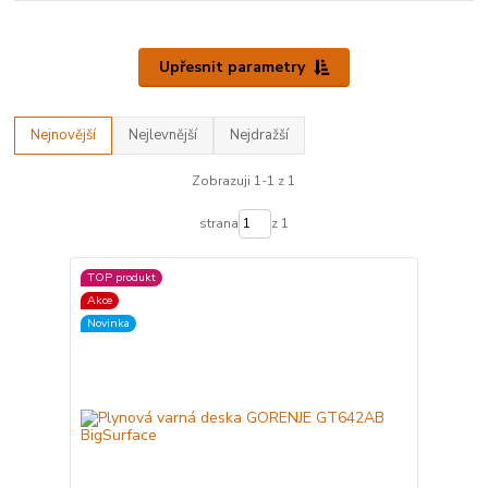
Upřesnit parametry
Nejnovější
Nejlevnější
Nejdražší
Zobrazuji 1-1 z 1
strana
z 1
TOP produkt
Akce
Novinka