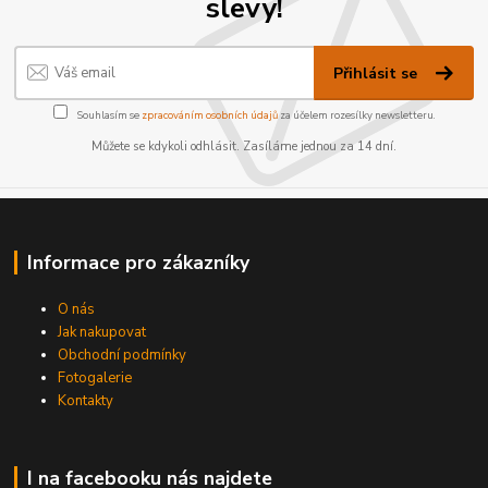
slevy!
Přihlásit se
Souhlasím se
zpracováním osobních údajů
za účelem rozesílky newsletteru.
Můžete se kdykoli odhlásit. Zasíláme jednou za 14 dní.
Informace pro zákazníky
O nás
Jak nakupovat
Obchodní podmínky
Fotogalerie
Kontakty
I na facebooku nás najdete