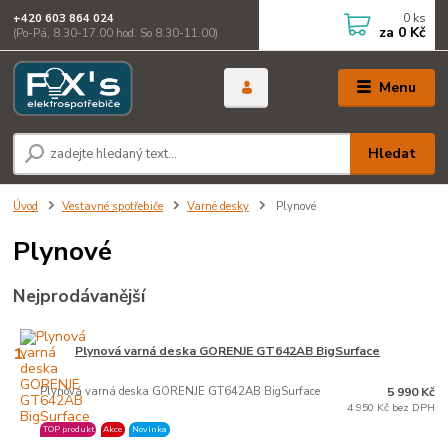
0
ks
+420 603 864 024
za
0 Kč
(Po-Pá, 8.30-17.00 hod. So 8.30-11.00)
Menu
Hledat
Úvod
Vestavné spotřebiče
Varné desky
Plynové
Plynové
Nejprodávanější
1.
Plynová varná deska GORENJE GT642AB BigSurface
Plynová varná deska GORENJE GT642AB BigSurface
5 990 Kč
4 950 Kč bez DPH
TOP produkt
Akce
Novinka