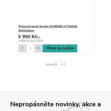
Plynová varná deska GORENJE GT642AB
BigSurface
5 990 Kč
/
ks
4 950 Kč
bez DPH
Přidat do košíku
strana
z 1
Nepropásněte novinky, akce a