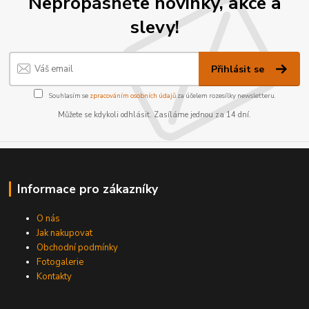
Nepropásněte novinky, akce a
slevy!
Přihlásit se
Souhlasím se
zpracováním osobních údajů
za účelem rozesílky newsletteru.
Můžete se kdykoli odhlásit. Zasíláme jednou za 14 dní.
Informace pro zákazníky
O nás
Jak nakupovat
Obchodní podmínky
Fotogalerie
Kontakty