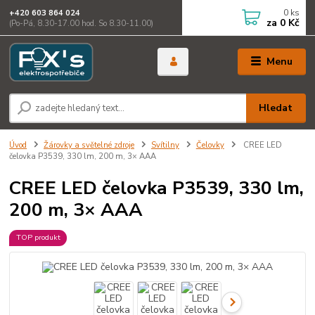
0
ks
+420 603 864 024
za
0 Kč
(Po-Pá, 8.30-17.00 hod. So 8.30-11.00)
Menu
Hledat
Úvod
Žárovky a světelné zdroje
Svítilny
Čelovky
CREE LED
čelovka P3539, 330 lm, 200 m, 3× AAA
CREE LED čelovka P3539, 330 lm,
200 m, 3× AAA
TOP produkt