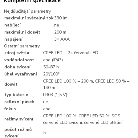
Kompletní specifikace
Nejdůležitější parametry
maximální světelný tok
330 lm
nabíjecí
ne
maximální dosvit
200 m
napájení
3× AAA
Ostatní parametry
zdroj světla
CREE LED + 2× červená LED
voděodolnost
ano (IP43)
doba svícení
50–87 h
úhel vyzařování
20°/100°
CREE LED 100 % – 200 m, CREE LED 50 % –
dosvit
140 m
typ baterie
LR03 (1,5 V)
reflexní pásek
ne
fokus
ano
CREE LED 100 %, CREE LED 50 %, SOS,
režimy svícení
červené LED svícení, červené LED blikání
počet režimů
5
svícení