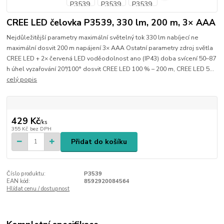
CREE LED čelovka P3539, 330 lm, 200 m, 3× AAA
Nejdůležitější parametry maximální světelný tok 330 lm nabíjecí ne
maximální dosvit 200 m napájení 3× AAA Ostatní parametry zdroj světla
CREE LED + 2× červená LED voděodolnost ano (IP43) doba svícení 50–87
h úhel vyzařování 20°/100° dosvit CREE LED 100 % – 200 m, CREE LED 5...
celý popis
429 Kč
/
ks
355 Kč
bez DPH
Přidat do košíku
Číslo produktu:
P3539
EAN kód:
8592920084564
Hlídat cenu / dostupnost