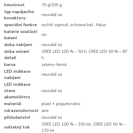
hmotnost
70 g/105 g
typ napájecího
neuvádí se
konektoru
speciální funkce
rychlé vypnutí, ochrana bat., fokus
baterie součástí
ne
balení
doba nabíjení
neuvádí se
doba svícení
CREE LED 100 % – 50 h, CREE LED 50 % – 87
detail
h
barva
zeleno-černá
LED indikace
neuvádí se
nabíjení
LED indikace
stavu
neuvádí se
akumulátoru
materiál
plast + pogumováno
nárazuvzdornost
ano
příslušenství
neuvádí se
CREE LED 100 % – 330 lm, CREE LED 50 % –
světelný tok
170 lm