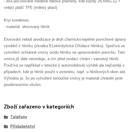
- dva pocínované měděné datové prameny, kde každý 28 AWG-12 +
vnější plášť TPE (měkký plast)
Kryt konektoru
- materiál: eloxovaný hliník
Eloxování neboli anodizace je druh chemicko-tepelné povrchové úpravy
výrobků z hliníku (zkratka ELektrolytická OXidace hliníku). Spočívá ve
vytvoření ochranné vrstvy oxidu hliníku na upravovaném povrchu. Tato
vrstva již dále neoxiduje, a tím před oxidací chrání i samotný hliník.
Používá se například v letecké (i automobilové) výrobě ale nejčastěji v
případech, kde je hliník použit v exteriéru, např. u hliníkových oken atd.
Výhodou je, že po vytvoření tenoučké vrstvy je materiál chráněn proti
povětrnostním vlivům.
Zboží zařazeno v kategoriích
Telefony
Příslušenství