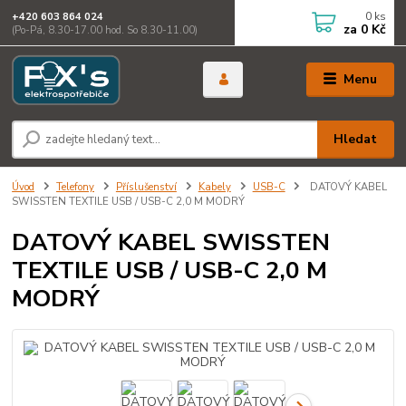
0
ks
+420 603 864 024
za
0 Kč
(Po-Pá, 8.30-17.00 hod. So 8.30-11.00)
Menu
Hledat
Úvod
Telefony
Příslušenství
Kabely
USB-C
DATOVÝ KABEL
SWISSTEN TEXTILE USB / USB-C 2,0 M MODRÝ
DATOVÝ KABEL SWISSTEN
TEXTILE USB / USB-C 2,0 M
MODRÝ