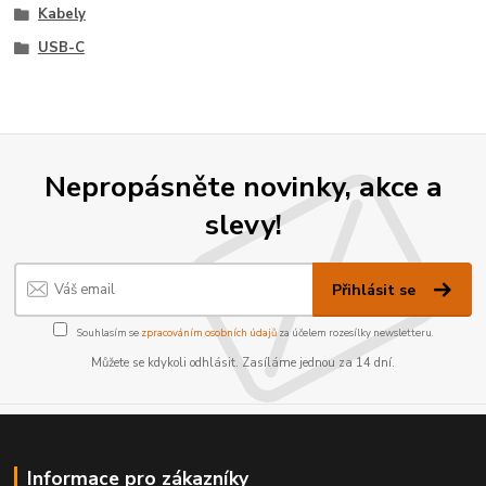
Kabely
USB-C
Nepropásněte novinky, akce a
slevy!
Přihlásit se
Souhlasím se
zpracováním osobních údajů
za účelem rozesílky newsletteru.
Můžete se kdykoli odhlásit. Zasíláme jednou za 14 dní.
Informace pro zákazníky