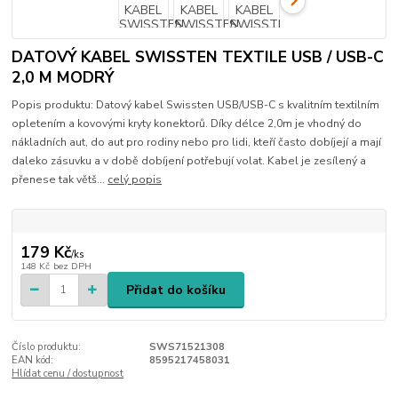
DATOVÝ KABEL SWISSTEN TEXTILE USB / USB-C
2,0 M MODRÝ
Popis produktu: Datový kabel Swissten USB/USB-C s kvalitním textilním
opletením a kovovými kryty konektorů. Díky délce 2,0m je vhodný do
nákladních aut, do aut pro rodiny nebo pro lidi, kteří často dobíjejí a mají
daleko zásuvku a v době dobíjení potřebují volat. Kabel je zesílený a
přenese tak větš...
celý popis
179 Kč
/
ks
148 Kč
bez DPH
Přidat do košíku
Číslo produktu:
SWS71521308
EAN kód:
8595217458031
Hlídat cenu / dostupnost