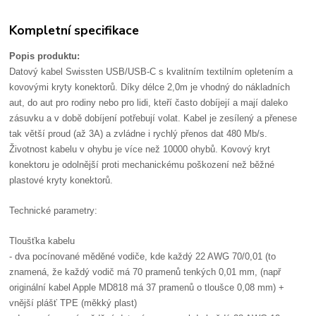
Kompletní specifikace
Popis produktu:
Datový kabel Swissten USB/USB-C s kvalitním textilním opletením a
kovovými kryty konektorů. Díky délce 2,0m je vhodný do nákladních
aut, do aut pro rodiny nebo pro lidi, kteří často dobíjejí a mají daleko
zásuvku a v době dobíjení potřebují volat. Kabel je zesílený a přenese
tak větší proud (až 3A) a zvládne i rychlý přenos dat 480 Mb/s.
Životnost kabelu v ohybu je více než 10000 ohybů. Kovový kryt
konektoru je odolnější proti mechanickému poškození než běžné
plastové kryty konektorů.
Technické parametry:
Tloušťka kabelu
- dva pocínované měděné vodiče, kde každý 22 AWG 70/0,01 (to
znamená, že každý vodič má 70 pramenů tenkých 0,01 mm, (např
originální kabel Apple MD818 má 37 pramenů o tloušce 0,08 mm) +
vnější plášť TPE (měkký plast)