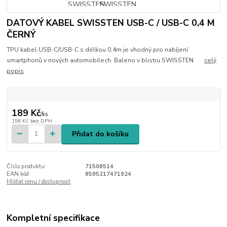
DATOVÝ KABEL SWISSTEN USB-C / USB-C 0,4 M
ČERNÝ
TPU kabel USB-C/USB-C s délkou 0,4m je vhodný pro nabíjení
smartphonů v nových automobilech. Baleno v blistru SWISSTEN
celý
popis
189 Kč
/
ks
156 Kč
bez DPH
Přidat do košíku
Číslo produktu:
71506514
EAN kód:
8595217471924
Hlídat cenu / dostupnost
Kompletní specifikace