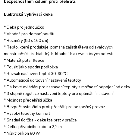
bezpečnostním čidlem proti přehřátí
.
Elektrická vyhřívací deka
* Deka pro jednolůžko
* Vhodná pro domácí použití
* Rozměry (80 x 160 cm)
* Teplo, které produkuje, pomáhá zajistit úlevu od svalových,
menstruačních, ischiatických, kloubních a revmatických bolestí
* Materiál polar fleece
* Použití jako spodní podložka
* Rozsah nastavení teplot 30-60 °C
* Automatické udržování nastavené teploty
* Dálkové ovládání pro nastavení teploty s možností odpojení od deky
* 3 stupně regulace nastavení teploty pro optimální nastavení
* Možnost předehřátí lůžka
* Bezpečnostní čidlo proti přehřátí pro bezpečný provoz
* Vysoký tepelný komfort
* Snadná údržba - deku lze prát v pračce
* Délka přívodního kabelu 2,2 m
* Nízký příkon 60 W