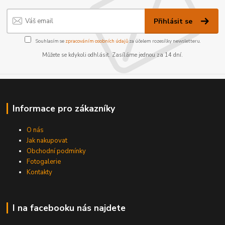
Přihlásit se
Souhlasím se
zpracováním osobních údajů
za účelem rozesílky newsletteru.
Můžete se kdykoli odhlásit. Zasíláme jednou za 14 dní.
Informace pro zákazníky
O nás
Jak nakupovat
Obchodní podmínky
Fotogalerie
Kontakty
I na facebooku nás najdete