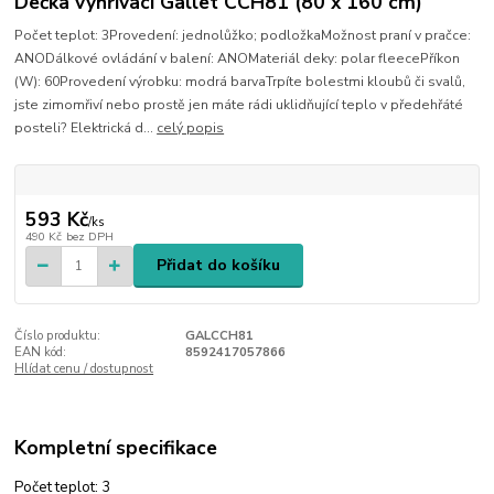
Dečka vyhřívací Gallet CCH81 (80 x 160 cm)
Počet teplot: 3Provedení: jednolůžko; podložkaMožnost praní v pračce:
ANODálkové ovládání v balení: ANOMateriál deky: polar fleecePříkon
(W): 60Provedení výrobku: modrá barvaTrpíte bolestmi kloubů či svalů,
jste zimomřiví nebo prostě jen máte rádi uklidňující teplo v předehřáté
posteli? Elektrická d...
celý popis
593 Kč
/
ks
490 Kč
bez DPH
Přidat do košíku
Číslo produktu:
GALCCH81
EAN kód:
8592417057866
Hlídat cenu / dostupnost
Kompletní specifikace
Počet teplot: 3