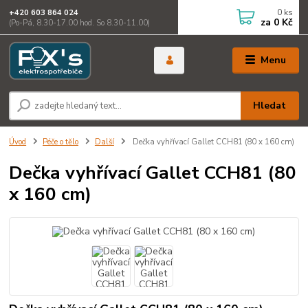
0
ks
+420 603 864 024
za
0 Kč
(Po-Pá, 8.30-17.00 hod. So 8.30-11.00)
Menu
Hledat
Úvod
Péče o tělo
Další
Dečka vyhřívací Gallet CCH81 (80 x 160 cm)
Dečka vyhřívací Gallet CCH81 (80
x 160 cm)