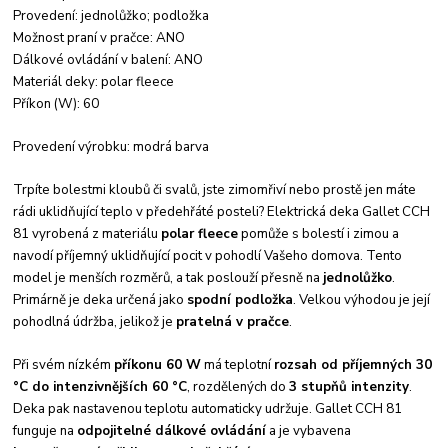
Provedení: jednolůžko; podložka
Možnost praní v pračce: ANO
Dálkové ovládání v balení: ANO
Materiál deky: polar fleece
Příkon (W): 60
Provedení výrobku: modrá barva
Trpíte bolestmi kloubů či svalů, jste zimomřiví nebo prostě jen máte
rádi uklidňující teplo v předehřáté posteli? Elektrická deka Gallet CCH
81 vyrobená z materiálu
polar fleece
pomůže s bolestí i zimou a
navodí příjemný uklidňující pocit v pohodlí Vašeho domova. Tento
model je menších rozměrů, a tak poslouží přesně na
jednolůžko
.
Primárně je deka určená jako
spodní podložka
. Velkou výhodou je její
pohodlná údržba, jelikož je
pratelná v pračce
.
Při svém nízkém
příkonu 60 W
má teplotní
rozsah od příjemných 30
°C do intenzivnějších 60 °C
, rozdělených do
3 stupňů intenzity
.
Deka pak nastavenou teplotu automaticky udržuje. Gallet CCH 81
funguje na
odpojitelné dálkové ovládání
a je vybavena