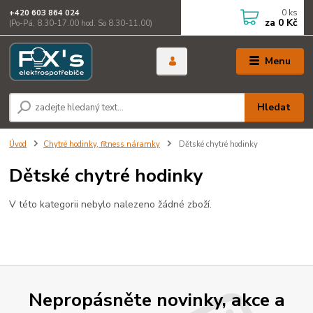
0
ks
+420 603 864 024
za
0 Kč
(Po-Pá, 8.30-17.00 hod. So 8.30-11.00)
Menu
Hledat
Úvod
Chytré hodinky, fitness náramky
Dětské chytré hodinky
Dětské chytré hodinky
V této kategorii nebylo nalezeno žádné zboží.
Nepropásněte novinky, akce a