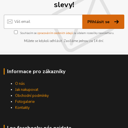
slevy!
Přihlásit se
Souhlasím se
zpracováním osobních údajů
za účelem rozesílky newsletteru.
Můžete se kdykoli odhlásit. Zasíláme jednou za 14 dní.
Informace pro zákazníky
O nás
Jak nakupovat
Obchodní podmínky
Fotogalerie
Kontakty