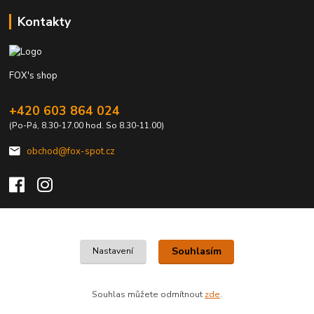
Kontakty
FOX's shop
+420 603 864 024
(Po-Pá, 8.30-17.00 hod. So 8.30-11.00)
obchod@fox-spot.cz
Upravit sběr cookies.
Souhlasím
Nastavení
FOX's elektro z vašeho města
Souhlas můžete odmítnout
zde
.
Vytvořeno na
Eshop-rychle.cz