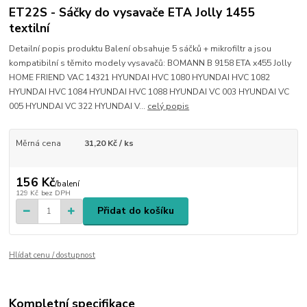
ET22S - Sáčky do vysavače ETA Jolly 1455
textilní
Detailní popis produktu Balení obsahuje 5 sáčků + mikrofiltr a jsou
kompatibilní s těmito modely vysavačů: BOMANN B 9158 ETA x455 Jolly
HOME FRIEND VAC 14321 HYUNDAI HVC 1080 HYUNDAI HVC 1082
HYUNDAI HVC 1084 HYUNDAI HVC 1088 HYUNDAI VC 003 HYUNDAI VC
005 HYUNDAI VC 322 HYUNDAI V...
celý popis
Měrná cena
31,20 Kč / ks
156 Kč
/
balení
129 Kč
bez DPH
Přidat do košíku
Hlídat cenu / dostupnost
Kompletní specifikace