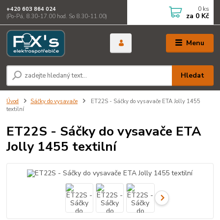
0
ks
+420 603 864 024
za
0 Kč
(Po-Pá, 8.30-17.00 hod. So 8.30-11.00)
Menu
Hledat
Úvod
Sáčky do vysavače
ET22S - Sáčky do vysavače ETA Jolly 1455
textilní
ET22S - Sáčky do vysavače ETA
Jolly 1455 textilní