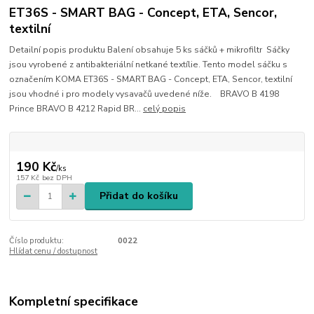
ET36S - SMART BAG - Concept, ETA, Sencor,
textilní
Detailní popis produktu Balení obsahuje 5 ks sáčků + mikrofiltr Sáčky
jsou vyrobené z antibakteriální netkané textílie. Tento model sáčku s
označením KOMA ET36S - SMART BAG - Concept, ETA, Sencor, textilní
jsou vhodné i pro modely vysavačů uvedené níže. BRAVO B 4198
Prince BRAVO B 4212 Rapid BR...
celý popis
190 Kč
/
ks
157 Kč
bez DPH
Přidat do košíku
Číslo produktu:
0022
Hlídat cenu / dostupnost
Kompletní specifikace