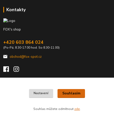
Kontakty
FOX's shop
+420 603 864 024
(Po-Pá, 8.30-17.00 hod. So 8.30-11.00)
obchod@fox-spot.cz
Upravit sběr cookies.
Souhlasím
Nastavení
FOX's elektro z vašeho města
Souhlas můžete odmítnout
zde
.
Vytvořeno na
Eshop-rychle.cz