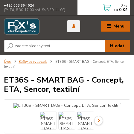
0
ks
+420 603 864 024
za
0 Kč
(Po-Pá, 8.30-17.00 hod. So 8.30-11.00)
Menu
Hledat
Úvod
Sáčky do vysavače
ET36S - SMART BAG - Concept, ETA, Sencor,
textilní
ET36S - SMART BAG - Concept,
ETA, Sencor, textilní