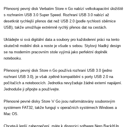
Přenosný pevný disk Verbatim Store n Go nabízí velkokapacitní úložiště
s rozhraním USB 3.0 Super Speed. Rozhraní USB 3.0 nabízí až
desetkrát rychlejší přenos dat než USB 2.0 (podle rychlosti sběrnice
USB), takže umožňuje extrémně rychlý přenos dat na cestách.
Ukládejte si svá digitální data a soubory pro každodenní práci na tento
skutečně mobilní disk a noste je všude s sebou. Stylový hladký design
se na moderním pracovním stole vyjímá jako perfektní doplněk
notebooku.
Přenosný pevný disk Store n Go používá rozhraní USB 3.0 (jedno
rozhraní USB 3.0), je však zpětně kompatibilní s porty USB 2.0 na
počítačích a noteboocích. Jednotka nevyžaduje žádné externí napájení.
Jednoduše ji připojte a používejte.
Přenosné pevné disky Store 'n' Go jsou naformátovány souborovým
systémem FAT32, takže fungují v operačních systémech Windows a
Mac OS.
Chcete-li lepší zabezpečení, máte k dispozici software Nero BackItUp