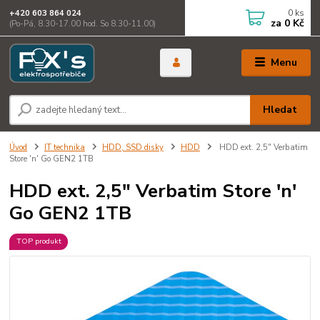
0
ks
+420 603 864 024
za
0 Kč
(Po-Pá, 8.30-17.00 hod. So 8.30-11.00)
Menu
Hledat
Úvod
IT technika
HDD, SSD disky
HDD
HDD ext. 2,5" Verbatim
Store 'n' Go GEN2 1TB
HDD ext. 2,5" Verbatim Store 'n'
Go GEN2 1TB
TOP produkt