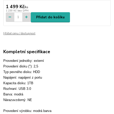
1 499 Kč
/
ks
1 239 Kč
bez DPH
Přidat do košíku
Hlídat cenu / dostupnost
Kompletní specifikace
Provedení jednotky: externí
Provedení disku ("): 2,5
Typ pevného disku: HDD
Napájení: napájení z portu
Kapacita disku: 1TB
Rozhraní: USB 3.0
Barva: modrá
Nárazuvzdorný: NE
Provedení výrobku: modrá barva