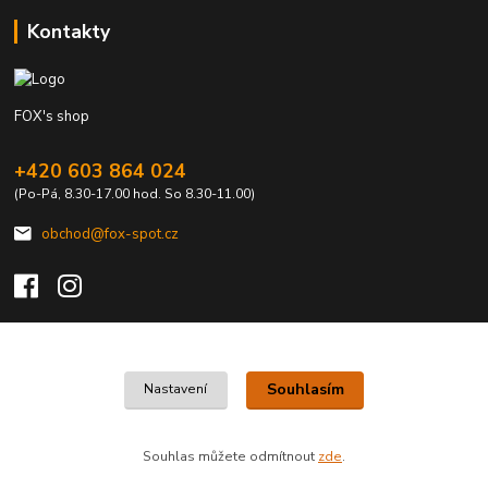
Kontakty
FOX's shop
+420 603 864 024
(Po-Pá, 8.30-17.00 hod. So 8.30-11.00)
obchod@fox-spot.cz
Upravit sběr cookies.
Souhlasím
Nastavení
FOX's elektro z vašeho města
Souhlas můžete odmítnout
zde
.
Vytvořeno na
Eshop-rychle.cz