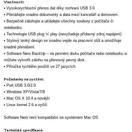
Vlastnosti:
• Vysokorychlostní přenos dat díky rozhraní USB 3.0
• Přenášejte snadno dokumenty a data mezi kanceláří a domovem.
• Bezpečně zálohujte a ukládejte všechny soubory z počítače či
notebooku.
• Technologie USB plug ‘n’ play (nevyžaduje přídavný zdroj napájení)
• Stylový tenký design se snadno vejde na pracovní stůl a umožňuje
snadné přenášení.
• Software Nero BackUp – na pevném disku počítače nebo notebooku si
můžete vytvořit zálohu na přenosný pevný disk.
• Příručka rychlého použití ve 27 jazycích
Požadavky na systém:
• Port USB 3.0/2.0
• Windows XP/Vista/7/8
• Mac OS X 10.4 a novější
• Linux kernel 2.6 a vyšší
Software Nero není kompatibilní se systémem Mac OS
Technické specifikace: