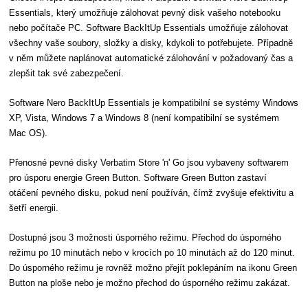
Essentials, který umožňuje zálohovat pevný disk vašeho notebooku
nebo počítače PC. Software BackItUp Essentials umožňuje zálohovat
všechny vaše soubory, složky a disky, kdykoli to potřebujete. Případně
v něm můžete naplánovat automatické zálohování v požadovaný čas a
zlepšit tak své zabezpečení.
Software Nero BackItUp Essentials je kompatibilní se systémy Windows
XP, Vista, Windows 7 a Windows 8 (není kompatibilní se systémem
Mac OS).
Přenosné pevné disky Verbatim Store 'n' Go jsou vybaveny softwarem
pro úsporu energie Green Button. Software Green Button zastaví
otáčení pevného disku, pokud není používán, čímž zvyšuje efektivitu a
šetří energii.
Dostupné jsou 3 možnosti úsporného režimu. Přechod do úsporného
režimu po 10 minutách nebo v krocích po 10 minutách až do 120 minut.
Do úsporného režimu je rovněž možno přejít poklepáním na ikonu Green
Button na ploše nebo je možno přechod do úsporného režimu zakázat.