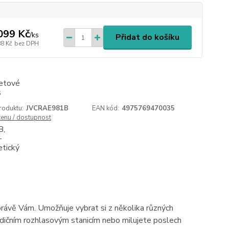
099 Kč
/
ks
Přidat do košíku
88 Kč
bez DPH
roduktu:
JVCRAE981B
EAN kód:
4975769470035
cenu / dostupnost
rávě Vám. Umožňuje vybrat si z několika různých
adičním rozhlasovým stanicím nebo milujete poslech