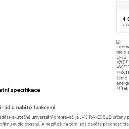
4 
3 3
Číslo p
Hlídat 
tní specifikace
 rádio nabité funkcemi
dáte skutečně univerzální přehrávač, je JVC RA-E981B určený p
říjmu audio obsahu. A nezáleží na tom, zda dáváte přednost tr