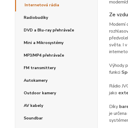
moderníc
Internetová rádia
Ze vzdu
Radiobudíky
Moderní d
DVD a Blu-ray přehrávače
rozhlaso
předvoleb
Mini a Mikrosystémy
světa. I 
internet
MP3/MP4 přehrávače
Výhody př
FM transmittery
funkci
Sp
Autokamery
Rádio JV
jako
exte
Outdoor kamery
AV kabely
Díky
bar
je určena
Soundbar
systémem 