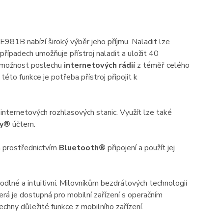
E981B nabízí široký výběr jeho příjmu. Naladit lze
případech umožňuje přístroj naladit a uložit 40
e možnost poslechu
internetových rádií
z téměř celého
této funkce je potřeba přístroj připojit k
 internetových rozhlasových stanic. Využít lze také
fy®
účtem.
 prostřednictvím
Bluetooth®
připojení a použít jej
odlné a intuitivní. Milovníkům bezdrátových technologií
terá je dostupná pro mobilní zařízení s operačním
hny důležité funkce z mobilního zařízení.