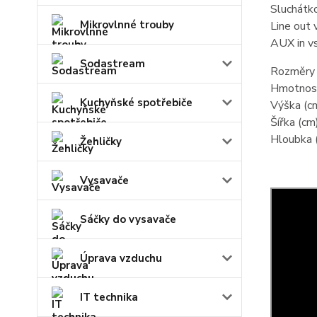
Sluchátk
Mikrovlnné trouby
Line out 
AUX in v
Sodastream
Rozměry 
Hmotnost
Kuchyňské spotřebiče
Výška (c
Šířka (cm
Hloubka 
Žehličky
Vysavače
Sáčky do vysavače
Úprava vzduchu
IT technika