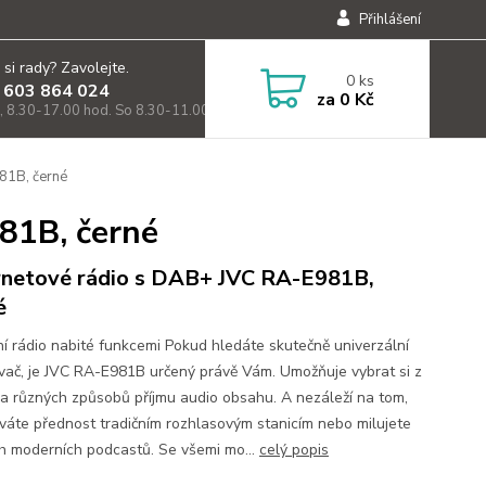
Přihlášení
 si rady? Zavolejte.
0
ks
 603 864 024
za
0 Kč
, 8.30-17.00 hod. So 8.30-11.00)
81B, černé
81B, černé
rnetové rádio s DAB+ JVC RA-E981B,
é
í rádio nabité funkcemi Pokud hledáte skutečně univerzální
vač, je JVC RA-E981B určený právě Vám. Umožňuje vybrat si z
ka různých způsobů příjmu audio obsahu. A nezáleží na tom,
váte přednost tradičním rozhlasovým stanicím nebo milujete
h moderních podcastů. Se všemi mo...
celý popis