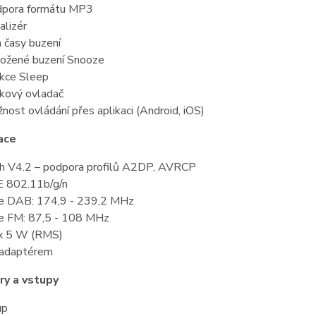
pora formátu MP3
alizér
 časy buzení
ožené buzení Snooze
kce Sleep
kový ovladač
nost ovládání přes aplikaci (Android, iOS)
kace
h V4.2 – podpora profilů A2DP, AVRCP
E 802.11b/g/n
e DAB: 174,9 - 239,2 MHz
e FM: 87,5 - 108 MHz
x 5 W (RMS)
 adaptérem
ry a vstupy
up