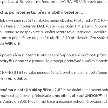
h podcastů. Se všemi možnostmi si JVC RA-E981B hravě poradí.
chu, po internetu, přes mobilní telefon…
oba výrazně rozšířila nabídku audio obsahu. Proto rádio JVC RA-
vé stanice v moderním
DAB+
, ale i klasickém
FM
, pásmu. V obou 
. Pokud se nespokojíte s lokální rozhlasovou nabídkou, ocenít
v tomto případě lze do paměti uložit až 40 předvoleb. Pro využití 
ové
WiFi síti
.
ipojení rádia k internetu ale nespočívají pouze v možnosti příjmu
otify® Connect
a jednoduše propojit přehrávač s Vašim
Spoti
C RA-E981B lze také jednoduše spárovat s mobilním telefonem
rní reproduktor
.
evnému displeji s úhlopříčkou 2,8”
je ovládání a nastavení poh
 možnost spárování přehrávače s
mobilní aplikací UNDOK™
, k
Android a iOS. Mobilní aplikace umožňuje pohodlně ovládat všec