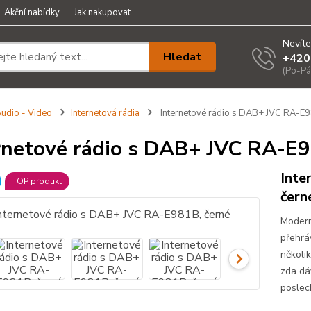
Akční nabídky
Jak nakupovat
Nevíte
Hledat
+420
(Po-Pá
udio - Video
Internetová rádia
Internetové rádio s DAB+ JVC RA-E9
rnetové rádio s DAB+ JVC RA-E9
Inte
TOP produkt
čern
Modern
přehrá
několi
zda dá
poslec