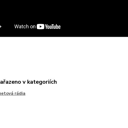
zařazeno v kategoriích
netová rádia