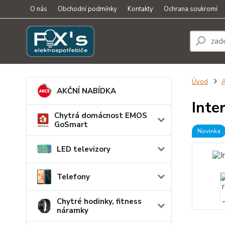
O nás
Obchodní podmínky
Kontakty
Ochrana soukromí
Úvod
A
AKČNÍ NABÍDKA
Inte
Chytrá domácnost EMOS
GoSmart
Novinka
LED televizory
Telefony
Chytré hodinky, fitness
náramky