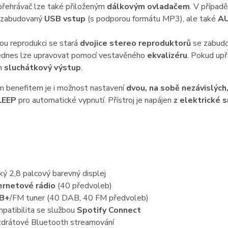
přehrávač lze také přiloženým
dálkovým ovladačem
. V případě
e zabudovaný
USB vstup
(s podporou formátu MP3), ale také
AU
ou reprodukci se stará
dvojice stereo reproduktorů
se zabud
přednes lze upravovat pomocí vestavěného
ekvalizéru
. Pokud upř
n
sluchátkový výstup
.
m benefitem je i možnost nastavení
dvou, na sobě nezávislých
LEEP
pro automatické vypnutí. Přístroj je napájen
z elektrické s
ký 2,8 palcový barevný displej
ernetové rádio
(40 předvoleb)
B+
/FM tuner (40 DAB, 40 FM předvoleb)
patibilita se službou
Spotify Connect
drátové Bluetooth streamování