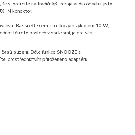
, že si potrpíte na tradičnější zdroje audio obsahu, jistě
X-IN
konektor.
ovaným
Bassreflexem
, s celkovým výkonem
10 W
,
ednostňujete poslech v soukromí, je pro vás
, časů buzení
. Dále funkce
SNOOZE
a
ítě
, prostřednictvím přiloženého adaptéru.