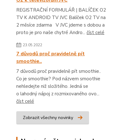
O2 k televizorům JVC
REGISTRAČNÍ FORMULÁŘ | BALÍČEK O2
TV K ANDROID TV JVC Balíček O2 TV na
2 měsíce zdarma V JVC jdeme s dobou a
proto je pro naše chytré Andro...
číst celé
23.05.2022
7 důvodů proč pravidelně pít
smoothie..
7 důvodů proč pravidelně pít smoothie..
Co je smoothie? Pod názvem smoothie
nehledejte niž složitého. Jedná se
o lahodný nápoj z rozmixovaného ovo...
číst celé
Zobrazit všechny novinky