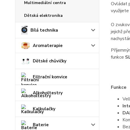
Multimediální centra
Ovládat 
využijet
Dětská elektronika
O zvukov
Bílá technika
jejichž 
nachystá
Aromaterapie
Příjemný
funkce
S
Dětské chůvičky
Filtrační konvice
Funkce
Alkoholtestry
Vel
Int
Kalkulačky
DA
Kom
Baterie
Bez