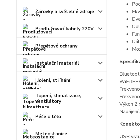
Pod
Ekv
Žárovky a světelné zdroje
Dva
Odl
Prodlužovací kabely 220V
Fun
Dál
Přepěťové ochrany
Mož
Specifi
Instalační materiál
Bluetoot
Holení, stříhání
WiFi IEE
Frekvenc
Topení, klimatizace,
Frekvenc
ventilátory
Výkon 2 
Napájení
Péče o tělo
Konekto
Meteostanice
USB vst