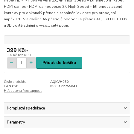
Kabel HDMI - HDMI ve verzi 2.0, 4K, High Speed + Ethernet 5m kabel
HDMI samec - HDMI samec verze 2.0 High Speed + Ethernet zlacené
kontakty pro dokonalý přenos a zabránění oxidace pro propojení
například TV a dalších AV přístrojů podporuje přenos 4K, Full HD 1080p
a 3D trojité stínění o vyso...
celý popis
399 Kč
/
ks
330 Kč
bez DPH
Přidat do košíku
Číslo produktu:
AQKVH050
EAN kód:
8595122755041
Hlídat cenu / dostupnost
Kompletní specifikace
Parametry