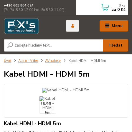
0
ks
+420 603 864 024
za
0 Kč
(Po-Pá, 8.30-17.00 hod. So 8.30-11.00)
Menu
Hledat
Úvod
Audio - Video
AV kabely
Kabel HDMI - HDMI 5m
Kabel HDMI - HDMI 5m
Kabel HDMI - HDMI 5m