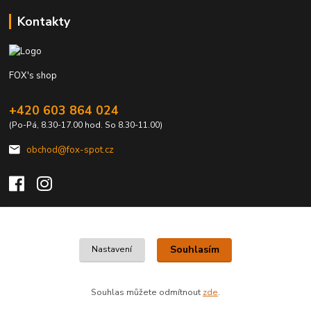
Kontakty
FOX's shop
+420 603 864 024
(Po-Pá, 8.30-17.00 hod. So 8.30-11.00)
obchod@fox-spot.cz
Upravit sběr cookies.
Souhlasím
Nastavení
FOX's elektro z vašeho města
Souhlas můžete odmítnout
zde
.
Vytvořeno na
Eshop-rychle.cz