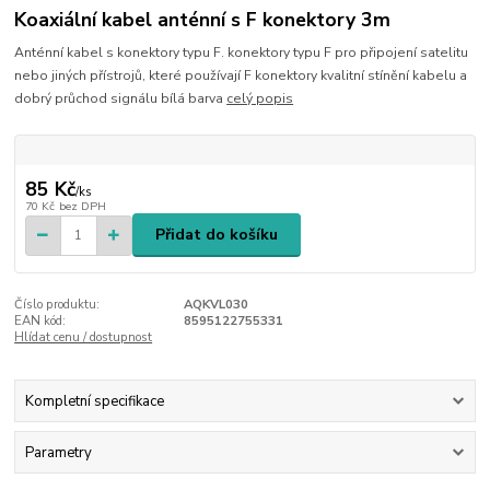
Koaxiální kabel anténní s F konektory 3m
Anténní kabel s konektory typu F. konektory typu F pro připojení satelitu
nebo jiných přístrojů, které používají F konektory kvalitní stínění kabelu a
dobrý průchod signálu bílá barva
celý popis
85 Kč
/
ks
70 Kč
bez DPH
Přidat do košíku
Číslo produktu:
AQKVL030
EAN kód:
8595122755331
Hlídat cenu / dostupnost
Kompletní specifikace
Parametry