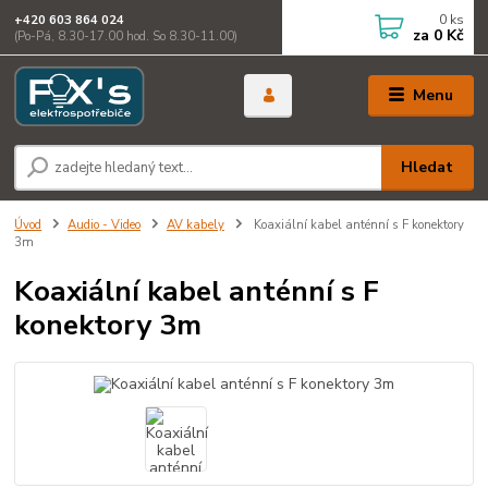
0
ks
+420 603 864 024
za
0 Kč
(Po-Pá, 8.30-17.00 hod. So 8.30-11.00)
Menu
Hledat
Úvod
Audio - Video
AV kabely
Koaxiální kabel anténní s F konektory
3m
Koaxiální kabel anténní s F
konektory 3m