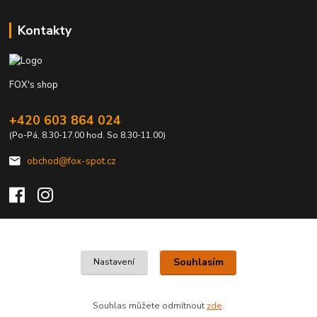
Kontakty
FOX's shop
+420 603 864 024
(Po-Pá, 8.30-17.00 hod. So 8.30-11.00)
obchod@fox-spot.cz
Upravit sběr cookies.
Souhlasím
Nastavení
FOX's elektro z vašeho města
Souhlas můžete odmítnout
zde
.
Vytvořeno na
Eshop-rychle.cz