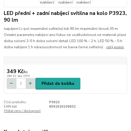
LED přední + zadní nabíjecí svítilna na kolo P3923,
90 lm
napájení Li-pol maximální světelný tok 90 lm maximální dosvit 35 m
Ostatní parametry nabíjecí ano fokus ne voděodolnost ne materiál plast
doba svícení 2–5 h doba svícení detail LED 100 % – 2 h, LED 50 % – 5 h
doba nabíjení 1 h nárazuvzdornost ne barva černá světelný...
celý popis
349 Kč
/
ks
288 Kč
bez DPH
Přidat do košíku
Číslo produktu:
P3923
EAN kód:
8592920109632
Hlídat cenu / dostupnost