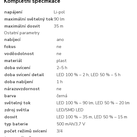
Kompletní specifikace
napájení
Li-pol
maximální světelný tok
90 lm
maximální dosvit
35 m
Ostatní parametry
nabíjecí
ano
fokus
ne
voděodolnost
ne
materiál
plast
doba svícení
2–5 h
doba svícení detail
LED 100 % – 2 h, LED 50 % – 5 h
doba nabíjení
1 h
nárazuvzdornost
ne
barva
černá
světelný tok
LED 100 % – 90 lm, LED 50 % – 20 lm
zdroj světla
LED/SMD LED
dosvit
LED 100 % – 35 m, LED 50 % – 15 m
typ baterie
500 mAh/3,7 V
počet režimů svícení
3/4