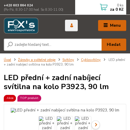
0
ks
+420 603 864 024
za
0 Kč
(Po-Pá, 8.30-17.00 hod. So 8.30-11.00)
Menu
Hledat
Úvod
Žárovky a světelné zdroje
Svítilny
Cyklosvítilny
LED přední
+ zadní nabíjecí svítilna na kolo P3923, 90 lm
LED přední + zadní nabíjecí
svítilna na kolo P3923, 90 lm
Akce
TOP produkt