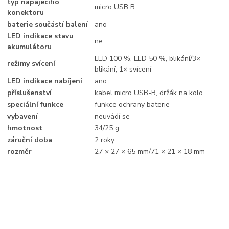
typ napájecího
micro USB B
konektoru
baterie součástí balení
ano
LED indikace stavu
ne
akumulátoru
LED 100 %, LED 50 %, blikání/3×
režimy svícení
blikání, 1× svícení
LED indikace nabíjení
ano
příslušenství
kabel micro USB-B, držák na kolo
speciální funkce
funkce ochrany baterie
vybavení
neuvádí se
hmotnost
34/25 g
záruční doba
2 roky
rozměr
27 × 27 × 65 mm/71 × 21 × 18 mm