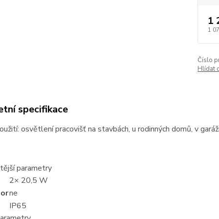
1 
1 0
Číslo p
Hlídat 
tní specifikace
oužití: osvětlení pracovišť na stavbách, u rodinných domů, v garáží
tější parametry
2× 20,5 W
zor
ne
IP65
parametry