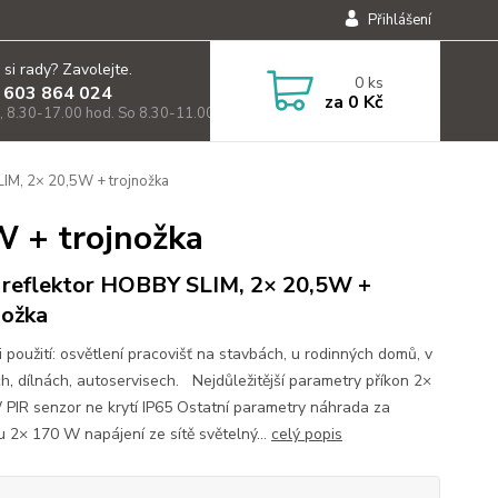
Přihlášení
 si rady? Zavolejte.
0
ks
 603 864 024
za
0 Kč
, 8.30-17.00 hod. So 8.30-11.00)
IM, 2× 20,5W + trojnožka
W + trojnožka
reflektor HOBBY SLIM, 2× 20,5W +
nožka
 použití: osvětlení pracovišť na stavbách, u rodinných domů, v
ch, dílnách, autoservisech. Nejdůležitější parametry příkon 2×
 PIR senzor ne krytí IP65 Ostatní parametry náhrada za
u 2× 170 W napájení ze sítě světelný...
celý popis