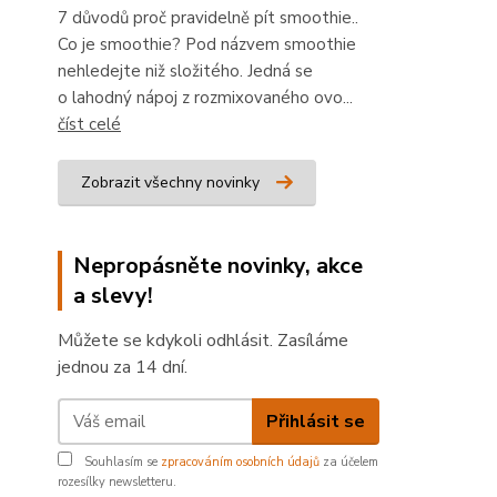
7 důvodů proč pravidelně pít smoothie..
Co je smoothie? Pod názvem smoothie
nehledejte niž složitého. Jedná se
o lahodný nápoj z rozmixovaného ovo...
číst celé
Zobrazit všechny novinky
Nepropásněte novinky, akce
a slevy!
Můžete se kdykoli odhlásit. Zasíláme
jednou za 14 dní.
Přihlásit se
Souhlasím se
zpracováním osobních údajů
za účelem
rozesílky newsletteru.