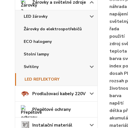
Žárovky a světelné zdroje
náhrada 
napájení
LED žárovky
světeln
řada
Žárovky do elektrospotřebičů
použití
ECO halogeny
zdroj sv
teplota
Stolní lampy
barva sv
index po
Svítilny
dosah P
LED REFLEKTORY
rozsah p
životno
Prodlužovací kabely 220V
barva
napětí
Přepěťové ochrany
délka př
akumulá
materiál
Instalační materiál