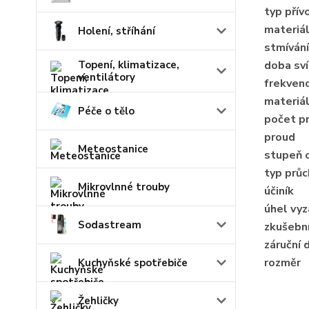
typ přív
materiál
Holení, stříhání
stmívání
doba sví
Topení, klimatizace,
ventilátory
frekven
materiál
Péče o tělo
počet p
proud
Meteostanice
stupeň 
typ průc
Mikrovlnné trouby
účiník
úhel vyz
Sodastream
zkušební
záruční 
rozměr
Kuchyňské spotřebiče
Žehličky