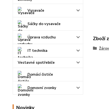
Vysavače
Sáčky do vysavače
Úprava vzduchu
Zboží 
Žárov
IT technika
Vestavné spotřebiče
Domácí čističe
Domovní zvonky
Novinky