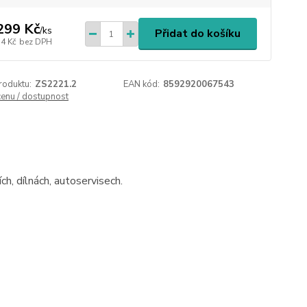
299 Kč
/
ks
Přidat do košíku
74 Kč
bez DPH
roduktu:
ZS2221.2
EAN kód:
8592920067543
cenu / dostupnost
ch, dílnách, autoservisech.