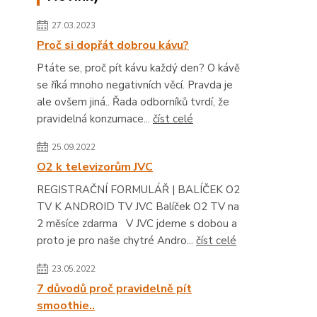
27.03.2023
Proč si dopřát dobrou kávu?
Ptáte se, proč pít kávu každý den? O kávě
se říká mnoho negativních věcí. Pravda je
ale ovšem jiná.. Řada odborníků tvrdí, že
pravidelná konzumace...
číst celé
25.09.2022
O2 k televizorům JVC
REGISTRAČNÍ FORMULÁŘ | BALÍČEK O2
TV K ANDROID TV JVC Balíček O2 TV na
2 měsíce zdarma V JVC jdeme s dobou a
proto je pro naše chytré Andro...
číst celé
23.05.2022
7 důvodů proč pravidelně pít
smoothie..