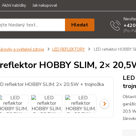
Akční nabídky
Jak nakupovat
Nevíte
Hledat
+420
(Po-Pá
árovky a světelné zdroje
LED REFLEKTORY
LED reflektor HOBBY SL
reflektor HOBBY SLIM, 2× 20,5
LED 
troj
Oblasti
garáží
20,5 W
žárovk