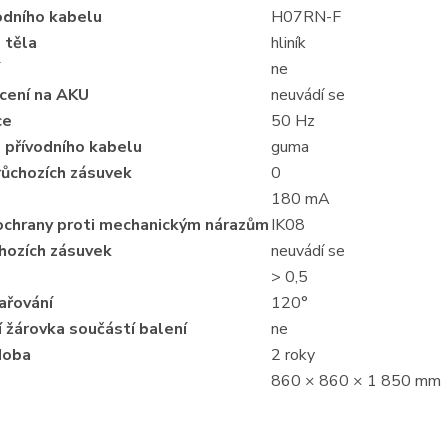
odního kabelu
H07RN-F
 těla
hliník
ne
cení na AKU
neuvádí se
ce
50 Hz
 přívodního kabelu
guma
růchozích zásuvek
0
180 mA
ochrany proti mechanickým nárazům
IK08
hozích zásuvek
neuvádí se
> 0,5
ařování
120°
 žárovka součástí balení
ne
doba
2 roky
860 × 860 × 1 850 mm