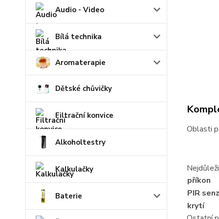
Audio - Video
Bílá technika
Aromaterapie
Dětské chůvičky
Komple
Filtrační konvice
Oblasti p
Alkoholtestry
Nejdůleži
Kalkulačky
příkon
PIR sen
Baterie
krytí
Ostatní 