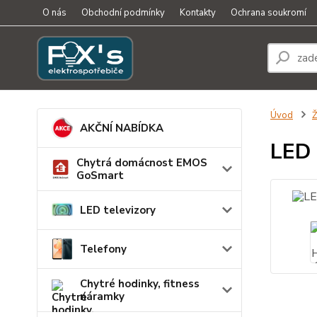
O nás
Obchodní podmínky
Kontakty
Ochrana soukromí
Úvod
Ž
AKČNÍ NABÍDKA
LED 
Chytrá domácnost EMOS
GoSmart
LED televizory
Telefony
Chytré hodinky, fitness
náramky