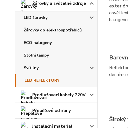
Žárovky a světelné zdroje
exteriér
osvětlen
LED žárovky
halogeno
Žárovky do elektrospotřebičů
ECO halogeny
Stolní lampy
Barevn
Reflekto
Svítilny
dennímu s
LED REFLEKTORY
Prodlužovací kabely 220V
Přepěťové ochrany
Široký
Instalační materiál