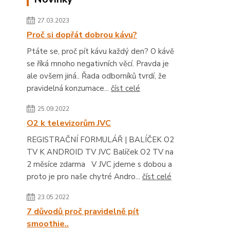
27.03.2023
Proč si dopřát dobrou kávu?
Ptáte se, proč pít kávu každý den? O kávě
se říká mnoho negativních věcí. Pravda je
ale ovšem jiná.. Řada odborníků tvrdí, že
pravidelná konzumace...
číst celé
25.09.2022
O2 k televizorům JVC
REGISTRAČNÍ FORMULÁŘ | BALÍČEK O2
TV K ANDROID TV JVC Balíček O2 TV na
2 měsíce zdarma V JVC jdeme s dobou a
proto je pro naše chytré Andro...
číst celé
23.05.2022
7 důvodů proč pravidelně pít
smoothie..