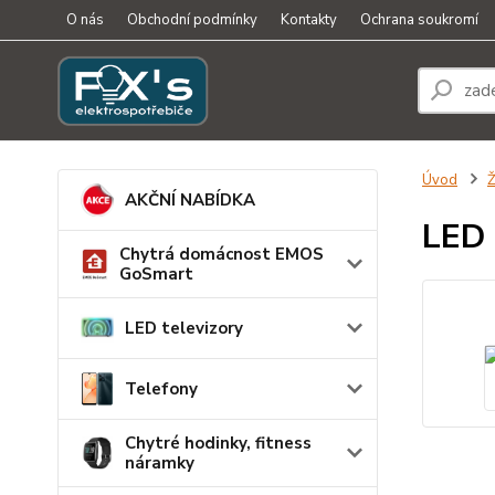
O nás
Obchodní podmínky
Kontakty
Ochrana soukromí
Úvod
Ž
AKČNÍ NABÍDKA
LED 
Chytrá domácnost EMOS
GoSmart
LED televizory
Telefony
Chytré hodinky, fitness
náramky