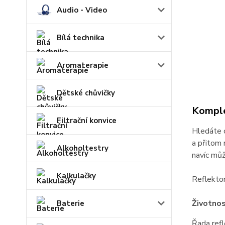
Audio - Video
Bílá technika
Aromaterapie
Dětské chůvičky
Komple
Filtrační konvice
Hledáte 
a přitom 
Alkoholtestry
navíc můž
Kalkulačky
Reflektor
Životnos
Baterie
Řada ref