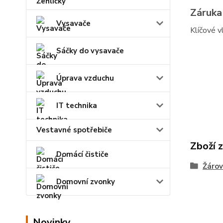
Záruka
Vysavače
Klíčové v
Sáčky do vysavače
Úprava vzduchu
IT technika
Vestavné spotřebiče
Zboží 
Domácí čističe
Žárov
Domovní zvonky
Novinky