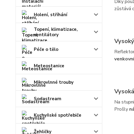
Díky použ
zůstává d
Holení, stříhání
Topení, klimatizace,
ventilátory
Vysoký
Péče o tělo
Reflekto
venkovní
Meteostanice
Mikrovlnné trouby
Vysoká
Sodastream
Na stupn
Prošly
n
Kuchyňské spotřebiče
Žehličky