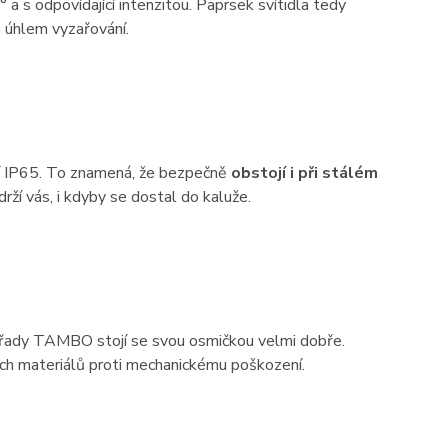
 a s odpovídající intenzitou. Paprsek svítidla tedy
 úhlem vyzařování.
í IP65. To znamená, že bezpečně
obstojí i při stálém
rží vás, i kdyby se dostal do kaluže.
 řady TAMBO stojí se svou osmičkou velmi dobře.
ých materiálů proti mechanickému poškození.