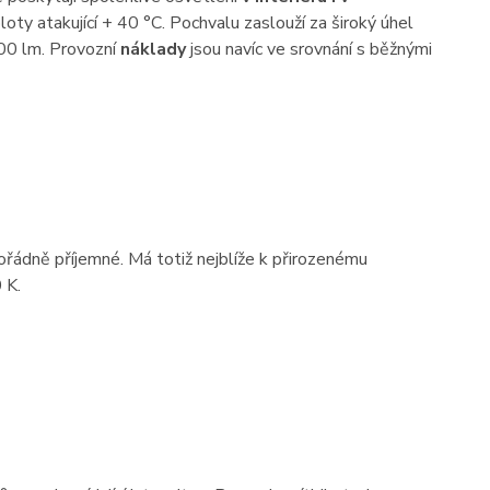
oty atakující + 40 °C. Pochvalu zaslouží za široký úhel
00 lm. Provozní
náklady
jsou navíc ve srovnání s běžnými
mořádně příjemné. Má totiž nejblíže k přirozenému
 K.