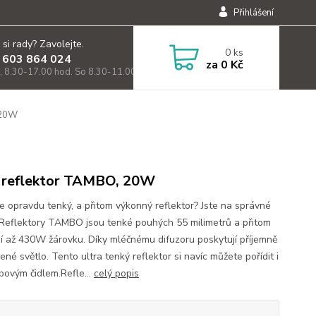
Přihlášení
 si rady? Zavolejte.
0
ks
 603 864 024
za
0 Kč
, 8.30-17.00 hod. So 8.30-11.00)
 20W
reflektor TAMBO, 20W
e opravdu tenký, a přitom výkonný reflektor? Jste na správné
 Reflektory TAMBO jsou tenké pouhých 55 milimetrů a přitom
í až 430W žárovku. Díky mléčnému difuzoru poskytují příjemně
ené světlo. Tento ultra tenký reflektor si navíc můžete pořídit i
bovým čidlem.Refle...
celý popis