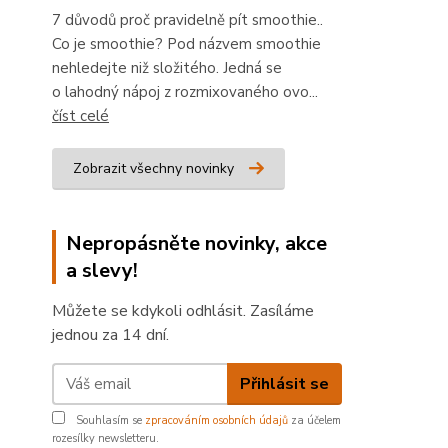
7 důvodů proč pravidelně pít smoothie..
Co je smoothie? Pod názvem smoothie
nehledejte niž složitého. Jedná se
o lahodný nápoj z rozmixovaného ovo...
číst celé
Zobrazit všechny novinky
Nepropásněte novinky, akce
a slevy!
Můžete se kdykoli odhlásit. Zasíláme
jednou za 14 dní.
Přihlásit se
Souhlasím se
zpracováním osobních údajů
za účelem
rozesílky newsletteru.