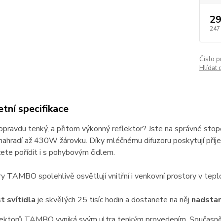
29
247
Číslo p
Hlídat 
tní specifikace
opravdu tenký, a přitom výkonný reflektor? Jste na správné st
nahradí až 430W žárovku. Díky mléčnému difuzoru poskytují příje
ete pořídit i s pohybovým čidlem.
y TAMBO spolehlivě osvětlují vnitřní i venkovní prostory v tep
t svítidla
je skvělých 25 tisíc hodin a dostanete na něj
nadstan
lektorů TAMBO vyniká svým ultra tenkým provedením. Současně 