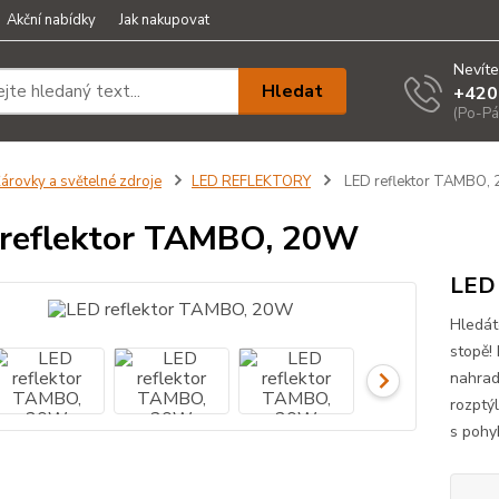
Akční nabídky
Jak nakupovat
Nevíte
Hledat
+420
(Po-Pá
árovky a světelné zdroje
LED REFLEKTORY
LED reflektor TAMBO,
reflektor TAMBO, 20W
LED 
Hledát
stopě!
nahrad
rozptýl
s pohy