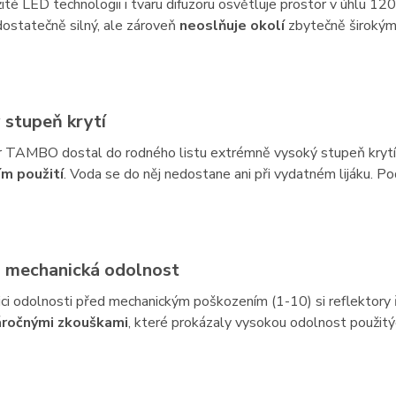
ité LED technologii i tvaru difuzoru osvětluje prostor v úhlu 120°
ostatečně silný, ale zároveň
neoslňuje okolí
zbytečně širokým
 stupeň krytí
r TAMBO dostal do rodného listu extrémně vysoký stupeň kryt
m použití
. Voda se do něj nedostane ani při vydatném lijáku. Pod
 mechanická odolnost
ici odolnosti před mechanickým poškozením (1-10) si reflektory
áročnými zkouškami
, které prokázaly vysokou odolnost použit