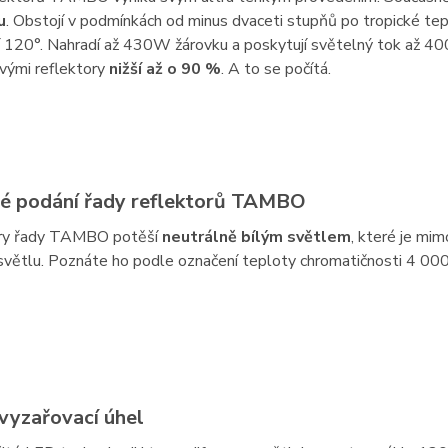
u
. Obstojí v podmínkách od minus dvaceti stupňů po tropické tepl
í 120°. Nahradí až 430W žárovku a poskytují světelný tok až 40
vými reflektory
nižší až o 90 %
. A to se počítá.
é podání řady reflektorů TAMBO
ry řady TAMBO potěší
neutrálně bílým světlem
, které je mi
větlu. Poznáte ho podle označení teploty chromatičnosti 4 000
 vyzařovací úhel