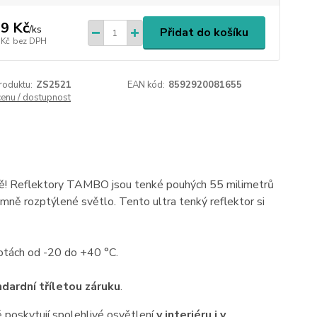
9 Kč
/
ks
Přidat do košíku
 Kč
bez DPH
roduktu:
ZS2521
EAN kód:
8592920081655
cenu / dostupnost
opě! Reflektory TAMBO jsou tenké pouhých 55 milimetrů
mně rozptýlené světlo. Tento ultra tenký reflektor si
lotách od -20 do +40 °C.
dardní tříletou záruku
.
poskytují spolehlivé osvětlení
v interiéru i v