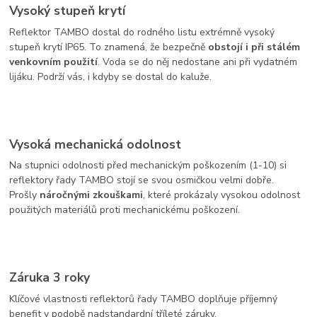
Vysoký stupeň krytí
Reflektor TAMBO dostal do rodného listu extrémně vysoký
stupeň krytí IP65. To znamená, že bezpečně
obstojí i při stálém
venkovním použití
. Voda se do něj nedostane ani při vydatném
lijáku. Podrží vás, i kdyby se dostal do kaluže.
Vysoká mechanická odolnost
Na stupnici odolnosti před mechanickým poškozením (1-10) si
reflektory řady TAMBO stojí se svou osmičkou velmi dobře.
Prošly
náročnými zkouškami
, které prokázaly vysokou odolnost
použitých materiálů proti mechanickému poškození.
Záruka 3 roky
Klíčové vlastnosti reflektorů řady TAMBO doplňuje příjemný
benefit v podobě nadstandardní tříleté záruky.