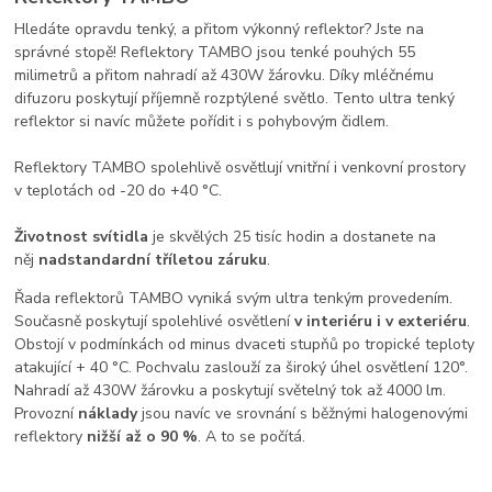
Hledáte opravdu tenký, a přitom výkonný reflektor? Jste na
správné stopě! Reflektory TAMBO jsou tenké pouhých 55
milimetrů a přitom nahradí až 430W žárovku. Díky mléčnému
difuzoru poskytují příjemně rozptýlené světlo. Tento ultra tenký
reflektor si navíc můžete pořídit i s pohybovým čidlem.
Reflektory TAMBO spolehlivě osvětlují vnitřní i venkovní prostory
v teplotách od -20 do +40 °C.
Životnost svítidla
je skvělých 25 tisíc hodin a dostanete na
něj
nadstandardní tříletou záruku
.
Řada reflektorů TAMBO vyniká svým ultra tenkým provedením.
Současně poskytují spolehlivé osvětlení
v interiéru i v exteriéru
.
Obstojí v podmínkách od minus dvaceti stupňů po tropické teploty
atakující + 40 °C. Pochvalu zaslouží za široký úhel osvětlení 120°.
Nahradí až 430W žárovku a poskytují světelný tok až 4000 lm.
Provozní
náklady
jsou navíc ve srovnání s běžnými halogenovými
reflektory
nižší až o 90 %
. A to se počítá.