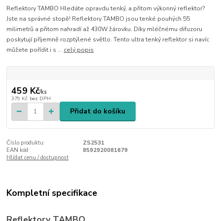
Reflektory TAMBO Hledáte opravdu tenký, a přitom výkonný reflektor?
Jste na správné stopě! Reflektory TAMBO jsou tenké pouhých 55
milimetrů a přitom nahradí až 430W žárovku. Díky mléčnému difuzoru
poskytují příjemně rozptýlené světlo. Tento ultra tenký reflektor si navíc
můžete pořídit i s ...
celý popis
459 Kč
/
ks
379 Kč
bez DPH
Přidat do košíku
Číslo produktu:
ZS2531
EAN kód:
8592920081679
Hlídat cenu / dostupnost
Kompletní specifikace
Reflektory TAMBO