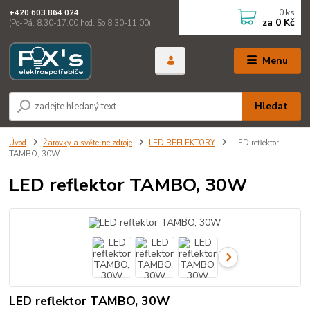
0
ks
+420 603 864 024
za
0 Kč
(Po-Pá, 8.30-17.00 hod. So 8.30-11.00)
Menu
Hledat
Úvod
Žárovky a světelné zdroje
LED REFLEKTORY
LED reflektor
TAMBO, 30W
LED reflektor TAMBO, 30W
LED reflektor TAMBO, 30W