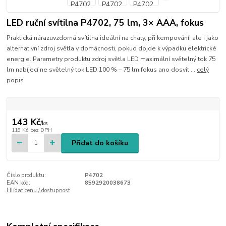
LED ruční svítilna P4702, 75 lm, 3× AAA, fokus
Praktická nárazuvzdorná svítilna ideální na chaty, při kempování, ale i jako
alternativní zdroj světla v domácnosti, pokud dojde k výpadku elektrické
energie. Parametry produktu zdroj světla LED maximální světelný tok 75
lm nabíjecí ne světelný tok LED 100 % – 75 lm fokus ano dosvit ...
celý
popis
143 Kč
/
ks
118 Kč
bez DPH
Přidat do košíku
Číslo produktu:
P4702
EAN kód:
8592920038673
Hlídat cenu / dostupnost