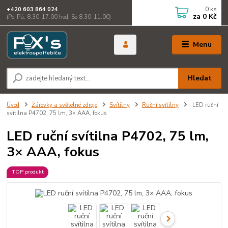
0
ks
+420 603 864 024
za
0 Kč
(Po-Pá, 8.30-17.00 hod. So 8.30-11.00)
Menu
Hledat
Úvod
Žárovky a světelné zdroje
Svítilny
Ruční svítilny
LED ruční
svítilna P4702, 75 lm, 3× AAA, fokus
LED ruční svítilna P4702, 75 lm,
3× AAA, fokus
TOP produkt