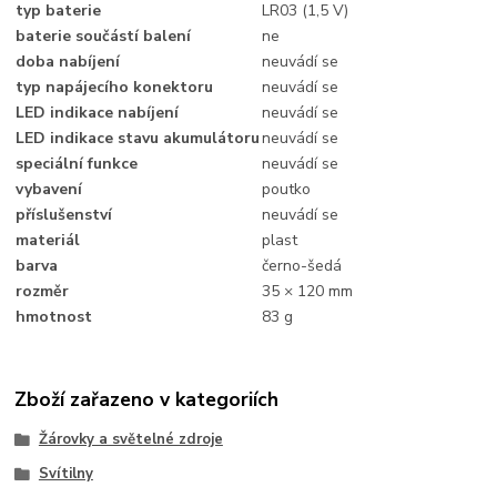
typ baterie
LR03 (1,5 V)
baterie součástí balení
ne
doba nabíjení
neuvádí se
typ napájecího konektoru
neuvádí se
LED indikace nabíjení
neuvádí se
LED indikace stavu akumulátoru
neuvádí se
speciální funkce
neuvádí se
vybavení
poutko
příslušenství
neuvádí se
materiál
plast
barva
černo-šedá
rozměr
35 × 120 mm
hmotnost
83 g
Zboží zařazeno v kategoriích
Žárovky a světelné zdroje
Svítilny