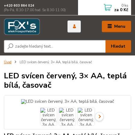
0
ks
+420 603 864 024
za
0 Kč
(Po-Pá, 8.30-17.00 hod. So 8.30-11.00)
Menu
Hledat
Úvod
LED svícen červený, 3× AA, teplá bílá, časovač
LED svícen červený, 3× AA, teplá
bílá, časovač