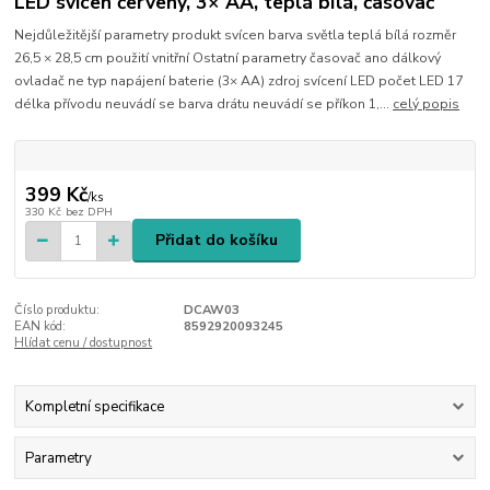
LED svícen červený, 3× AA, teplá bílá, časovač
Nejdůležitější parametry produkt svícen barva světla teplá bílá rozměr
26,5 × 28,5 cm použití vnitřní Ostatní parametry časovač ano dálkový
ovladač ne typ napájení baterie (3× AA) zdroj svícení LED počet LED 17
délka přívodu neuvádí se barva drátu neuvádí se příkon 1,...
celý popis
399 Kč
/
ks
330 Kč
bez DPH
Přidat do košíku
Číslo produktu:
DCAW03
EAN kód:
8592920093245
Hlídat cenu / dostupnost
Kompletní specifikace
Parametry