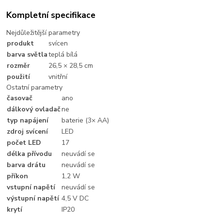
Kompletní specifikace
Nejdůležitější parametry
produkt
svícen
barva světla
teplá bílá
rozměr
26,5 × 28,5 cm
použití
vnitřní
Ostatní parametry
časovač
ano
dálkový ovladač
ne
typ napájení
baterie (3× AA)
zdroj svícení
LED
počet LED
17
délka přívodu
neuvádí se
barva drátu
neuvádí se
příkon
1,2 W
vstupní napětí
neuvádí se
výstupní napětí
4,5 V DC
krytí
IP20