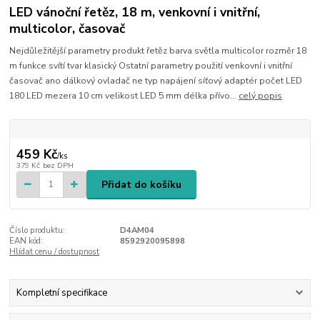
LED vánoční řetěz, 18 m, venkovní i vnitřní,
multicolor, časovač
Nejdůležitější parametry produkt řetěz barva světla multicolor rozměr 18
m funkce svítí tvar klasický Ostatní parametry použití venkovní i vnitřní
časovač ano dálkový ovladač ne typ napájení síťový adaptér počet LED
180 LED mezera 10 cm velikost LED 5 mm délka přívo...
celý popis
459 Kč
/
ks
379 Kč
bez DPH
Přidat do košíku
Číslo produktu:
D4AM04
EAN kód:
8592920095898
Hlídat cenu / dostupnost
Kompletní specifikace