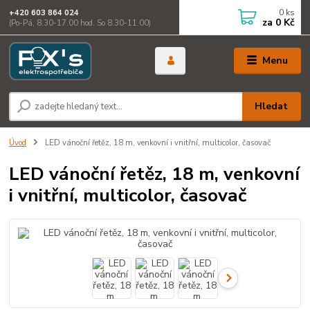
0
ks
+420 603 864 024
za
0 Kč
(Po-Pá, 8.30-17.00 hod. So 8.30-11.00)
Menu
Hledat
Úvod
LED vánoční řetěz, 18 m, venkovní i vnitřní, multicolor, časovač
LED vánoční řetěz, 18 m, venkovní
i vnitřní, multicolor, časovač