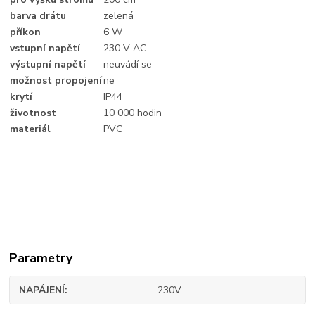
barva drátu
zelená
příkon
6 W
vstupní napětí
230 V AC
výstupní napětí
neuvádí se
možnost propojení
ne
krytí
IP44
životnost
10 000 hodin
materiál
PVC
Parametry
NAPÁJENÍ
230V