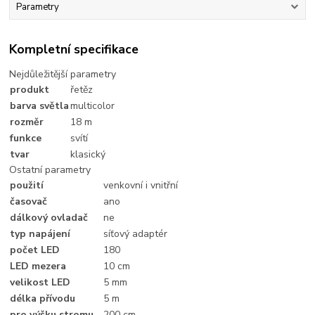
Parametry
Kompletní specifikace
Nejdůležitější parametry
produkt
řetěz
barva světla
multicolor
rozměr
18 m
funkce
svítí
tvar
klasický
Ostatní parametry
použití
venkovní i vnitřní
časovač
ano
dálkový ovladač
ne
typ napájení
síťový adaptér
počet LED
180
LED mezera
10 cm
velikost LED
5 mm
délka přívodu
5 m
pro výšku stromu
200 cm