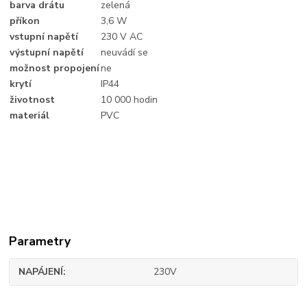
barva drátu
zelená
příkon
3,6 W
vstupní napětí
230 V AC
výstupní napětí
neuvádí se
možnost propojení
ne
krytí
IP44
životnost
10 000 hodin
materiál
PVC
Parametry
NAPÁJENÍ
230V