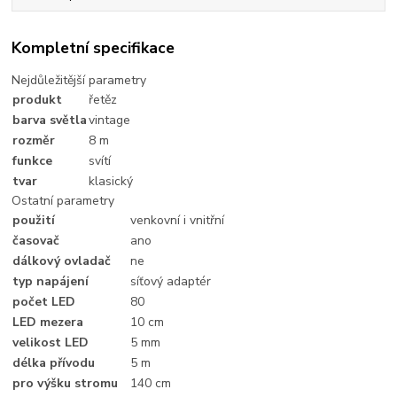
Kompletní specifikace
Nejdůležitější parametry
produkt
řetěz
barva světla
vintage
rozměr
8 m
funkce
svítí
tvar
klasický
Ostatní parametry
použití
venkovní i vnitřní
časovač
ano
dálkový ovladač
ne
typ napájení
síťový adaptér
počet LED
80
LED mezera
10 cm
velikost LED
5 mm
délka přívodu
5 m
pro výšku stromu
140 cm