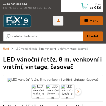
0
ks
+420 603 864 024
za
0 Kč
(Po-Pá, 8.30-17.00 hod. So 8.30-11.00)
Menu
Hledat
Úvod
LED vánoční řetěz, 8 m, venkovní i vnitřní, vintage, časovač
LED vánoční řetěz, 8 m, venkovní i
vnitřní, vintage, časovač