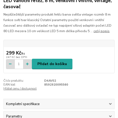
LED vánoční řetěz, 8 m, venkovní i vnitřní, vintage,
časovač
Nejdůležitější parametry produkt řetěz barva světla vintage rozměr 8 m
funkce svítí tvar klasický Ostatní parametry použití venkovní i vnitřní
časovač ano dálkový ovladač ne typ napájení síťový adaptér počet LED
80 LED mezera 10 cm velikost LED 5 mm délka přívodu 5 ...
celý popis
299 Kč
/
ks
247 Kč
bez DPH
Přidat do košíku
Číslo produktu:
D4AV02
EAN kód:
8592920095560
Hlídat cenu / dostupnost
Kompletní specifikace
Parametry