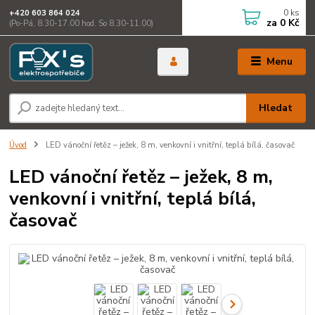
0
ks
+420 603 864 024
za
0 Kč
(Po-Pá, 8.30-17.00 hod. So 8.30-11.00)
Menu
Hledat
Úvod
LED vánoční řetěz – ježek, 8 m, venkovní i vnitřní, teplá bílá, časovač
LED vánoční řetěz – ježek, 8 m,
venkovní i vnitřní, teplá bílá,
časovač