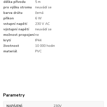
délka přívodu
5 m
pro výšku stromu
neuvádí se
barva drátu
černá
příkon
6 W
vstupní napětí
230 V AC
výstupní napětí
neuvádí se
možnost propojení
ne
krytí
IP44
životnost
10 000 hodin
materiál
PVC
Parametry
NAPÁJENÍ
230V