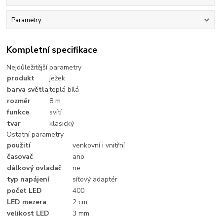
Parametry
Kompletní specifikace
Nejdůležitější parametry
produkt
ježek
barva světla
teplá bílá
rozměr
8 m
funkce
svítí
tvar
klasický
Ostatní parametry
použití
venkovní i vnitřní
časovač
ano
dálkový ovladač
ne
typ napájení
síťový adaptér
počet LED
400
LED mezera
2 cm
velikost LED
3 mm