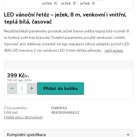
LED vánoční řetěz – ježek, 8 m, venkovní i vnitřní,
teplá bílá, časovač
Nejdůležitější parametry produkt ježek barva světla teplá bílá rozměr 8
m funkce svítí tvar klasický Ostatní parametry použití venkovní i vnitřní
časovač ano dálkový ovladač ne typ napájení síťový adaptér počet LED
400 LED mezera 2 cm velikost LED 3 mm délka přívodu...
celý popis
399 Kč
/
ks
330 Kč
bez DPH
Přidat do košíku
Číslo produktu:
D4BW02
EAN kód:
8592920095522
Hlídat cenu / dostupnost
Kompletní specifikace