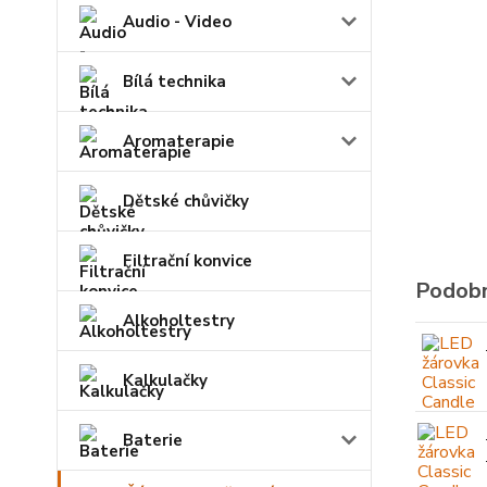
Audio - Video
Bílá technika
Aromaterapie
Dětské chůvičky
Filtrační konvice
Podobn
Alkoholtestry
Kalkulačky
Baterie