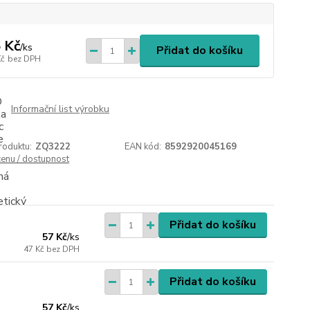
 Kč
/
ks
Přidat do košíku
Kč
bez DPH
Informační list výrobku
roduktu:
ZQ3222
EAN kód:
8592920045169
cenu / dostupnost
Přidat do košíku
57 Kč
/
ks
47 Kč
bez DPH
Přidat do košíku
57 Kč
/
ks