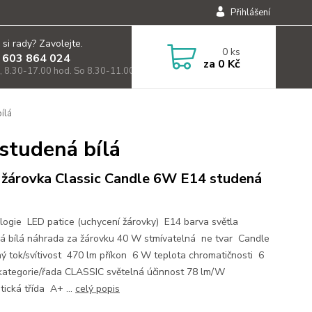
Přihlášení
 si rady? Zavolejte.
0
ks
 603 864 024
za
0 Kč
, 8.30-17.00 hod. So 8.30-11.00)
ílá
studená bílá
žárovka Classic Candle 6W E14 studená
logie LED patice (uchycení žárovky) E14 barva světla
á bílá náhrada za žárovku 40 W stmívatelná ne tvar Candle
ný tok/svítivost 470 lm příkon 6 W teplota chromatičnosti 6
kategorie/řada CLASSIC světelná účinnost 78 lm/W
tická třída A+ ...
celý popis