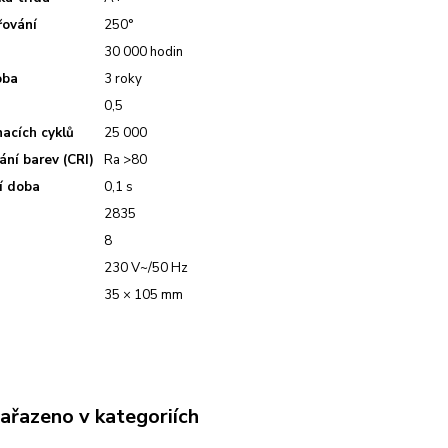
řování
250°
30 000 hodin
oba
3 roky
0,5
nacích cyklů
25 000
ání barev (CRI)
Ra >80
cí doba
0,1 s
2835
ů
8
230 V~/50 Hz
35 × 105 mm
zařazeno v kategoriích