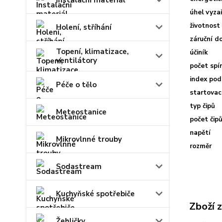
Instalační materiál
úhel vyza
životnost
Holení, stříhání
záruční d
Topení, klimatizace,
účiník
ventilátory
počet spí
index pod
Péče o tělo
startova
typ čipů
Meteostanice
počet čip
napětí
Mikrovlnné trouby
rozměr
Sodastream
Kuchyňské spotřebiče
Zboží 
Žehličky