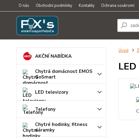
O nás
Obchodní podmínky
Kontakty
Ochrana soukromí
Úvod
Ž
AKČNÍ NABÍDKA
LED 
Chytrá domácnost EMOS
GoSmart
LED televizory
Telefony
Chytré hodinky, fitness
náramky