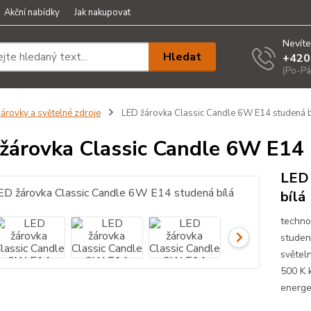
Akční nabídky
Jak nakupovat
Nevíte
Hledat
+420
(Po-Pá
árovky a světelné zdroje
LED žárovka Classic Candle 6W E14 studená b
žárovka Classic Candle 6W E14 
LED 
bílá
techno
studen
světel
500 K 
energe