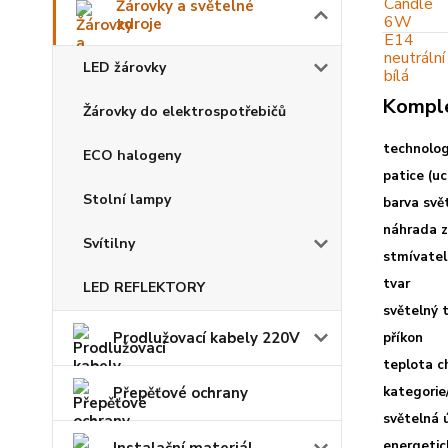
Žárovky a světelné
zdroje
LED žárovky
Komple
Žárovky do elektrospotřebičů
technolo
ECO halogeny
patice (u
Stolní lampy
barva svě
náhrada z
Svítilny
stmívate
tvar
LED REFLEKTORY
světelný 
Prodlužovací kabely 220V
příkon
teplota c
Přepěťové ochrany
kategorie
světelná 
energetic