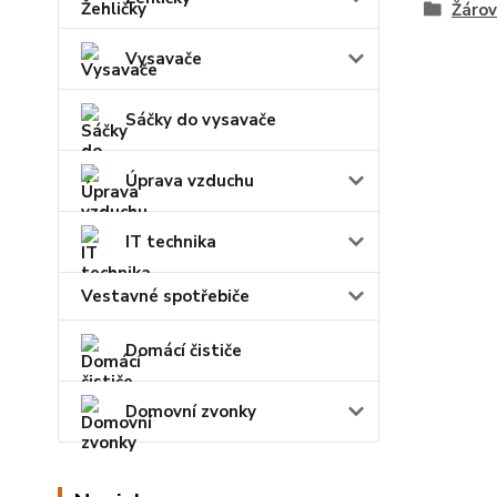
Žárov
Vysavače
Sáčky do vysavače
Úprava vzduchu
IT technika
Vestavné spotřebiče
Domácí čističe
Domovní zvonky