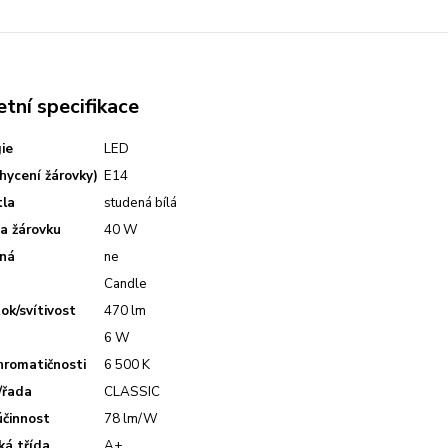
tní specifikace
gie
LED
chycení žárovky)
E14
tla
studená bílá
a žárovku
40 W
lná
ne
Candle
tok/svítivost
470 lm
6 W
hromatičnosti
6 500 K
/řada
CLASSIC
účinnost
78 lm/W
ká třída
A+