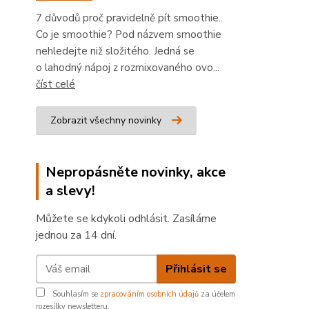
7 důvodů proč pravidelně pít smoothie..
Co je smoothie? Pod názvem smoothie
nehledejte niž složitého. Jedná se
o lahodný nápoj z rozmixovaného ovo...
číst celé
Zobrazit všechny novinky
Nepropásněte novinky, akce
a slevy!
Můžete se kdykoli odhlásit. Zasíláme
jednou za 14 dní.
Přihlásit se
Souhlasím se
zpracováním osobních údajů
za účelem
rozesílky newsletteru.