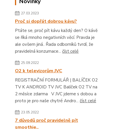
Novinky
27.03.2023
Proč si dopřát dobrou kávu?
Ptáte se, proč pít kávu každý den? O kávě
se říká mnoho negativních věcí. Pravda je
ale ovšem jiná.. Řada odborníků tvrdí, že
pravidelná konzumace...
číst celé
25.09.2022
O2 k televizorům JVC
REGISTRAČNÍ FORMULÁŘ | BALÍČEK O2
TV K ANDROID TV JVC Balíček O2 TV na
2 měsíce zdarma V JVC jdeme s dobou a
proto je pro naše chytré Andro...
číst celé
23.05.2022
7 důvodů proč pravidelně pít
smoothie..