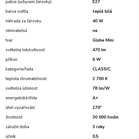
patice (uchycení žárovky)
E27
barva světla
teplá bílá
náhrada za žárovku
40 W
stmívatelná
ne
tvar
Globe Mini
světelný tok/svítivost
470 lm
příkon
6 W
kategorie/řada
CLASSIC
teplota chromatičnosti
2 700 K
světelná účinnost
78 lm/W
energetická třída
A+
úhel vyzařování
270°
životnost
30 000 hodin
záruční doba
3 roky
účiník
0,5