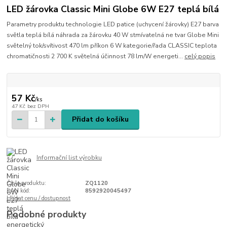
LED žárovka Classic Mini Globe 6W E27 teplá bílá
Parametry produktu technologie LED patice (uchycení žárovky) E27 barva
světla teplá bílá náhrada za žárovku 40 W stmívatelná ne tvar Globe Mini
světelný tok/svítivost 470 lm příkon 6 W kategorie/řada CLASSIC teplota
chromatičnosti 2 700 K světelná účinnost 78 lm/W energeti...
celý popis
57 Kč
/
ks
47 Kč
bez DPH
Přidat do košíku
Informační list výrobku
Číslo produktu:
ZQ1120
EAN kód:
8592920045497
Hlídat cenu / dostupnost
Podobné produkty