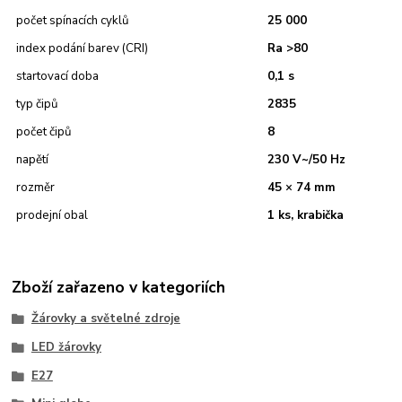
počet spínacích cyklů
25 000
index podání barev (CRI)
Ra >80
startovací doba
0,1 s
typ čipů
2835
počet čipů
8
napětí
230 V~/50 Hz
rozměr
45 × 74 mm
prodejní obal
1 ks, krabička
Zboží zařazeno v kategoriích
Žárovky a světelné zdroje
LED žárovky
E27