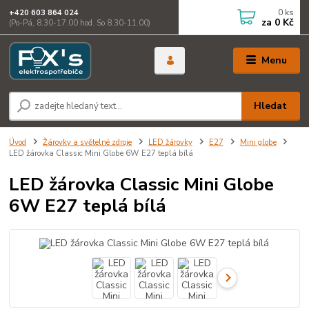
0
ks
+420 603 864 024
za
0 Kč
(Po-Pá, 8.30-17.00 hod. So 8.30-11.00)
Menu
Hledat
Úvod
Žárovky a světelné zdroje
LED žárovky
E27
Mini globe
LED žárovka Classic Mini Globe 6W E27 teplá bílá
LED žárovka Classic Mini Globe
6W E27 teplá bílá