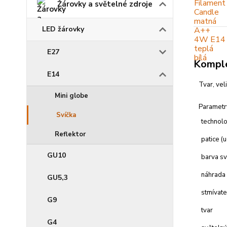
Žárovky a světelné zdroje
LED žárovky
E27
Komple
E14
Tvar, vel
Mini globe
Parametr
Svíčka
technol
Reflektor
patice (
GU10
barva sv
náhrada
GU5,3
stmívate
G9
tvar
G4