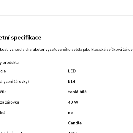
tní specifikace
ikost, vzhled a charaketer vyzařovaného světla jako klasická svíčková žárov
y produktu
ogie
LED
uchycení žárovky)
E14
ětla
teplá bílá
 za žárovku
40 W
lná
ne
Candle