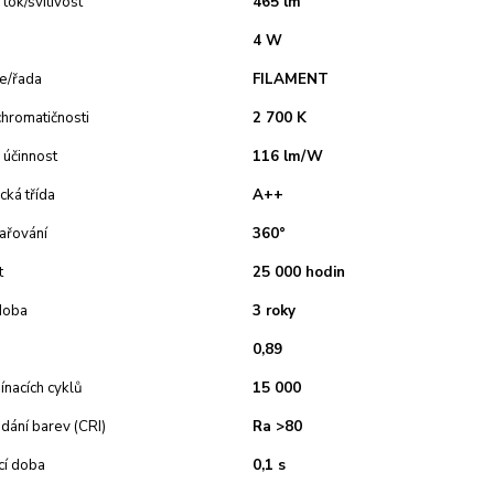
 tok/svítivost
465 lm
4 W
e/řada
FILAMENT
chromatičnosti
2 700 K
 účinnost
116 lm/W
cká třída
A++
ařování
360°
t
25 000 hodin
doba
3 roky
0,89
ínacích cyklů
15 000
dání barev (CRI)
Ra >80
cí doba
0,1 s