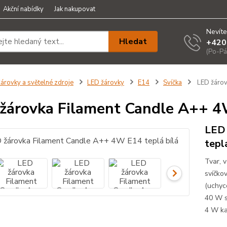
Akční nabídky
Jak nakupovat
Nevíte
Hledat
+420
(Po-Pá
árovky a světelné zdroje
LED žárovky
E14
Svíčka
LED žárov
žárovka Filament Candle A++ 4W
LED 
tepl
Tvar, 
svíčko
(uchyc
40 W s
4 W ka