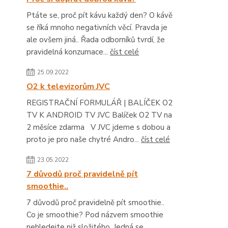
Ptáte se, proč pít kávu každý den? O kávě
se říká mnoho negativních věcí. Pravda je
ale ovšem jiná.. Řada odborníků tvrdí, že
pravidelná konzumace...
číst celé
25.09.2022
O2 k televizorům JVC
REGISTRAČNÍ FORMULÁŘ | BALÍČEK O2
TV K ANDROID TV JVC Balíček O2 TV na
2 měsíce zdarma V JVC jdeme s dobou a
proto je pro naše chytré Andro...
číst celé
23.05.2022
7 důvodů proč pravidelně pít
smoothie..
7 důvodů proč pravidelně pít smoothie..
Co je smoothie? Pod názvem smoothie
nehledejte niž složitého. Jedná se