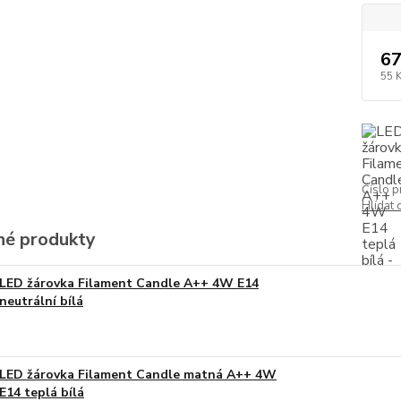
67
55 
Číslo p
Hlídat 
é produkty
LED žárovka Filament Candle A++ 4W E14
neutrální bílá
LED žárovka Filament Candle matná A++ 4W
E14 teplá bílá