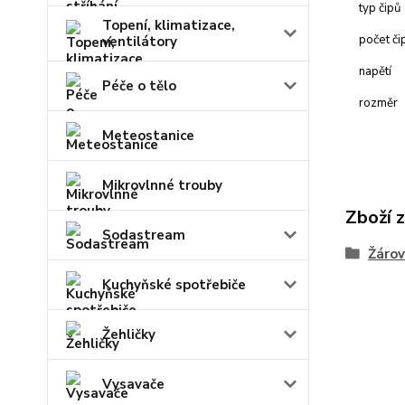
typ čipů
Topení, klimatizace,
počet či
ventilátory
napětí
Péče o tělo
rozměr
Meteostanice
Mikrovlnné trouby
Zboží 
Sodastream
Žárov
Kuchyňské spotřebiče
Žehličky
Vysavače