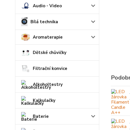
Audio - Video
Bílá technika
Aromaterapie
Dětské chůvičky
Filtrační konvice
Podobn
Alkoholtestry
Kalkulačky
Baterie