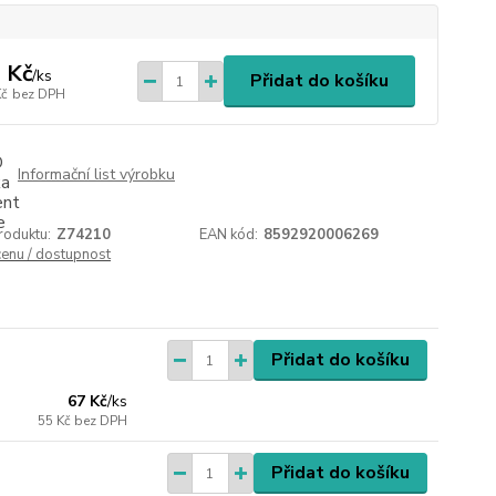
 Kč
/
ks
Přidat do košíku
Kč
bez DPH
Informační list výrobku
roduktu:
Z74210
EAN kód:
8592920006269
cenu / dostupnost
Přidat do košíku
67 Kč
/
ks
55 Kč
bez DPH
Přidat do košíku