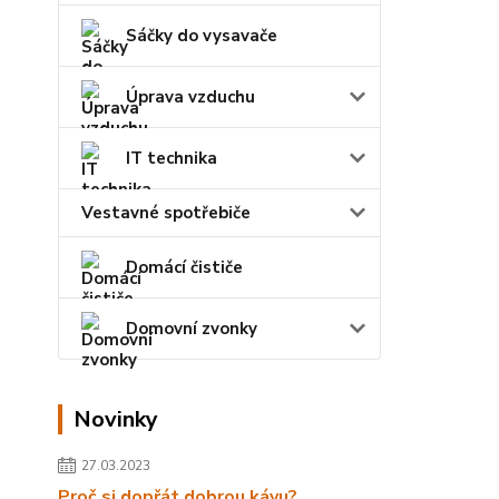
Sáčky do vysavače
Úprava vzduchu
IT technika
Vestavné spotřebiče
Domácí čističe
Domovní zvonky
Novinky
27.03.2023
Proč si dopřát dobrou kávu?