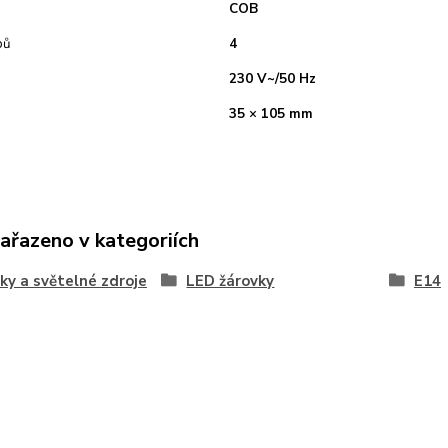
COB
pů
4
230 V~/50 Hz
35 × 105 mm
zařazeno v kategoriích
ky a světelné zdroje
LED žárovky
E14