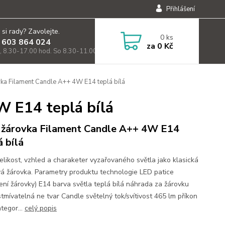
Přihlášení
 si rady? Zavolejte.
0
ks
 603 864 024
za
0 Kč
, 8.30-17.00 hod. So 8.30-11.00)
ka Filament Candle A++ 4W E14 teplá bílá
 E14 teplá bílá
žárovka Filament Candle A++ 4W E14
á bílá
velikost, vzhled a charaketer vyzařovaného světla jako klasická
vá žárovka. Parametry produktu technologie LED patice
ení žárovky) E14 barva světla teplá bílá náhrada za žárovku
tmívatelná ne tvar Candle světelný tok/svítivost 465 lm příkon
tegor...
celý popis