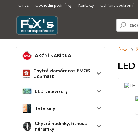
O nás
Obchodní podmínky
Kontakty
Ochrana soukromí
Úvod
Ž
AKČNÍ NABÍDKA
LED 
Chytrá domácnost EMOS
GoSmart
LED televizory
Telefony
Chytré hodinky, fitness
náramky