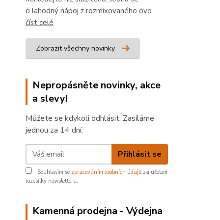
o lahodný nápoj z rozmixovaného ovo...
číst celé
Zobrazit všechny novinky
Nepropásněte novinky, akce
a slevy!
Můžete se kdykoli odhlásit. Zasíláme
jednou za 14 dní.
Přihlásit se
Souhlasím se
zpracováním osobních údajů
za účelem
rozesílky newsletteru.
Kamenná prodejna - Výdejna