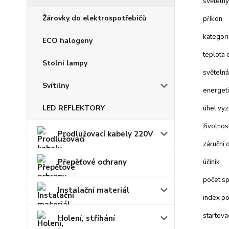
světelný
Žárovky do elektrospotřebičů
příkon
kategori
ECO halogeny
teplota 
Stolní lampy
světelná
Svítilny
energeti
LED REFLEKTORY
úhel vyz
životnos
Prodlužovací kabely 220V
záruční 
Přepěťové ochrany
účiník
počet sp
Instalační materiál
index po
startova
Holení, stříhání