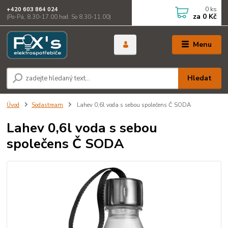
0
ks
+420 603 864 024
za
0 Kč
(Po-Pá, 8.30-17.00 hod. So 8.30-11.00)
Menu
Hledat
Úvod
Sodastream
Lahev 0,6l voda s sebou společens Č SODA
Lahev 0,6l voda s sebou
společens Č SODA