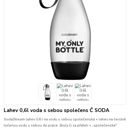
Lahev 0,6l voda s sebou společens Č SODA
SodaStream lahev 0,6 l na vodu s sebou společenská + lahev na čerstvě
točenou vodu s sebou do práce, školy či za přáteli + „společenské"