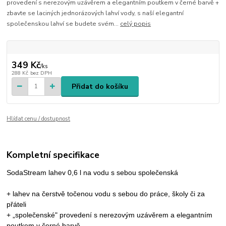
provedení s nerezovým uzávěrem a elegantním poutkem v černé barvě +
zbavte se laciných jednorázových lahví vody, s naší elegantní
společenskou lahví se budete svém...
celý popis
349 Kč
/
ks
288 Kč
bez DPH
Přidat do košíku
Hlídat cenu / dostupnost
Kompletní specifikace
SodaStream lahev 0,6 l na vodu s sebou společenská
+ lahev na čerstvě točenou vodu s sebou do práce, školy či za
přáteli
+ „společenské" provedení s nerezovým uzávěrem a elegantním
poutkem v černé barvě