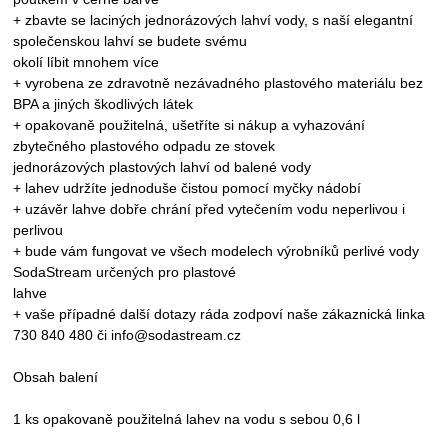
+ zbavte se laciných jednorázových lahví vody, s naší elegantní
společenskou lahví se budete svému
okolí líbit mnohem více
+ vyrobena ze zdravotně nezávadného plastového materiálu bez
BPA a jiných škodlivých látek
+ opakovaně použitelná, ušetříte si nákup a vyhazování
zbytečného plastového odpadu ze stovek
jednorázových plastových lahví od balené vody
+ lahev udržíte jednoduše čistou pomocí myčky nádobí
+ uzávěr lahve dobře chrání před vytečením vodu neperlivou i
perlivou
+ bude vám fungovat ve všech modelech výrobníků perlivé vody
SodaStream určených pro plastové
lahve
+ vaše případné další dotazy ráda zodpoví naše zákaznická linka
730 840 480 či info@sodastream.cz
Obsah balení
1 ks opakovaně použitelná lahev na vodu s sebou 0,6 l