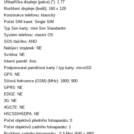
Úhlopříčka displeje (palce) ("): 1.77
Rozlišení displeje (bodů): 160 x 128
Konstrukce telefonu: klasický
Počet SIM karet: Single SIM
Typ Sim karty: mini Sim Standardní
Systém telefonu: vlastní OS
SOS tlačítko: ANO
Nabíjecí stojánek: NE
Svítilna: NE
Interní paměť: Ano
Podporované paměťové karty / typ karty: microSD
GPS: NE
Síťová frekvence (GSM) (MHz): 1800; 900
GPRS: NE
EDGE: NE
3G: NE
4G/LTE: NE
HSCSD/HSDPA: NE
Počet objektivů předního fotoaparátu: 0
Počet objektivů zadního fotoaparátu: 1
Rozlišení zadního fotoaparátu : 0,3 Mpx (640 x 480)