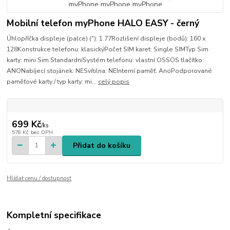
Mobilní telefon myPhone HALO EASY - černý
Úhlopříčka displeje (palce) ("): 1.77Rozlišení displeje (bodů): 160 x
128Konstrukce telefonu: klasickýPočet SIM karet: Single SIMTyp Sim
karty: mini Sim StandardníSystém telefonu: vlastní OSSOS tlačítko:
ANONabíjecí stojánek: NESvítilna: NEInterní paměť: AnoPodporované
paměťové karty / typ karty: mi...
celý popis
699 Kč
/
ks
578 Kč
bez DPH
Přidat do košíku
Hlídat cenu / dostupnost
Kompletní specifikace