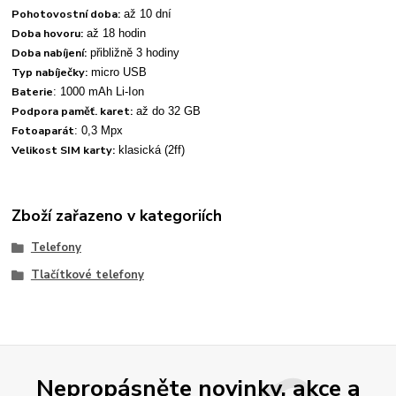
Pohotovostní doba:
až 10 dní
Doba hovoru:
až 18 hodin
Doba nabíjení:
přibližně 3 hodiny
Typ nabíječky:
micro USB
Baterie
: 1000 mAh Li-Ion
Podpora paměť. karet:
až do 32 GB
Fotoaparát
: 0,3 Mpx
Velikost SIM karty:
klasická (2ff)
Zboží zařazeno v kategoriích
Telefony
Tlačítkové telefony
Nepropásněte novinky, akce a