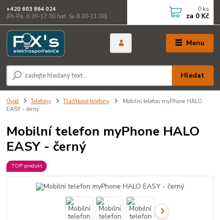
0
ks
+420 603 864 024
za
0 Kč
(Po-Pá, 8.30-17.00 hod. So 8.30-11.00)
Menu
Hledat
Úvod
Telefony
Tlačítkové telefony
Mobilní telefon myPhone HALO
EASY - černý
Mobilní telefon myPhone HALO
EASY - černý
TOP produkt