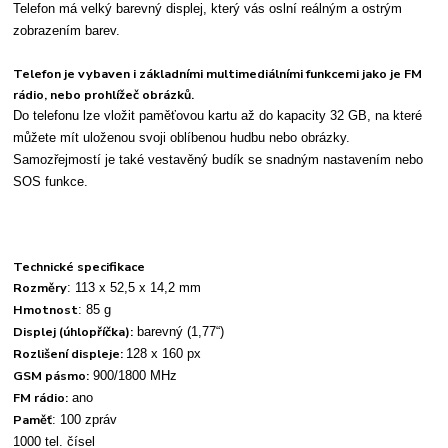
Telefon má velký barevný displej, který vás oslní reálným a ostrým
zobrazením barev.
Telefon je vybaven i základními multimediálními funkcemi jako je FM
rádio, nebo prohlížeč obrázků.
Do telefonu lze vložit paměťovou kartu až do kapacity 32 GB, na které
můžete mít uloženou svoji oblíbenou hudbu nebo obrázky.
Samozřejmostí je také vestavěný budík se snadným nastavením nebo
SOS funkce.
Technické specifikace
Rozměry
: 113 x 52,5 x 14,2 mm
Hmotnost
: 85 g
Displej (úhlopříčka):
barevný (1,77“)
Rozlišení displeje:
128 x 160 px
GSM pásmo:
900/1800 MHz
FM rádio:
ano
Paměť
: 100 zpráv
1000 tel. čísel