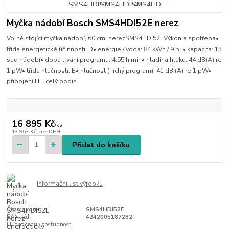
Myčka nádobí Bosch SMS4HDI52E nerez
Volně stojící myčka nádobí, 60 cm, nerezSMS4HDI52EVýkon a spotřeba•
třída energetické účinnosti: D• energie / voda: 84 kWh / 9.5 l• kapacita: 13
sad nádobí• doba trvání programu: 4:55 h:min• hladina hluku: 44 dB(A) re
1 pW• třída hlučnosti: B• hlučnost (Tichý program): 41 dB (A) re 1 pW•
připojení H...
celý popis
16 895 Kč
/
ks
13 963 Kč
bez DPH
Přidat do košíku
Informační list výrobku
Číslo produktu:
SMS4HDI52E
EAN kód:
4242005187232
Hlídat cenu / dostupnost