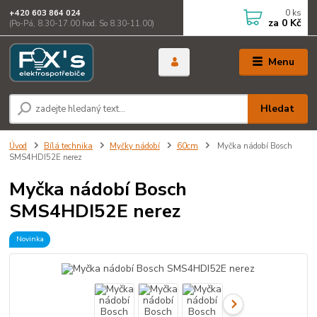
0
ks
+420 603 864 024
za
0 Kč
(Po-Pá, 8.30-17.00 hod. So 8.30-11.00)
Menu
Hledat
Úvod
Bílá technika
Myčky nádobí
60cm
Myčka nádobí Bosch
SMS4HDI52E nerez
Myčka nádobí Bosch
SMS4HDI52E nerez
Novinka