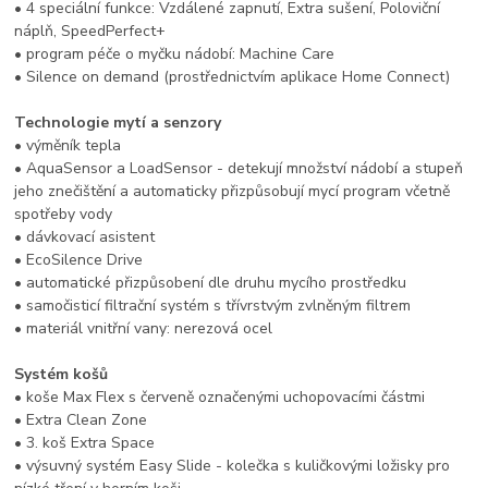
• 4 speciální funkce: Vzdálené zapnutí, Extra sušení, Poloviční
náplň, SpeedPerfect+
• program péče o myčku nádobí: Machine Care
• Silence on demand (prostřednictvím aplikace Home Connect)
Technologie mytí a senzory
• výměník tepla
• AquaSensor a LoadSensor - detekují množství nádobí a stupeň
jeho znečištění a automaticky přizpůsobují mycí program včetně
spotřeby vody
• dávkovací asistent
• EcoSilence Drive
• automatické přizpůsobení dle druhu mycího prostředku
• samočisticí filtrační systém s třívrstvým zvlněným filtrem
• materiál vnitřní vany: nerezová ocel
Systém košů
• koše Max Flex s červeně označenými uchopovacími částmi
• Extra Clean Zone
• 3. koš Extra Space
• výsuvný systém Easy Slide - kolečka s kuličkovými ložisky pro