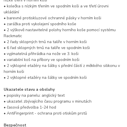
nízké tření v horním koši
• kolečka s nízkým třením ve spodním koši a ve třetí úrovni
ukládání
• barevné protiskluzové ochranné pásky v horním koši
• zarážka proti vykolejení spodního koše
• 2 výškově nastavitelné polohy horního koše pomocí systému
Rackmatic
• 2 řady sklopných trnů na talíře v horním koši
• 6 řad sklopných trnů na talíře ve spodním koši
• vyjímatelná přihrádka na nože ve 3. koši
• variabilní koš na příbory ve spodním koši
• 2 výklopné etažéry na šálky s přední částí z měkkého silikonu v
horním koši
• 2 výklopné etažéry na šálky ve spodním koši
Ukazatele stavu a obsluhy
• popisky na panelu: anglický text
• ukazatel zbývajícího času programu v minutách
• časová předvolba 1-24 hod
• AntiFingerprint - ochrana proti otiskům prstů
Bezpečnost