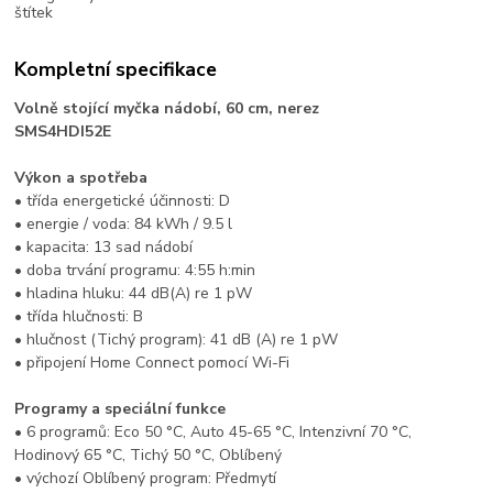
Kompletní specifikace
Volně stojící myčka nádobí, 60 cm, nerez
SMS4HDI52E
Výkon a spotřeba
• třída energetické účinnosti: D
• energie / voda: 84 kWh / 9.5 l
• kapacita: 13 sad nádobí
• doba trvání programu: 4:55 h:min
• hladina hluku: 44 dB(A) re 1 pW
• třída hlučnosti: B
• hlučnost (Tichý program): 41 dB (A) re 1 pW
• připojení Home Connect pomocí Wi-Fi
Programy a speciální funkce
• 6 programů: Eco 50 °C, Auto 45-65 °C, Intenzivní 70 °C,
Hodinový 65 °C, Tichý 50 °C, Oblíbený
• výchozí Oblíbený program: Předmytí