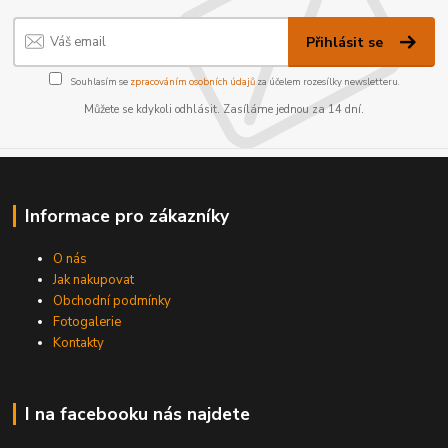
Přihlásit se
Souhlasím se
zpracováním osobních údajů
za účelem rozesílky newsletteru.
Můžete se kdykoli odhlásit. Zasíláme jednou za 14 dní.
Informace pro zákazníky
O nás
Jak nakupovat
Obchodní podmínky
Fotogalerie
Kontakty
I na facebooku nás najdete