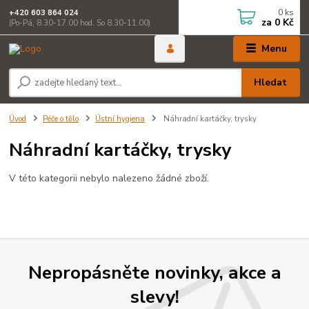
0
ks
+420 603 864 024
za
0 Kč
(Po-Pá, 8.30-17.00 hod. So 8.30-11.00)
Menu
Hledat
Úvod
Péče o tělo
Ústní hygiena
Náhradní kartáčky, trysky
Náhradní kartáčky, trysky
V této kategorii nebylo nalezeno žádné zboží.
Nepropásněte novinky, akce a
slevy!