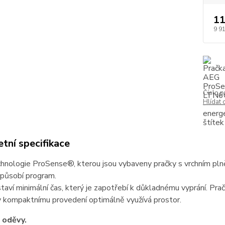
11
9 9
Číslo p
Hlídat 
tní specifikace
hnologie ProSense®, kterou jsou vybaveny pračky s vrchním pln
způsobí program.
taví minimální čas, který je zapotřebí k důkladnému vyprání. Pra
y kompaktnímu provedení optimálně využívá prostor.
 oděvy.