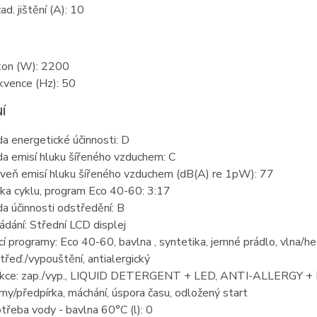
ad. jištění (A): 10
kon (W): 2200
kvence (Hz): 50
Í
da energetické účinnosti: D
da emisí hluku šířeného vzduchem: C
veň emisí hluku šířeného vzduchem (dB(A) re 1pW): 77
ka cyklu, program Eco 40-60: 3:17
da účinnosti odstředění: B
ádání: Střední LCD displej
cí programy: Eco 40-60, bavlna , syntetika, jemné prádlo, vlna/hed
třeď./vypouštění, antialergický
kce: zap./vyp., LIQUID DETERGENT + LED, ANTI-ALLERGY + LED,
rny/předpírka, máchání, úspora času, odložený start
třeba vody - bavlna 60°C (l): 0