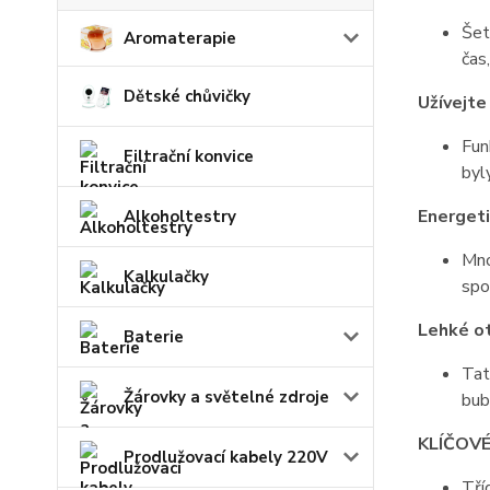
Šet
Aromaterapie
čas
Dětské chůvičky
Užívejte
Fun
Filtrační konvice
byl
Energeti
Alkoholtestry
Mno
Kalkulačky
spo
Lehké ot
Baterie
Tat
Žárovky a světelné zdroje
bub
KLÍČOVÉ
Prodlužovací kabely 220V
Tří