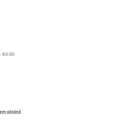
: 60.00
em plněné