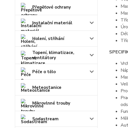
Max
Přepěťové ochrany
Max
Tří
Instalační materiál
Úro
Dél
Holení, stříhání
Tří
SPECIFI
Topení, klimatizace,
ventilátory
Vrc
Náp
Péče o tělo
Max
Vel
Meteostanice
Pro
Pra
Mikrovlnné trouby
ods
Fun
Měk
Sodastream
Aut