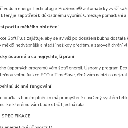
ří vodu a energii Technologie ProSense® automaticky zváží každ
, který je zapotřebí k důkladnému vyprání. Omezuje pomačkání a
 si pocitu měkčího oblečení
kce SoftPlus zajišťuje, aby se aviváž po dosažení bubnu dostal
y měkčí, hedvábnější a hladší než kdy předtím, a zároveň chrání v
cky úsporné a co nejrychlejší praní
ho úsporných programů vám šetří energii. Úsporný program Eco
lečnou volbu funkce ECO a TimeSave, čímž vám nabízí co nejkratš
vírání, účinné fungování
o pračka s horním plněním má promyšleně navržený systém lehkéh
nu, ke kterému vám bude stačit jediná ruka.
 SPECIFIKACE
da energetické účinnosti: D