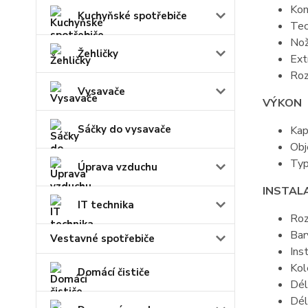
Kon
Kuchyňské spotřebiče
Tec
Nož
Žehličky
Ext
Roz
Vysavače
VÝKON
Sáčky do vysavače
Kap
Obj
Typ
Úprava vzduchu
INSTAL
IT technika
Roz
Bar
Vestavné spotřebiče
Ins
Kol
Domácí čističe
Dél
Dél