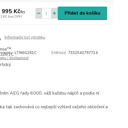
 995 Kč
/
ks
Přidat do košíku
13 Kč
bez DPH
Informační list výrobku
roduktu:
LTN6G261C
EAN kód:
7332543797714
cenu / dostupnost
ěním AEG řady 6000, váží každou náplň a podle ní
čka tak zachovává co nejlepší vzhled vašeho oblečení a