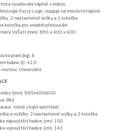
trola vyvažování náplně v bubnu
hnologie Fuzzy Logic, reaguje na množství náplně
ičky: 2 nastavitelné nožky a 2 kolečka
ra kolečka pro snadné přesouvání
měry VxŠxH (mm): 890 x 400 x 600
acita praní (kg): 6
em bubnu (l): 42,0
 motoru: Univerzální
ACE
měry (mm): 890x400x600
va: Bílá
talace: Volně stojící spotřebič
ečka a nožičky: 2 nastavitelné nožky a 2 kolečka
ka napouštěcí hadice (cm): 150
ka vypouštěcí hadice (cm): 142