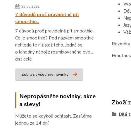
Woo
23.05.2022
Dél
7 důvodů proč pravidelně pít
Nap
smoothie..
Jaz
7 důvodů proč pravidelně pít smoothie..
Váž
Co je smoothie? Pod názvem smoothie
Rozměry 
nehledejte niž složitého. Jedná se
o lahodný nápoj z rozmixovaného ovo...
Hmotnost
číst celé
Zobrazit všechny novinky
Nepropásněte novinky, akce
Zboží 
a slevy!
Bílá 
Můžete se kdykoli odhlásit. Zasíláme
jednou za 14 dní.