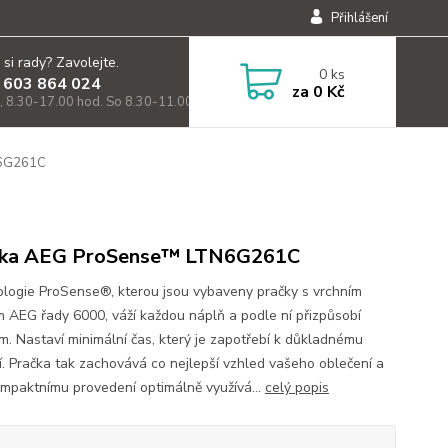
Přihlášení
 si rady? Zavolejte.
0
ks
 603 864 024
za
0 Kč
, 8.30-17.00 hod. So 8.30-11.00)
N6G261C
čka AEG ProSense™ LTN6G261C
logie ProSense®, kterou jsou vybaveny pračky s vrchním
m AEG řady 6000, váží každou náplň a podle ní přizpůsobí
m. Nastaví minimální čas, který je zapotřebí k důkladnému
í. Pračka tak zachovává co nejlepší vzhled vašeho oblečení a
ompaktnímu provedení optimálně využívá...
celý popis