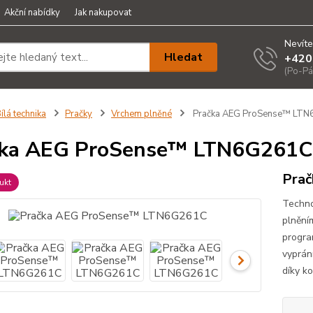
Akční nabídky
Jak nakupovat
Nevíte
Hledat
+420
(Po-Pá
ílá technika
Pračky
Vrchem plněné
Pračka AEG ProSense™ LT
čka AEG ProSense™ LTN6G261C
Pra
ukt
Techno
plnění
progra
vyprán
díky k