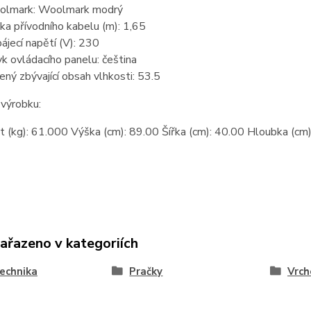
lmark: Woolmark modrý
ka přívodního kabelu (m): 1,65
ájecí napětí (V): 230
yk ovládacího panelu: čeština
ený zbývající obsah vlhkosti: 53.5
výrobku:
 (kg): 61.000 Výška (cm): 89.00 Šířka (cm): 40.00 Hloubka (cm)
zařazeno v kategoriích
technika
Pračky
Vrch