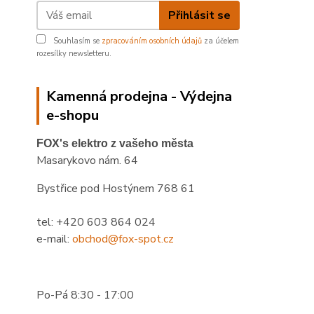
Přihlásit se
Souhlasím se
zpracováním osobních údajů
za účelem
rozesílky newsletteru.
Kamenná prodejna - Výdejna
e-shopu
FOX's elektro z vašeho města
Masarykovo nám. 64
Bystřice pod Hostýnem 768 61
tel: +420 603 864 024
e-mail:
obchod@fox-spot.cz
Po-Pá 8:30 - 17:00