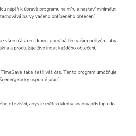
ou náplň k úpravě programu na míru a nastaví minimální
 zachovává barvy vašeho oblíbeného oblečení.
a ke všem částem tkanin, pomáhá tím vašim oděvům, aby
lákna a prodlužuje životnost každého oblečení.
 TimeSave také šetří váš čas. Tento program umožňuje
í energeticky úsporné praní.
o otevírání, abyste měli kdykoliv snadný přístupu do