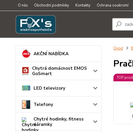
O nás
Obchodní podmínky
Kontakty
Ochrana soukromí
Úvod
B
AKČNÍ NABÍDKA
Pra
Chytrá domácnost EMOS
GoSmart
TOP prod
LED televizory
Telefony
Chytré hodinky, fitness
náramky