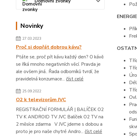
Domovní zvonky
Pož
ENERGIE
Novinky
Pří
Fre
27.03.2023
Proč si dopřát dobrou kávu?
OSTATN
Ptáte se, proč pít kávu každý den? O kávě
Tří
se říká mnoho negativních věcí. Pravda je
Tří
ale ovšem jiná.. Řada odborníků tvrdí, že
Úro
pravidelná konzumace...
číst celé
Dél
Tří
25.09.2022
Ovl
O2 k televizorům JVC
Pra
REGISTRAČNÍ FORMULÁŘ | BALÍČEK O2
ods
TV K ANDROID TV JVC Balíček O2 TV na
Fun
2 měsíce zdarma V JVC jdeme s dobou a
skv
proto je pro naše chytré Andro...
číst celé
Spo