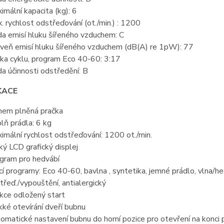
imální kapacita (kg): 6
. rychlost odstřeďování (ot./min.) : 1200
da emisí hluku šířeného vzduchem: C
veň emisí hluku šířeného vzduchem (dB(A) re 1pW): 77
ka cyklu, program Eco 40-60: 3:17
da účinnosti odstředění: B
KACE
hem plněná pračka
lň prádla: 6 kg
imální rychlost odstřeďování: 1200 ot./min.
ký LCD grafický displej
gram pro hedvábí
cí programy: Eco 40-60, bavlna , syntetika, jemné prádlo, vlna/hed
třeď./vypouštění, antialergický
kce odložený start
ké otevírání dveří bubnu
omatické nastavení bubnu do horní pozice pro otevření na konci