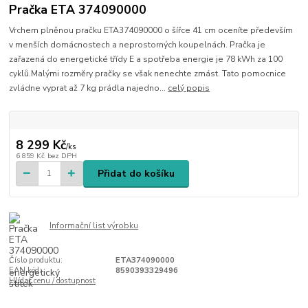
Pračka ETA 374090000
Vrchem plněnou pračku ETA374090000 o šířce 41 cm oceníte především
v menších domácnostech a neprostorných koupelnách. Pračka je
zařazená do energetické třídy E a spotřeba energie je 78 kWh za 100
cyklů.Malými rozměry pračky se však nenechte zmást. Tato pomocnice
zvládne vyprat až 7 kg prádla najedno...
celý popis
8 299 Kč
/
ks
6 859 Kč
bez DPH
Přidat do košíku
Informační list výrobku
Číslo produktu:
ETA374090000
EAN kód:
8590393329496
Hlídat cenu / dostupnost