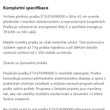
Kompletní specifikace
Vrchem plněnou pračku ETA374090000 o šířce 41 cm oceníte
především v menších domácnostech a neprostorných koupelnách.
Pračka je zařazená do energetické třídy E a spotřeba energie je
78 kWh za 100 cyklů.
Malými rozměry pračky se však nenechte zmást. Tato pomocnice
zvládne vyprat až 7 kg prádla najednou a při ždímání dokáže
vyvinout rychlost až 1 200 otáček za minutu.
Zbavte se špinavého prádla
Používání pračky ETA374090000 si okamžitě zamilujete. Pračka
komunikuje pomocí přehledného elektronického displeje a spolu s
praktickým otočným kolečkem si můžete nastavit program přesně
podle vašich potřeb. Programy s českými popisky jsou navrženy
tak, aby vás ušetřily složitého nastavování a zkoumání, co která
funkce znamená.
Na rychlé praní tu má pračka ETA374090000 připravený program