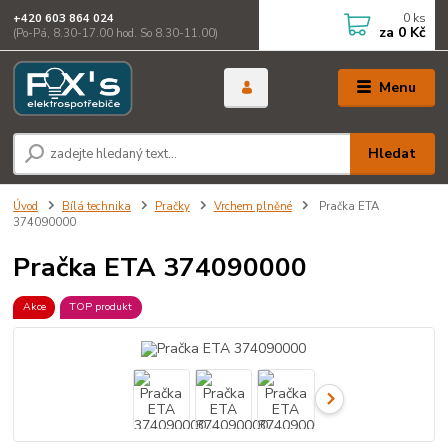
0
ks
+420 603 864 024
za
0 Kč
(Po-Pá, 8.30-17.00 hod. So 8.30-11.00)
Menu
Hledat
Úvod
Bílá technika
Pračky
Vrchem plněné
Pračka ETA
374090000
Pračka ETA 374090000
Akce
TOP produkt