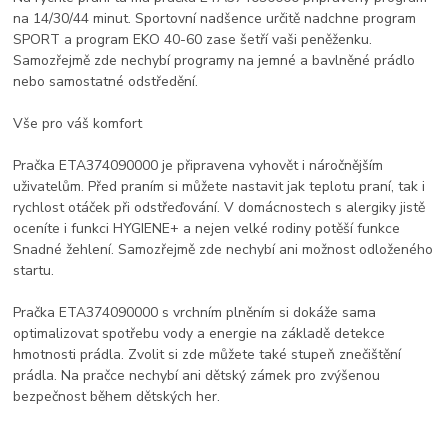
na 14/30/44 minut. Sportovní nadšence určitě nadchne program
SPORT a program EKO 40-60 zase šetří vaši peněženku.
Samozřejmě zde nechybí programy na jemné a bavlněné prádlo
nebo samostatné odstředění.
Vše pro váš komfort
Pračka ETA374090000 je připravena vyhovět i náročnějším
uživatelům. Před praním si můžete nastavit jak teplotu praní, tak i
rychlost otáček při odstřeďování. V domácnostech s alergiky jistě
oceníte i funkci HYGIENE+ a nejen velké rodiny potěší funkce
Snadné žehlení. Samozřejmě zde nechybí ani možnost odloženého
startu.
Pračka ETA374090000 s vrchním plněním si dokáže sama
optimalizovat spotřebu vody a energie na základě detekce
hmotnosti prádla. Zvolit si zde můžete také stupeň znečištění
prádla. Na pračce nechybí ani dětský zámek pro zvýšenou
bezpečnost během dětských her.