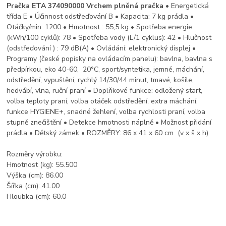
Pračka ETA 374090000
Vrchem plněná pračka
• Energetická
třída E • Účinnost odstřeďování B • Kapacita: 7 kg prádla •
Otáčky/min: 1200 • Hmotnost : 55,5 kg • Spotřeba energie
(kWh/100 cyklů): 78 • Spotřeba vody (L/1 cyklus): 42 • Hlučnost
(odstřeďování ) : 79 dB(A) • Ovládání: elektronický displej •
Programy (české popisky na ovládacím panelu): bavlna, bavlna s
předpírkou, eko 40-60, 20°C, sport/syntetika, jemné, máchání,
odstředění, vypuštění, rychlý 14/30/44 minut, tmavé, košile,
hedvábí, vlna, ruční praní • Doplňkové funkce: odložený start,
volba teploty praní, volba otáček odstředění, extra máchání,
funkce HYGIENE+, snadné žehlení, volba rychlosti praní, volba
stupně znečištění • Detekce hmotnosti náplně • Možnost přidání
prádla • Dětský zámek • ROZMĚRY: 86 x 41 x 60 cm (v x š x h)
Rozměry výrobku:
Hmotnost (kg): 55.500
Výška (cm): 86.00
Šířka (cm): 41.00
Hloubka (cm): 60.0