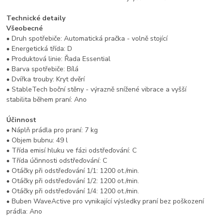
Technické detaily
Všeobecné
• Druh spotřebiče: Automatická pračka - volně stojící
• Energetická třída: D
• Produktová linie: Řada Essential
• Barva spotřebiče: Bílá
• Dvířka trouby: Kryt dvěrí
• StableTech boční stěny - výrazně snížené vibrace a vyšší
stabilita během praní: Ano
Účinnost
• Náplň prádla pro praní: 7 kg
• Objem bubnu: 49 l
• Třída emisí hluku ve fázi odstřeďování: C
• Třída účinnosti odstřeďování: C
• Otáčky při odstřeďování 1/1: 1200 ot./min.
• Otáčky při odstřeďování 1/2: 1200 ot./min.
• Otáčky při odstřeďování 1/4: 1200 ot./min.
• Buben WaveActive pro vynikající výsledky praní bez poškození
prádla: Ano