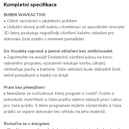
Kompletní specifikace
BUBEN WAVEACTIVE
• Citlivé zacházení s jakýmkoliv prádlem
• Unikátní vlnový profil bubnu v kombinaci se speciálními vlnovými
3D žebry poskytuje nejpečlivěji ošetření Vašeho oblečení pro
dokonale čisté prádlo s minimem pomačkání.
Do hloubky vyprané a jemné oblečení bez změkčovadel
• Zapomeňte na aviváž! Dodatečné ošetření párou na konci
vybraného programu významně redukuje tvorbu záhybů,
odstraňuje pachy a bakterie. Vaše oblečení bude důkladně čisté,
méně pomačkané a hebké na dotyk.
Praní bez přemýšlení
• Nemůžete se rozhodnout, který program si zvolit? Zvolte si
jednoduše AutoWash a Vaše pračka vybere nejlepší prací cyklus
pro Vaše prádlo. S tímto programem můžete zůstat klidní a Vaše
prádlo se vypere dokonale bez ohledu na jeho materiál.
Rozlučte se s alergiemi