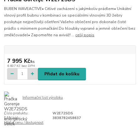
BUBEN WAVEACTIVE• Citlivé zacházení s jakýmkoliv prádlem• Unikátní
vlnový profil bubnu v kombinaci se speciálními vlnovými 3D žebry
poskytuje nejpečlivěji ošetření Vašeho oblečení pro dokonale čisté
prádlo s minimem pomačkání.Do hloubky vyprané a jemné oblečení bez
změkčovadel• Zapomeňte na aviváž! ...
celý popis
7 995 Kč
/
ks
6 607 Kč
bez DPH
Přidat do košíku
Informační list výrobku
Číslo produktu:
W2E72SDS
EAN kód:
3838782458637
Hlídat cenu / dostupnost