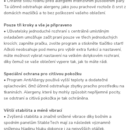
• Chraňte svou rodinu před alergiemi intenzivním působením páry.
Ta účinně odstraňuje alergeny, jako jsou prachové roztoče či srst z
domácích mazlíčků a to bez poškození vašeho oblečení.
Pouze tři kroky a vše je připraveno
• Uživatelsky jednoduché rozhraní s centrálně umístěným
ovladačem umožňuje začít praní pouze ve třech jednoduchých
krocích; zapněte pračku, zvolte program a stiskněte tlačítko start!
Ačkoli neobsahuje pod menu pro výběr extra funkcí a nastavení,
máte možnost vybrat nastavení na velkém dotykovém rozhraní,
díky čemuž se vaše oblečení vypere tak, jak to máte rádi.
Speciální ochrana pro citlivou pokožku
• Program AntiAllergy používá vyšší teploty a dodatečné
oplachování, čímž účinně odstraňuje zbytky pracího prostředku na
tkaninách. Alergeny, které by mohly způsobit nepříjemné pocity,
se odstraní a citlivá pokožka je tak ochráněna.
Větší stabilita a méně vibrací
• Zvýšená stabilita a značně snížené vibrace díky bočním a
spodním panelům StableTech mají za následek významně
sníženou hladinu hluku dokonce i za nejvyšších otáček.