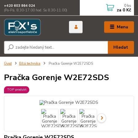
0
ks
+420 603 864 024
za
0 Kč
(Po-Pá, 8.30-17.00 hod. So 8.30-11.00)
Menu
Hledat
Úvod
Bílá technika
Pračka Gorenje W2E72SDS
Pračka Gorenje W2E72SDS
TOP produkt
Pračka Gorenje W2E72SDS