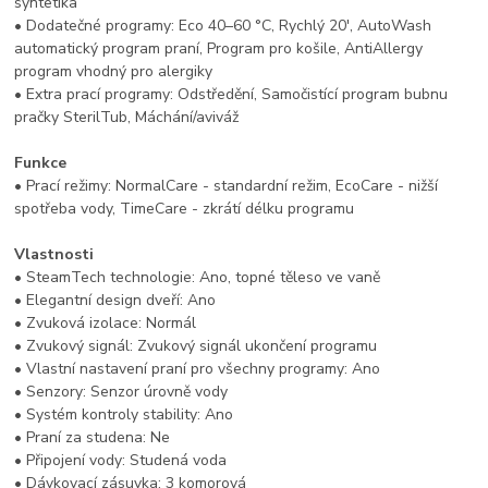
syntetika
• Dodatečné programy: Eco 40–60 °C, Rychlý 20', AutoWash
automatický program praní, Program pro košile, AntiAllergy
program vhodný pro alergiky
• Extra prací programy: Odstředění, Samočistící program bubnu
pračky SterilTub, Máchání/aviváž
Funkce
• Prací režimy: NormalCare - standardní režim, EcoCare - nižší
spotřeba vody, TimeCare - zkrátí délku programu
Vlastnosti
• SteamTech technologie: Ano, topné těleso ve vaně
• Elegantní design dveří: Ano
• Zvuková izolace: Normál
• Zvukový signál: Zvukový signál ukončení programu
• Vlastní nastavení praní pro všechny programy: Ano
• Senzory: Senzor úrovně vody
• Systém kontroly stability: Ano
• Praní za studena: Ne
• Připojení vody: Studená voda
• Dávkovací zásuvka: 3 komorová