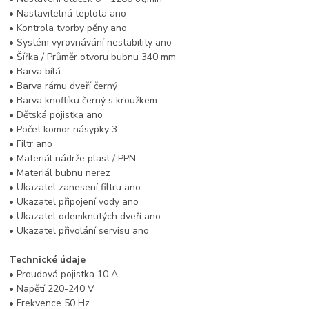
• Nastavitelná teplota ano
• Kontrola tvorby pěny ano
• Systém vyrovnávání nestability ano
• Šířka / Průměr otvoru bubnu 340 mm
• Barva bílá
• Barva rámu dveří černý
• Barva knoflíku černý s kroužkem
• Dětská pojistka ano
• Počet komor násypky 3
• Filtr ano
• Materiál nádrže plast / PPN
• Materiál bubnu nerez
• Ukazatel zanesení filtru ano
• Ukazatel připojení vody ano
• Ukazatel odemknutých dveří ano
• Ukazatel přivolání servisu ano
Technické údaje
• Proudová pojistka 10 A
• Napětí 220-240 V
• Frekvence 50 Hz