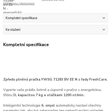
Hlídat cenu / dostupnost
Kompletní specifikace
Ke stažení
Kompletní specifikace
Zpředu plněná pračka FWSG 71283 BV EE N z řady FreshCare.
Vyperte vaše prádlo šetrně a úsporně v pračce s energetickou
třídou
D, kapacitou 7 kg a otáčkami 1200 ot/min.
Inteligentní technologie
6. smysl
automaticky nastaví všechny
parametry tak, aby byl zabezpečen ten nejlepší možný výsledek