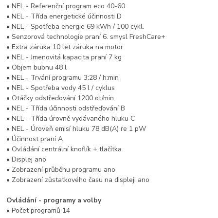
• NEL - Referenční program eco 40-60
• NEL - Třída energetické účinnosti D
• NEL - Spotřeba energie 69 kWh / 100 cykl.
• Senzorová technologie praní 6. smysl FreshCare+
• Extra záruka 10 let záruka na motor
• NEL - Jmenovitá kapacita praní 7 kg
• Objem bubnu 48 l
• NEL - Trvání programu 3:28 / h:min
• NEL - Spotřeba vody 45 l / cyklus
• Otáčky odstřeďování 1200 ot/min
• NEL - Třída účinnosti odstřeďování B
• NEL - Třída úrovně vydávaného hluku C
• NEL - Úroveň emisí hluku 78 dB(A) re 1 pW
• Účinnost praní A
• Ovládání centrální knoflík + tlačítka
• Displej ano
• Zobrazení průběhu programu ano
• Zobrazení zůstatkového času na displeji ano
Ovládání - programy a volby
• Počet programů 14