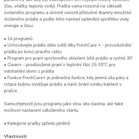
(čas, otáčky, teplotu vody). Pračka sama rozezná na základě
zvoleného programu a úrovně savosti příslušné tkaniny množství
vloženého prádla a podle toho nastaví optimální spotřebu vody,
energie a času.
• 14 programů
• Uchovávejte prádlo déle svěží díky FreshCare + - provzdušnění
prádla po konci pracího cyklu
• Program pro praní sportovního oblečení, bílé prádlo a rychlé 30'
• Clean+ - prodloužené praní v teplotní fázi 25-35°C pro
odstranění skvrn z prádla
• Funkce FreshCare+ je jedinečná funkce, kdy jemná síla páry a
rotace bubnu osvěžuje prádlo a navíc brání vzniku bakterií v
pračce.
Samozřejmostí jsou programy jako vlna, eko bavlna, ale také
možnost nastavení odloženého startu.
• Kategorie pračky zpředu plněná
Vlastnosti