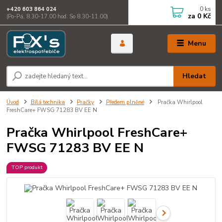
0
ks
+420 603 864 024
za
0 Kč
(Po-Pá, 8.30-17.00 hod. So 8.30-11.00)
Menu
Hledat
Úvod
Bílá technika
Pračky
Předem plněné
Pračka Whirlpool
FreshCare+ FWSG 71283 BV EE N
Pračka Whirlpool FreshCare+
FWSG 71283 BV EE N
TOP produkt