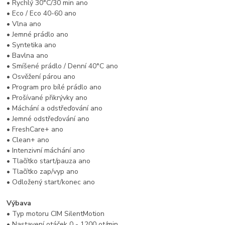
• Rychlý 30°C/30 min ano
• Eco / Eco 40-60 ano
• Vlna ano
• Jemné prádlo ano
• Syntetika ano
• Bavlna ano
• Smíšené prádlo / Denní 40°C ano
• Osvěžení párou ano
• Program pro bílé prádlo ano
• Prošívané přikrývky ano
• Máchání a odstřeďování ano
• Jemné odstřeďování ano
• FreshCare+ ano
• Clean+ ano
• Intenzivní máchání ano
• Tlačítko start/pauza ano
• Tlačítko zap/vyp ano
• Odložený start/konec ano
Výbava
• Typ motoru CIM SilentMotion
• Nastavení otáček 0 - 1200 ot/min