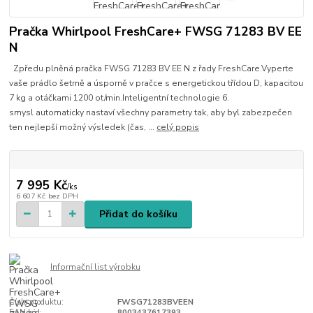
Pračka Whirlpool FreshCare+ FWSG 71283 BV EE
N
Zpředu plněná pračka FWSG 71283 BV EE N z řady FreshCare.Vyperte
vaše prádlo šetrně a úsporně v pračce s energetickou třídou D, kapacitou
7 kg a otáčkami 1200 ot/min.Inteligentní technologie 6.
smysl automaticky nastaví všechny parametry tak, aby byl zabezpečen
ten nejlepší možný výsledek (čas, ...
celý popis
7 995 Kč
/
ks
6 607 Kč
bez DPH
Přidat do košíku
Informační list výrobku
Číslo produktu:
FWSG71283BVEEN
EAN kód:
8003437617393