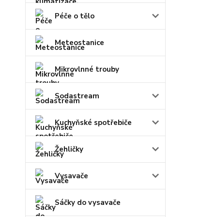
Péče o tělo
Meteostanice
Mikrovlnné trouby
Sodastream
Kuchyňské spotřebiče
Žehličky
Vysavače
Sáčky do vysavače