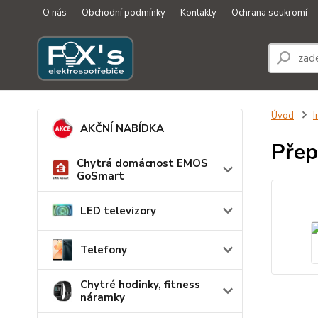
O nás
Obchodní podmínky
Kontakty
Ochrana soukromí
Úvod
I
AKČNÍ NABÍDKA
Přep
Chytrá domácnost EMOS
GoSmart
LED televizory
Telefony
Chytré hodinky, fitness
náramky