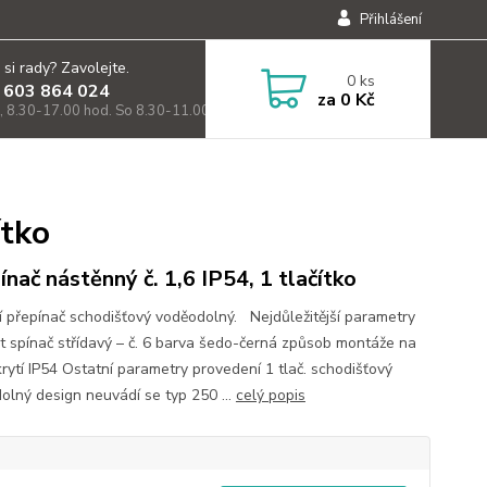
Přihlášení
 si rady? Zavolejte.
0
ks
 603 864 024
za
0 Kč
, 8.30-17.00 hod. So 8.30-11.00)
ítko
ínač nástěnný č. 1,6 IP54, 1 tlačítko
ní přepínač schodišťový voděodolný. Nejdůležitější parametry
t spínač střídavý – č. 6 barva šedo-černá způsob montáže na
krytí IP54 Ostatní parametry provedení 1 tlač. schodišťový
olný design neuvádí se typ 250 ...
celý popis