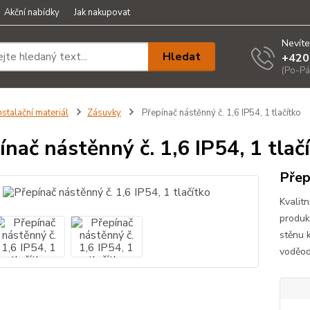
Akční nabídky
Jak nakupovat
Nevíte
Hledat
+420
(Po-Pá
nstalační materiál
Zásuvky
Přepínač nástěnný č. 1,6 IP54, 1 tlačítko
ínač nástěnný č. 1,6 IP54, 1 tlač
Přep
Kvalit
produk
stěnu 
voděod