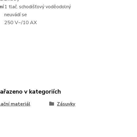
ní
1 tlač. schodišťový voděodolný
neuvádí se
250 V~/10 AX
zařazeno v kategoriích
lační materiál
Zásuvky