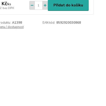
 Kč
/
ks
Přidat do košíku
Kč
bez DPH
roduktu:
A1398
EAN kód:
8592920030868
cenu / dostupnost