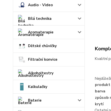
Audio - Video
Bílá technika
Aromaterapie
Dětské chůvičky
Komple
Kvalitní 
Filtrační konvice
Alkoholtestry
Nejdůleži
produkt
Kalkulačky
barva
způsob 
Baterie
krytí
Ostatní 