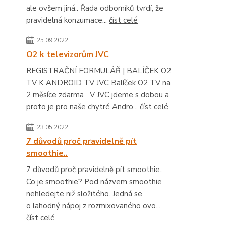
ale ovšem jiná.. Řada odborníků tvrdí, že
pravidelná konzumace...
číst celé
25.09.2022
O2 k televizorům JVC
REGISTRAČNÍ FORMULÁŘ | BALÍČEK O2
TV K ANDROID TV JVC Balíček O2 TV na
2 měsíce zdarma V JVC jdeme s dobou a
proto je pro naše chytré Andro...
číst celé
23.05.2022
7 důvodů proč pravidelně pít
smoothie..
7 důvodů proč pravidelně pít smoothie..
Co je smoothie? Pod názvem smoothie
nehledejte niž složitého. Jedná se
o lahodný nápoj z rozmixovaného ovo...
číst celé