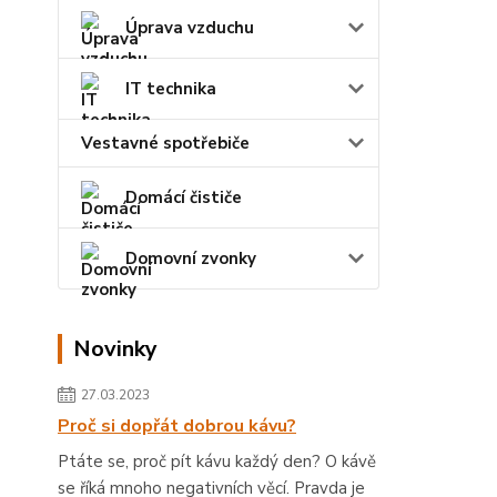
Úprava vzduchu
IT technika
Vestavné spotřebiče
Domácí čističe
Domovní zvonky
Novinky
27.03.2023
Proč si dopřát dobrou kávu?
Ptáte se, proč pít kávu každý den? O kávě
se říká mnoho negativních věcí. Pravda je