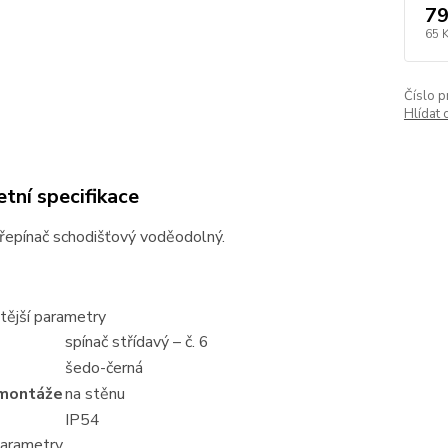
79
65 
Číslo p
Hlídat 
tní specifikace
přepínač schodišťový voděodolný.
tější parametry
spínač střídavý – č. 6
šedo-černá
montáže
na stěnu
IP54
parametry