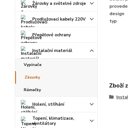
Žárovky a světelné zdroje
provede
design
Prodlužovací kabely 220V
typ
Přepěťové ochrany
Instalační materiál
Vypínače
Zásuvky
Zboží 
Rámečky
Insta
Holení, stříhání
Topení, klimatizace,
ventilátory