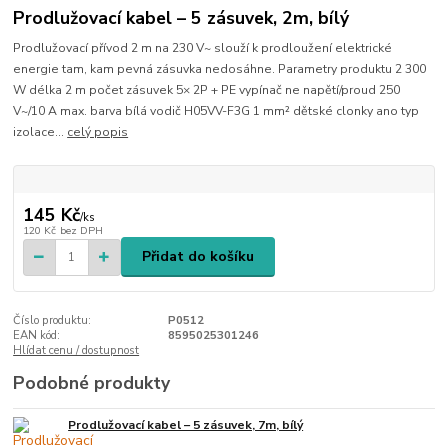
Prodlužovací kabel – 5 zásuvek, 2m, bílý
Prodlužovací přívod 2 m na 230 V~ slouží k prodloužení elektrické
energie tam, kam pevná zásuvka nedosáhne. Parametry produktu 2 300
W délka 2 m počet zásuvek 5× 2P + PE vypínač ne napětí/proud 250
V~/10 A max. barva bílá vodič H05VV-F3G 1 mm² dětské clonky ano typ
izolace...
celý popis
145 Kč
/
ks
120 Kč
bez DPH
Přidat do košíku
Číslo produktu:
P0512
EAN kód:
8595025301246
Hlídat cenu / dostupnost
Podobné produkty
Prodlužovací kabel – 5 zásuvek, 7m, bílý