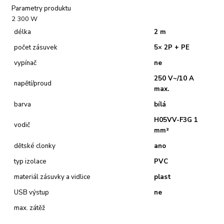
Parametry produktu
2 300 W
délka
2 m
počet zásuvek
5× 2P + PE
vypínač
ne
250 V~/10 A
napětí/proud
max.
barva
bílá
H05VV-F3G 1
vodič
mm²
dětské clonky
ano
typ izolace
PVC
materiál zásuvky a vidlice
plast
USB výstup
ne
max. zátěž