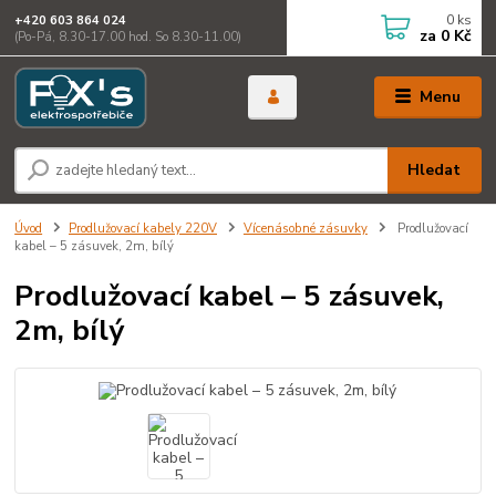
0
ks
+420 603 864 024
za
0 Kč
(Po-Pá, 8.30-17.00 hod. So 8.30-11.00)
Menu
Hledat
Úvod
Prodlužovací kabely 220V
Vícenásobné zásuvky
Prodlužovací
kabel – 5 zásuvek, 2m, bílý
Prodlužovací kabel – 5 zásuvek,
2m, bílý