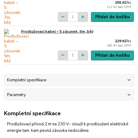
255 Kč
/
ks
211 Kč
bez DPH
Přidat do košíku
Prodlužovací kabel – 5 zásuvek, 5m, bílý
229 Kč
/
ks
189 Kč
bez DPH
Přidat do košíku
Kompletní specifikace
Parametry
Kompletní specifikace
Prodlužovací přívod 2 m na 230 V~ slouží k prodloužení elektrické
energie tam, kam pevná zásuvka nedosáhne.