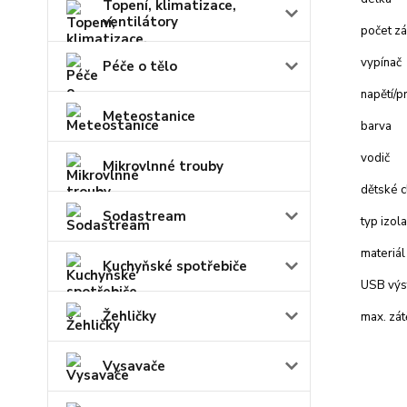
Topení, klimatizace,
ventilátory
počet z
vypínač
Péče o tělo
napětí/p
Meteostanice
barva
vodič
Mikrovlnné trouby
dětské 
Sodastream
typ izol
materiál
Kuchyňské spotřebiče
USB výs
Žehličky
max. zát
Vysavače