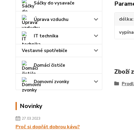
Param
Sáčky do vysavače
délka
Úprava vzduchu
vypína
IT technika
Vestavné spotřebiče
Domácí čističe
Zboží 
Domovní zvonky
Prodl
Novinky
27.03.2023
Proč si dopřát dobrou kávu?