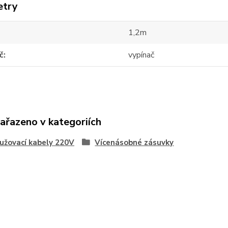
etry
1,2m
č
vypínač
zařazeno v kategoriích
užovací kabely 220V
Vícenásobné zásuvky