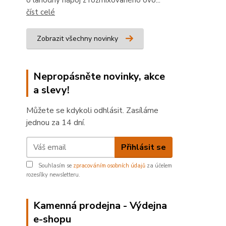
o lahodný nápoj z rozmixovaného ovo...
číst celé
Zobrazit všechny novinky
Nepropásněte novinky, akce
a slevy!
Můžete se kdykoli odhlásit. Zasíláme
jednou za 14 dní.
Přihlásit se
Souhlasím se
zpracováním osobních údajů
za účelem
rozesílky newsletteru.
Kamenná prodejna - Výdejna
e-shopu