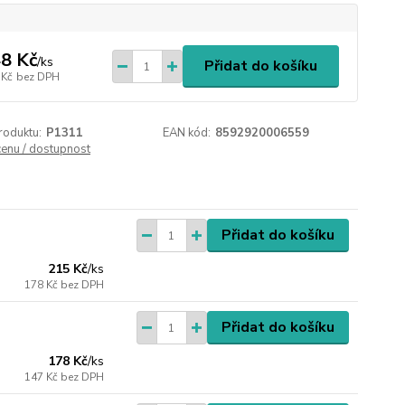
8 Kč
/
ks
Přidat do košíku
 Kč
bez DPH
roduktu:
P1311
EAN kód:
8592920006559
cenu / dostupnost
Přidat do košíku
215 Kč
/
ks
178 Kč
bez DPH
Přidat do košíku
178 Kč
/
ks
147 Kč
bez DPH