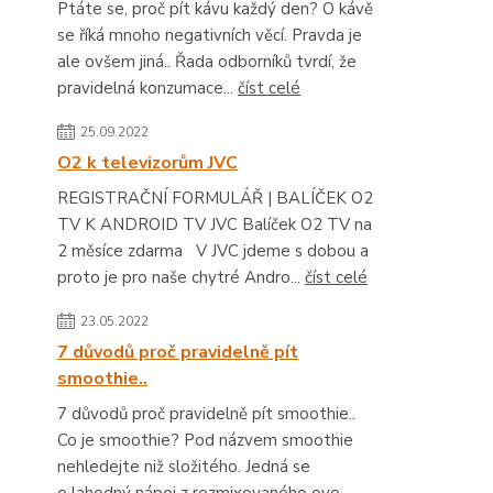
Ptáte se, proč pít kávu každý den? O kávě
se říká mnoho negativních věcí. Pravda je
ale ovšem jiná.. Řada odborníků tvrdí, že
pravidelná konzumace...
číst celé
25.09.2022
O2 k televizorům JVC
REGISTRAČNÍ FORMULÁŘ | BALÍČEK O2
TV K ANDROID TV JVC Balíček O2 TV na
2 měsíce zdarma V JVC jdeme s dobou a
proto je pro naše chytré Andro...
číst celé
23.05.2022
7 důvodů proč pravidelně pít
smoothie..
7 důvodů proč pravidelně pít smoothie..
Co je smoothie? Pod názvem smoothie
nehledejte niž složitého. Jedná se