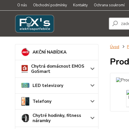
O nás
Obchodní podmínky
Kontakty
Ochrana soukromí
Úvod
P
AKČNÍ NABÍDKA
Prod
Chytrá domácnost EMOS
GoSmart
LED televizory
Telefony
Chytré hodinky, fitness
náramky