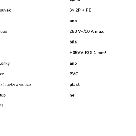
ásuvek
3× 2P + PE
ano
roud
250 V~/10 A max.
bílá
H05VV-F3G 1 mm²
clonky
ano
ace
PVC
 zásuvky a vidlice
plast
tup
ne
ěž