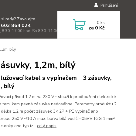
Přihlášení
 si rady? Zavolejte.
0
ks
 603 864 024
za
0 Kč
, 8.30-17.00 hod. So 8.30-11.00)
,2m, bílý
ásuvky, 1,2m, bílý
lužovací kabel s vypínačem – 3 zásuvky,
, bílý
žovací přívod 1,2 m na 230 V~ slouží k prodloužení elektrické
e tam, kam pevná zásuvka nedosáhne. Parametry produktu 2
délka 1,2 m počet zásuvek 3× 2P + PE vypínač ano
/proud 250 V~/10 A max. barva bílá vodič H05VV-F3G 1 mm²
clonky ano typ iz...
celý popis