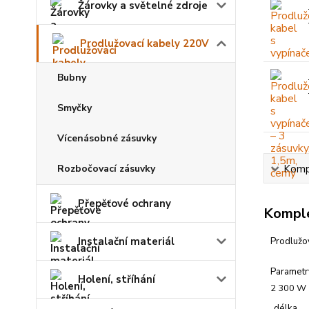
Žárovky a světelné zdroje
Prodlužovací kabely 220V
Bubny
Smyčky
Vícenásobné zásuvky
Kompl
Rozbočovací zásuvky
Přepěťové ochrany
Komple
Instalační materiál
Prodlužov
Parametr
Holení, stříhání
2 300 W
délka