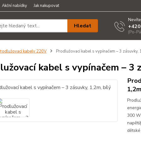
Akční nabídky
Jak nakupovat
Nevíte
Hledat
+420
(Po-Pá
rodlužovací kabely 220V
Prodlužovací kabel s vypínačem – 3 zásuvky, 1
lužovací kabel s vypínačem – 3 z
Prod
1,2m
Prodlu
energi
300 W 
napětí
dětské 