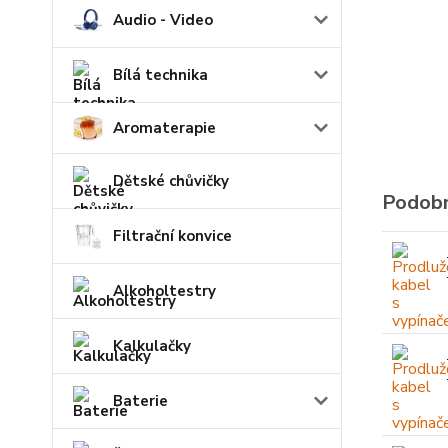
Audio - Video
Bílá technika
Aromaterapie
Dětské chůvičky
Podobn
Filtrační konvice
Alkoholtestry
Kalkulačky
Baterie