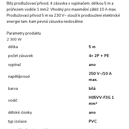
Bílý prodlužovací přívod, 4 zásuvka s vypínačem, délkou 5 m a
průřezem vodiče 1 mm2. Vhodný pro maximální zátěž 10 A max.
Prodlužovací přívod 5 m na 230 V~ slouží k prodloužení elektrické
energie tam, kam pevná zásuvka nedosáhne.
Parametry produktu
2 300 W
délka
5 m
počet zásuvek
4× 2P + PE
vypínač
ano
250 V~/10 A
napětí/proud
max.
barva
bílá
H05VV-F3G 1
vodič
mm²
dětské clonky
ano
typ izolace
PVC