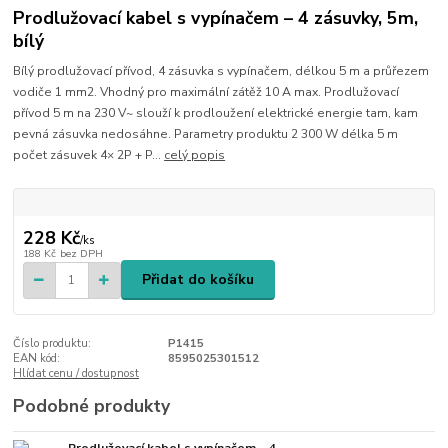
Prodlužovací kabel s vypínačem – 4 zásuvky, 5m,
bílý
Bílý prodlužovací přívod, 4 zásuvka s vypínačem, délkou 5 m a průřezem
vodiče 1 mm2. Vhodný pro maximální zátěž 10 A max. Prodlužovací
přívod 5 m na 230 V~ slouží k prodloužení elektrické energie tam, kam
pevná zásuvka nedosáhne. Parametry produktu 2 300 W délka 5 m
počet zásuvek 4× 2P + P...
celý popis
228 Kč
/
ks
188 Kč
bez DPH
Přidat do košíku
Číslo produktu:
P1415
EAN kód:
8595025301512
Hlídat cenu / dostupnost
Podobné produkty