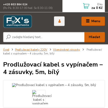
0
ks
+420 603 864 024
za
0 Kč
(Po-Pá, 8.30-17.00 hod. So 8.30-11.00)
Menu
Hledat
Úvod
Prodlužovací kabely 220V
Vícenásobné zásuvky
Prodlužovací
kabel s vypínačem – 4 zásuvky, 5m, bílý
Prodlužovací kabel s vypínačem –
4 zásuvky, 5m, bílý