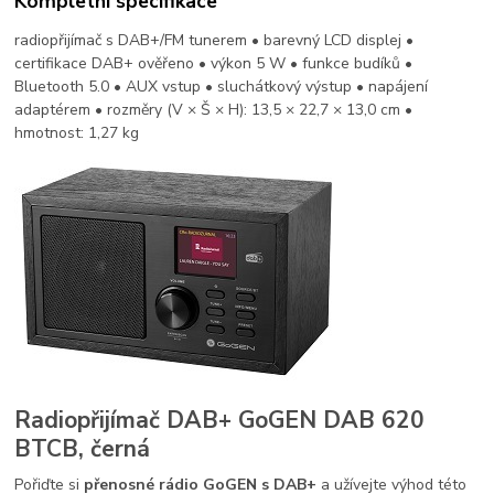
Kompletní specifikace
radiopřijímač s DAB+/FM tunerem • barevný LCD displej •
certifikace DAB+ ověřeno • výkon 5 W • funkce budíků •
Bluetooth 5.0 • AUX vstup • sluchátkový výstup • napájení
adaptérem • rozměry (V × Š × H): 13,5 × 22,7 × 13,0 cm •
hmotnost: 1,27 kg
Radiopřijímač DAB+ GoGEN DAB 620
BTCB, černá
Pořiďte si
přenosné rádio GoGEN s DAB+
a užívejte výhod této