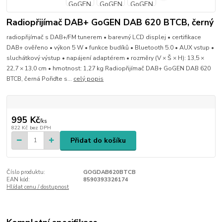
Radiopřijímač DAB+ GoGEN DAB 620 BTCB, černý
radiopřijímač s DAB+/FM tunerem • barevný LCD displej • certifikace
DAB+ ověřeno • výkon 5 W • funkce budíků • Bluetooth 5.0 • AUX vstup •
sluchátkový výstup • napájení adaptérem • rozměry (V × Š × H): 13,5 ×
22,7 × 13,0 cm • hmotnost: 1,27 kg Radiopřijímač DAB+ GoGEN DAB 620
BTCB, černá Pořiďte s...
celý popis
995 Kč
/
ks
822 Kč
bez DPH
Přidat do košíku
Číslo produktu:
GOGDAB620BTCB
EAN kód:
8590393326174
Hlídat cenu / dostupnost