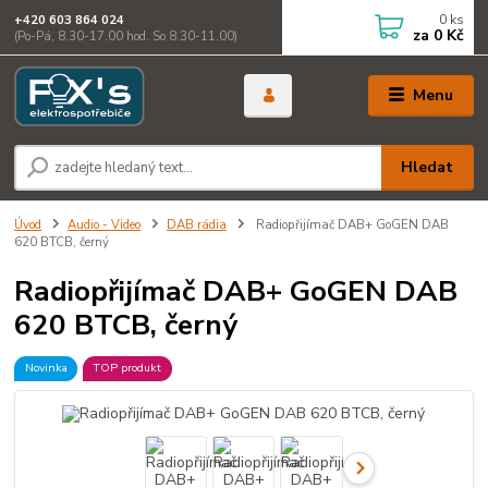
0
ks
+420 603 864 024
za
0 Kč
(Po-Pá, 8.30-17.00 hod. So 8.30-11.00)
Menu
Hledat
Úvod
Audio - Video
DAB rádia
Radiopřijímač DAB+ GoGEN DAB
620 BTCB, černý
Radiopřijímač DAB+ GoGEN DAB
620 BTCB, černý
Novinka
TOP produkt