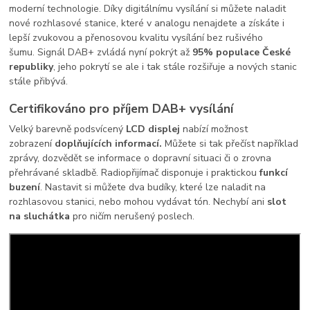
moderní technologie. Díky digitálnímu vysílání si můžete naladit
nové rozhlasové stanice, které v analogu nenajdete a získáte i
lepší zvukovou a přenosovou kvalitu vysílání bez rušivého
šumu.
Signál DAB+ zvládá nyní pokrýt až
95% populace České
republiky
, jeho pokrytí se ale i tak stále rozšiřuje a nových stanic
stále přibývá.
Certifikováno pro příjem DAB+ vysílání
Velký barevně podsvícený
LCD displej
nabízí možnost
zobrazení
doplňujících informací.
Můžete si tak přečíst například
zprávy, dozvědět se informace o dopravní situaci či o zrovna
přehrávané skladbě. Radiopřijímač disponuje i praktickou
funkcí
buzení
. Nastavit si můžete dva budíky, které lze naladit na
rozhlasovou stanici, nebo mohou vydávat tón. Nechybí ani
slot
na sluchátka
pro ničím nerušený poslech.