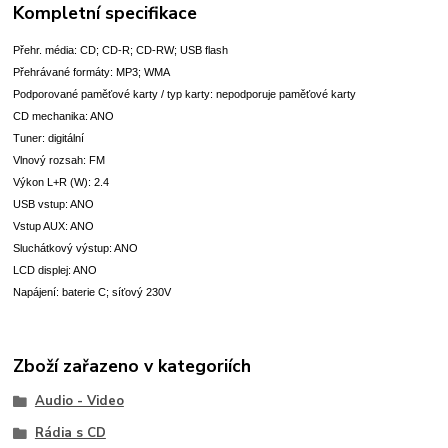
Kompletní specifikace
Přehr. média: CD; CD-R; CD-RW; USB flash
Přehrávané formáty: MP3; WMA
Podporované paměťové karty / typ karty: nepodporuje paměťové karty
CD mechanika: ANO
Tuner: digitální
Vlnový rozsah: FM
Výkon L+R (W): 2.4
USB vstup: ANO
Vstup AUX: ANO
Sluchátkový výstup: ANO
LCD displej: ANO
Napájení: baterie C; síťový 230V
Zboží zařazeno v kategoriích
Audio - Video
Rádia s CD