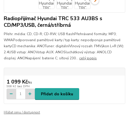
Radiopřijímač Hyundai TRC 533 AU3BS s
CD/MP3/USB, černá/stříbrná
Přehr. média: CD; CD-R; CD-RW; USB flashPřehrávané formáty: MP3;
WMAPodporované paměťové karty / typ karty: nepodporuje paměťové
kartyCD mechanika: ANOTuner: digitálníVlnový rozsah: FMVýkon L+R (W):
2.4USB vstup: ANOVstup AUX: ANOSluchátkový výstup: ANOLCD
displej: ANONapájení: baterie C; síťový 230...
celý popis
1 099 Kč
/
ks
908 Kč
bez DPH
Přidat do košíku
Hlídat cenu / dostupnost