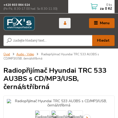
0
ks
+420 603 864 024
za
0 Kč
(Po-Pá, 8.30-17.00 hod. So 8.30-11.00)
Menu
Hledat
Úvod
Audio - Video
Radiopřijímač Hyundai TRC 533 AU3BS s
CD/MP3/USB, černá/stříbrná
Radiopřijímač Hyundai TRC 533
AU3BS s CD/MP3/USB,
černá/stříbrná